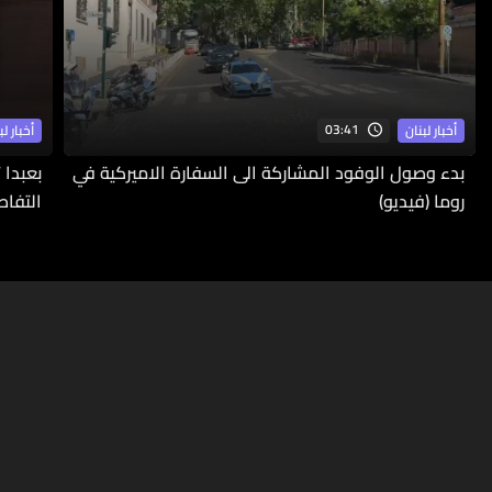
03:41
أخبار لبنان
أخبار لب
بدء وصول الوفود المشاركة الى السفارة الاميركية في
بعبدا 
روما (فيديو)
التفاص