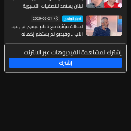
لبنان يستعد للتصفيات الآسيوية
المؤهلة لكأس العالم وفران: لست
2026-06-21
اخبار البرامج
هنا لأربي أحداً
لحظات مؤثرة مع ناظم عيسى في عيد
الأب... وفيديو لم يستطع إكماله
(فيديو)
إشترك لمشاهدة الفيديوهات عبر الانترنت
إشترك