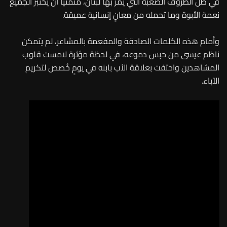
في ظل الظروف الصعبة التي يمر بها لبنان، متمنياً أن يختبر الجميع
نعمة الأبوة وما تحمله من معانٍ إنسانية عميقة.
وأمام هذه الكلمات الصادقة والمفعمة بالمشاعر، لم يتمكن
ناظم عيسى من حبس دموعه، في لحظة مؤثرة لامست قلوب
المشاهدين واحتفت بعلاقة الأب بابنه في يومٍ خُصص لتكريم
الآباء.