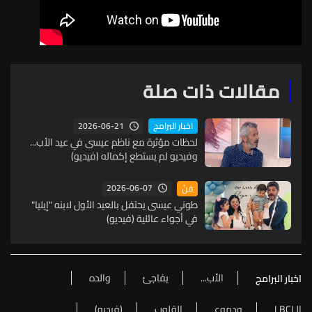
مقالات ذات صلة
2026-06-21
اخبار البرامج
لحظات مؤثرة مع ناظم عيسى في عيد الأب...
وفيديو لم يستطع إكماله (فيديو)
2026-06-07
فنّ
طوني عيسى يحتفل بالعيد الأول لابنه "إيليا"
في أجواء عائلية (فيديو)
الأب...
يفاجئ
والده
اخبار البرامج
الـLBCI
ودموع
القلوب
(فيديو)