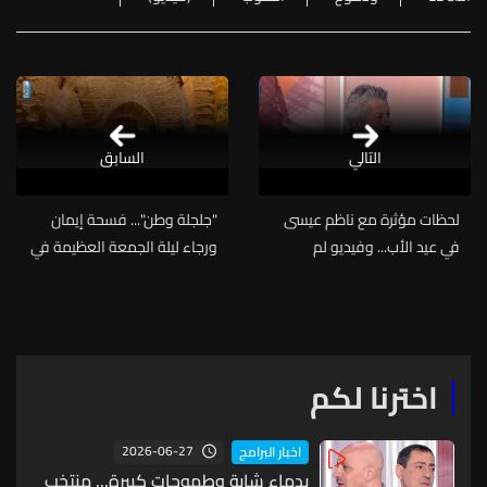
التالي
السابق
لحظات مؤثرة مع ناظم عيسى
"جلجلة وطن"... فسحة إيمان
في عيد الأب... وفيديو لم
ورجاء ليلة الجمعة العظيمة في
يستطع إكماله (فيديو)
وطن ينتظر القيامة!
اخترنا لكم
2026-06-27
اخبار البرامج
بدماء شابة وطموحات كبيرة... منتخب