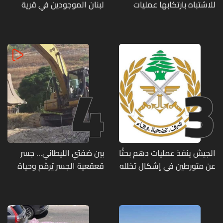
للاشتباه بارتكابها عمليات
لبنان الموجودين في قرية
احتيال وانتحال صفة... هل
المنصوري
وقعتم ضحية أعمالها؟
4
3
الجيش ينفذ عمليات دهم بحثًا
بين ضفتي الليطاني... جسر
عن متورطين في إشكال تخلله
قعقعية الجسر يُرمّم وحياة
إطلاق نار ويضبط أسلحة
تحاول النهوض من جديد
وذخائر حربية ويتلف 16 خيمة
مزروعة بالماريجوانا