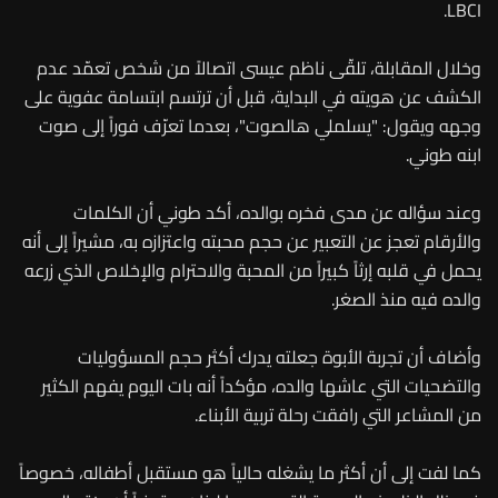
LBCI.
وخلال المقابلة، تلقّى ناظم عيسى اتصالاً من شخص تعمّد عدم
الكشف عن هويته في البداية، قبل أن ترتسم ابتسامة عفوية على
وجهه ويقول: "يسلملي هالصوت"، بعدما تعرّف فوراً إلى صوت
ابنه طوني.
وعند سؤاله عن مدى فخره بوالده، أكد طوني أن الكلمات
والأرقام تعجز عن التعبير عن حجم محبته واعتزازه به، مشيراً إلى أنه
يحمل في قلبه إرثاً كبيراً من المحبة والاحترام والإخلاص الذي زرعه
والده فيه منذ الصغر.
وأضاف أن تجربة الأبوة جعلته يدرك أكثر حجم المسؤوليات
والتضحيات التي عاشها والده، مؤكداً أنه بات اليوم يفهم الكثير
من المشاعر التي رافقت رحلة تربية الأبناء.
كما لفت إلى أن أكثر ما يشغله حالياً هو مستقبل أطفاله، خصوصاً