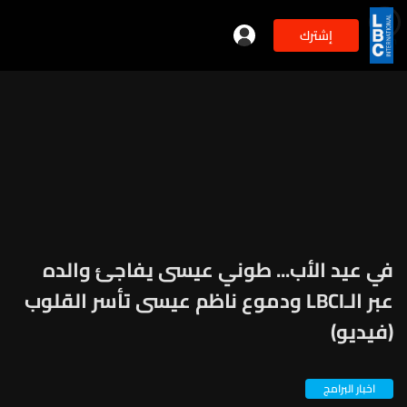
إشترك
min
2
في عيد الأب... طوني عيسى يفاجئ والده
عبر الـLBCI ودموع ناظم عيسى تأسر القلوب
(فيديو)
اخبار البرامج