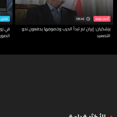
08:46
أخبار دولية
تقارير 
بزشكيان: إيران لم تبدأ الحرب وخصومها يدفعون نحو
في زوط
التصعيد
الصورة