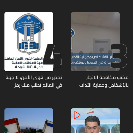
وصرف الفروقات بأثر رجعي
منذ آذار
4
3
مكتب مكافحة الاتجار
تحذير من قوى الأمن: لا جهة
بالأشخاص وحماية الآداب
في العالم تطلب منك رمز
يفكّك شبكتين منظّمتين
الـOTP
للدعارة في الحمرا ويوقف
متورطين