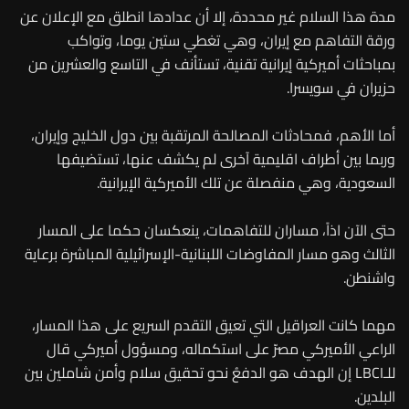
مدة هذا السلام غير محددة، إلا أن عدادها انطلق مع الإعلان عن
ورقة التفاهم مع إيران، وهي تغطي ستين يوما، وتواكب
بمباحثات أميركية إيرانية تقنية، تستأنف في التاسع والعشرين من
حزيران في سويسرا.
أما الأهم، فمحادثات المصالحة المرتقبة بين دول الخليج وإيران،
وربما بين أطراف اقليمية آخرى لم يكشف عنها، تستضيفها
السعودية، وهي منفصلة عن تلك الأميركية الإيرانية.
حتى الآن اذاً، مساران للتفاهمات، ينعكسان حكما على المسار
الثالث وهو مسار المفاوضات اللبنانية-الإسرائيلية المباشرة برعاية
واشنطن.
مهما كانت العراقيل التي تعيق التقدم السريع على هذا المسار،
الراعي الأميركي مصرّ على استكماله، ومسؤول أميركي قال
للـLBCI إن الهدف هو الدفعُ نحو تحقيق سلام وأمن شاملين بين
البلدين.