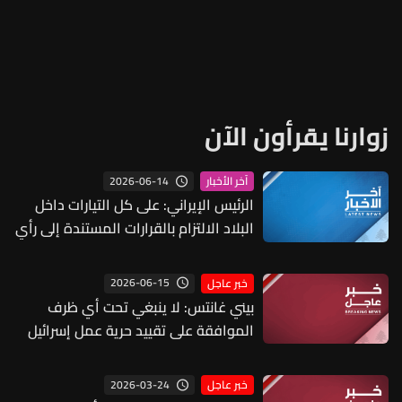
زوارنا يقرأون الآن
2026-06-14
آخر الأخبار
الرئيس الإيراني: على كل التيارات داخل
البلاد الالتزام بالقرارات المستندة إلى رأي
قائد الثورة مجتبى خامنئي
2026-06-15
خبر عاجل
بيني غانتس: لا ينبغي تحت أي ظرف
الموافقة على تقييد حرية عمل إسرائيل
في لبنان أو على أي انسحاب من شأنه أن
يعرّض سكان الشمال للخطر
2026-03-24
خبر عاجل