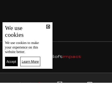
We use
cookies
We use
cookies
to make
your experience on this
website better.
Accept
Learn More
12
البث المباشر
البرامج
الرئيسية
موقع البرامج
الجدول
البث المباشر
العودة للأعلى