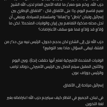
حزب الله، وكم هو معبِّر ما قاله الأمين العام لحزب الله الشيخ
نعيم قاسم اليوم، ردًا على الأتفاق قال : "الاتفاق الإطاري بين
إسرائيل ولبنان "باطل" و"إهانة" واستسلام للسيادة، وينبغي أن
تحل محله مذكرة التفاهم بين إيران والولايات المتحدة". لكن ما
وُقِّع قد وُقِّع فما هو سقف الأعتراضات؟
حزب الله نزل إلى الشارع لكن بحجم خجول، الرئيس نبيه بري حذَّر من
الفتنة، ليبقى السؤال: ماذا بعد التوقيع؟
الولايات المتحدة الأميركية تعتبر أنها حققت إنجازًا، وبين اليوم
والأثنين المقبل سيتم اتصال بين الرئيس الأميركي دونالد ترامب
والرئيس جوزاف عون.
إسرائيل مرتاحة إلى الأتفاق.
في لبنان، الجميع في انتظار كيف سيترجم حزب الله اعتراضاته بغير
لغة التخوين.