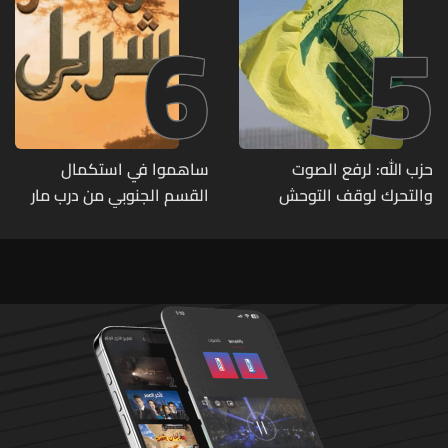
6
5
حزب الله: لرفع الصوت
ساهموا في استكمال
والتحرك لوقف التوحش
القسم الجنوبي من درب مار
الإسرائيلي على البيئة بعد
شربل... تعرّفوا إلى طرق التبرّع
الإنسان والعمران
من لبنان وأميركا وكندا
وأستراليا وأوروبا