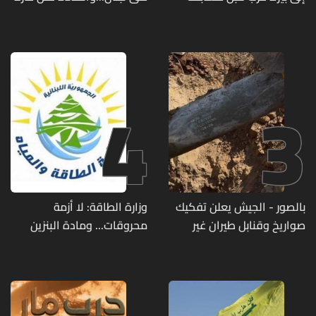
ملكة جمال العالم... ماذا قال
ضعيفة الفعالية
لها؟ (صورة)
4
3
بالصور - الجيش يعلن تفكيك
وزارة الطاقة: لا أزمة
صواريخ وقنابل طيران غير
محروقات... ومادة البنزين
منفجرة من مخلفات العدوان
متوفرة
الإسرائيلي