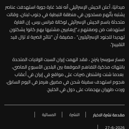
ميدانيًا، أعلن الجيش الإسرائيلي أنه نفذ غارة جوية استهدفت عناصر
يشتبه بأنّهم مسلحون في منطقة النبطية في جنوب لبنان، وقالت
متحدثة باسم الجيش الإسرائيلي لوكالة فرانس برس، إن الغارة
استهدفت مَن وصفتهم بـ"إرهابيين مشتبها بهم كانوا يشكلون
تهديدا للجنود الإسرائيليين" ، مضيفة أن "نتائج الضربة لا تزال قيد
التقييم".
مسار سويسرا يترنح ، فقد اتهمت إيران السبت الولايات المتحدة
بانتهاك مذكرة التفاهم الموقعة بين البلدين الأسبوع الماضي،
بعدما شنت واشنطن ضربات على مواقع في إيران في أعقاب
هجوم استهدف سفينة شحن في مضيق هرمز في اليوم السابق،
وردت طهران بهجمات على دول في الخليج.
النشرة
المسائية
مقدمة نشرة الاخبار
27-6-2026