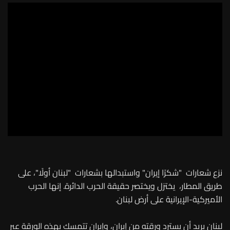
نزع شعارات "شكرًا إيران" واستبدالها بشعارات "لبنان أولًا"، على
طريق المطار، يختزل ويختصر حقيقة الحرب الدائرة. إنها الحرب
الأميركية-الإيرانية على أرض لبنان.
لبنان يريد أن يسترد ورقته من إيران، وإيران تتمسك بهذه الورقة عبر