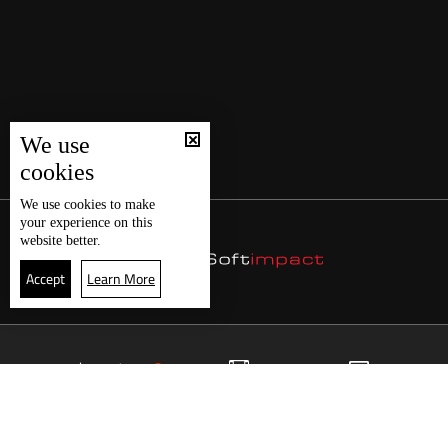
We use
cookies
We use
cookies
to make
your experience on this
website better.
Accept
Learn More
12
البث المباشر
البرامج
الرئيسية
موقع البرامج
الجدول
البث المباشر
العودة للأعلى