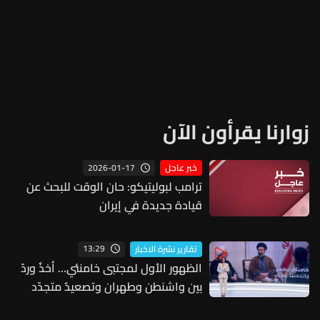
زوارنا يقرأون الآن
2026-01-17
خبر عاجل
ترامب لبوليتيكو: حان الوقت للبحث عن
قيادة جديدة في إيران
13:29
تقارير نشرة الاخبار
الظهور الأول لمجتبى خامنئي… أخذٌ وردّ
بين واشنطن وطهران وتصعيدٌ متجدّد
على الجبهة السعودية–الحوثية