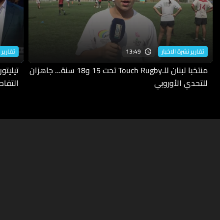
13:49
تقارير نشرة الاخبار
تقارير 
منتخبا لبنان للـTouch Rugby تحت 15 و18 سنة... جاهزان
للتحدي الأوروبي
التفاص