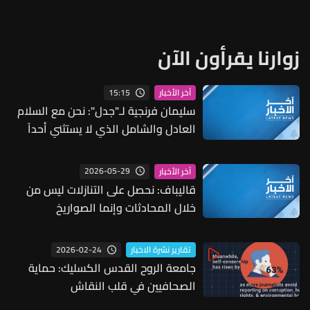
زوارنا يقرأون الآن
15:15
آخر الأخبار
سليمان فرنجية لـ"جدل": نحن مع السلام
العادل والشامل الذي لا يستثني أحداً
وحزب الله لن يتجه إلى السلام إذا لم يكن
مطمئناً وهذا لن يحصل الآن وقد لا
2026-05-29
آخر الأخبار
نذهب إلى سلام إنما قد تكون هناك
قاليباف: نحصل على التنازلات ليس من
تسوية "تحت الطاولة"
خلال المحادثات وإنما الصواريخ
2026-02-24
تقارير نشرة الاخبار
جامعة الروح القدس الكسليك: حماية
الصحافيين في قلب النقاش