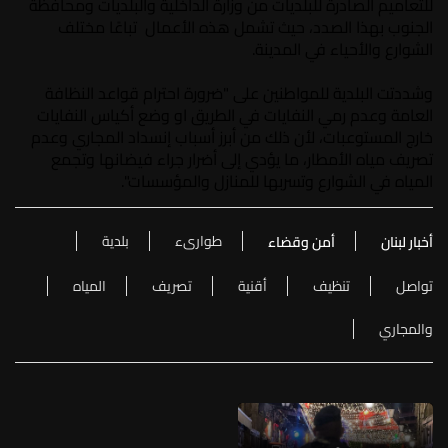
للتعاميم الصادرة للبلديات من وزارة الداخلية والبلديات ومحافظة
الجنوب بهذا الصدد، حيث تشمل هذه الأعمال تباعًا مختلف
الشوارع والأحياء في المدينة.
وشددتت البلدية للمواطنين على "ضرورة احترام قواعد النظافة
العامة وعدم رمي النفايات في الطريق او وضع أكياس النفايات
خارج المستوعبات، لأن ذلك من أبرز أسباب إنسداد المجاري وعدم
تصريف مياه الأمطار، ما يؤدي إلى أضرار جراء فيضانها وتجمع
المياه في الشوارع وتسربها للمنازل والمؤسسات".
طوارىء
بلدية
أخبار لبنان
أمن وقضاء
تواصل
تنظيف
أقنية
تصريف
المياه
والمجاري