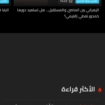
14:22
تقارير نشرة الاخبار
تقارير 
الزهراني بين الماضي والمستقبل... هل تستعيد دورها
البابا
كمحور نفطي إقليمي؟
الأكثر قراءة