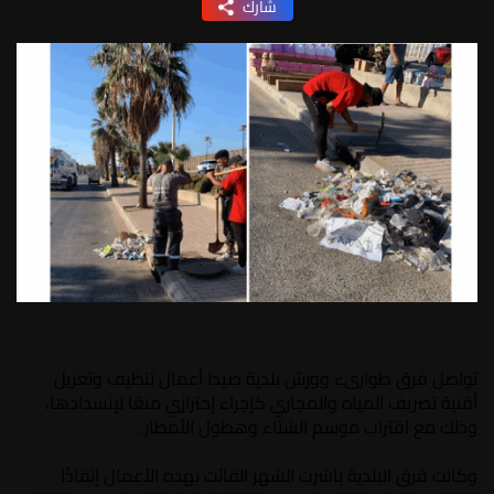
شارك
تواصل فرق طوارىء وورش بلدية صيدا أعمال تنظيف وتعزيل
أقنية تصريف المياه والمجاري كإجراء إحترازي منعًا لإنسدادها،
وذلك مع اقتراب موسم الشتاء وهطول الأمطار .
وكانت فرق البلدية باشرت الشهر الفائت بهذه الأعمال إنفاذًا