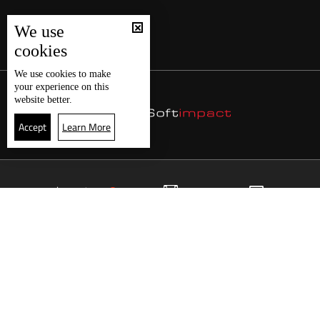
We use
cookies
We use
cookies
to make
your experience on this
website better.
Accept
Learn More
22
البث المباشر
البرامج
الرئيسية
موقع البرامج
الجدول
البث المباشر
العودة للأعلى
انضم الى ملايين المتابعين