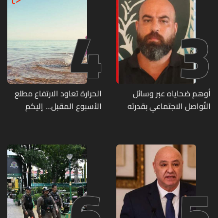
4
3
أوهم ضحاياه عبر وسائل
الحرارة تعاود الارتفاع مطلع
التّواصل الاجتماعي بقدرته
الأسبوع المقبل... إليكم
على تسليمهم مطابخ
تفاصيل الطقس
و"أعمال نجارة"... هل من
وقع ضحيّة أعماله؟
6
5