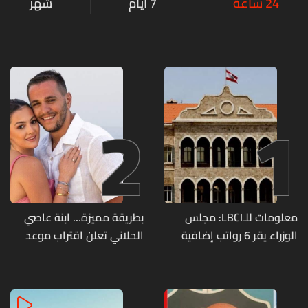
24 ساعة
7 أيام
شهر
2
1
معلومات للـLBCI: مجلس
بطريقة مميزة… ابنة عاصي
الوزراء يقر 6 رواتب إضافية
الحلاني تعلن اقتراب موعد
لموظفي القطاع العام
زفافها
وصرف الفروقات بأثر رجعي
منذ آذار