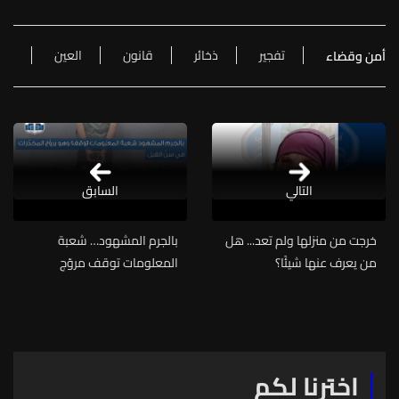
تفجير
ذخائر
قانون
العين
أمن وقضاء
التالي
السابق
خرجت من منزلها ولم تعد... هل
بالجرم المشهود… شعبة
من يعرف عنها شيئًا؟
المعلومات توقف مروّج
مخدّرات في سنّ الفيل
اخترنا لكم