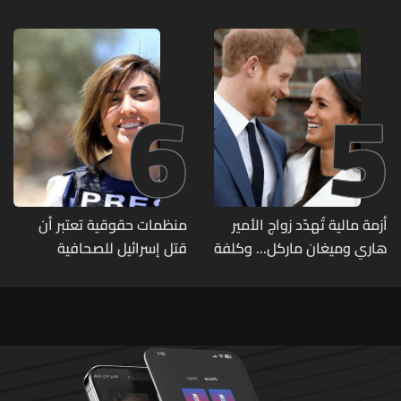
2027
6
5
أزمة مالية تُهدّد زواج الأمير
منظمات حقوقية تعتبر أن
هاري وميغان ماركل... وكلفة
قتل إسرائيل للصحافية
الطلاق تحول دونه
اللبنانية آمال خليل يرقى الى
"جريمة حرب"