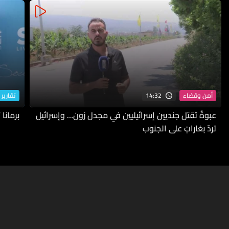
14:32
أمن وقضاء
تقارير 
عبوةٌ تقتل جنديين إسرائيليين في مجدل زون… وإسرائيل
برمانا
تردّ بغاراتٍ على الجنوب