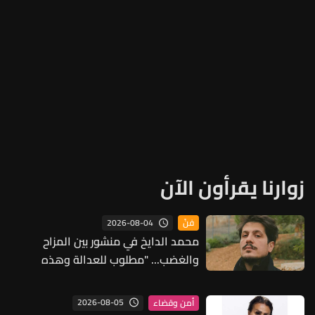
زوارنا يقرأون الآن
2026-08-04
فنّ
محمد الدايخ في منشور بين المزاح
والغضب... "مطلوب للعدالة وهذه
تُهَمي" (فيديو)
2026-08-05
أمن وقضاء