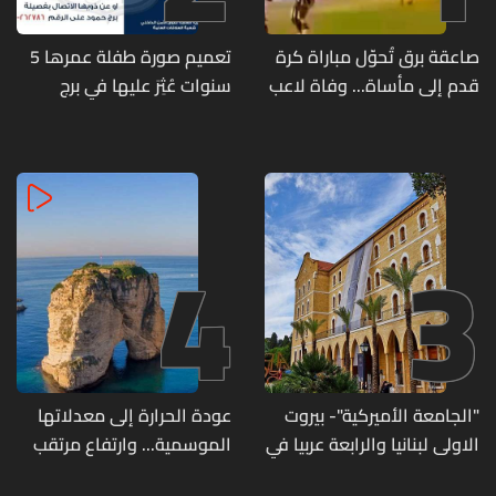
صاعقة برق تُحوّل مباراة كرة
تعميم صورة طفلة عمرها 5
قدم إلى مأساة... وفاة لاعب
سنوات عُثِرَ عليها في برج
وإصابة 12 آخرين
حمود
4
3
"الجامعة الأميركية"- بيروت
عودة الحرارة إلى معدلاتها
الاولى لبنانيا والرابعة عربيا في
الموسمية... وارتفاع مرتقب
تصنيف UNIRANKS للعام
مطلع الأسبوع المقبل