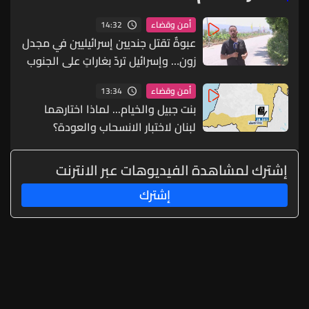
14:32
أمن وقضاء
عبوةٌ تقتل جنديين إسرائيليين في مجدل
زون… وإسرائيل تردّ بغاراتٍ على الجنوب
13:34
أمن وقضاء
بنت جبيل والخيام... لماذا اختارهما
لبنان لاختبار الانسحاب والعودة؟
إشترك لمشاهدة الفيديوهات عبر الانترنت
إشترك