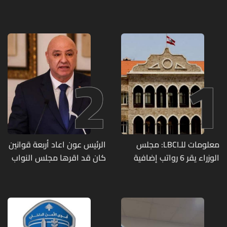
2
1
معلومات للـLBCI: مجلس
الرئيس عون اعاد أربعة قوانين
الوزراء يقر 6 رواتب إضافية
كان قد اقرها مجلس النواب
لموظفي القطاع العام
لاعادة النظر فيها
وصرف الفروقات بأثر رجعي
منذ آذار