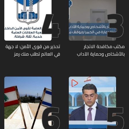
4
3
مكتب مكافحة الاتجار
تحذير من قوى الأمن: لا جهة
بالأشخاص وحماية الآداب
في العالم تطلب منك رمز
يفكّك شبكتين منظّمتين
الـOTP
للدعارة في الحمرا ويوقف
متورطين
6
5