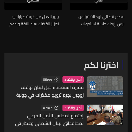
مصدر قضائي لوكالة فرانس
وزير العدل من غرفة طرابلس:
برس: إرجاء جلسة استجواب
تعزيز القضاء يعيد الثقة ويدعم
لحاكم مصرف لبنان السابق
النمو الاقتصادي
رياض سلامة
اخترنا لكم
09:44
أمن وقضاء
مفرزة استقصاء جبل لبنان توقف
زوجين بجرم ترويج مخدّرات في جونية
وتضبط كمية منها
07:07
أمن وقضاء
إجتماع لمجلس الأمن الفرعي
لمحافظتي لبنان الشمالي وعكار في
سرايا طرابلس...