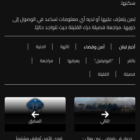
سكنها.
لمن يتعرّف عليها أو لديه أي معلومات تساعد في الوصول إلى
ذويها: مراجعة فصيلة درك القليلة حيث تتواجد حاليًا.
تائهة
الحنية
أخبار لبنان
أمن وقضاء
بالقر
"اليونيفيل"
يعرفها
مراجعة
فصيلة
القليلة
التالي
السابق
حريق في ضواحي عين بعال -
قوى الأمن تُوقف مشتبهاً