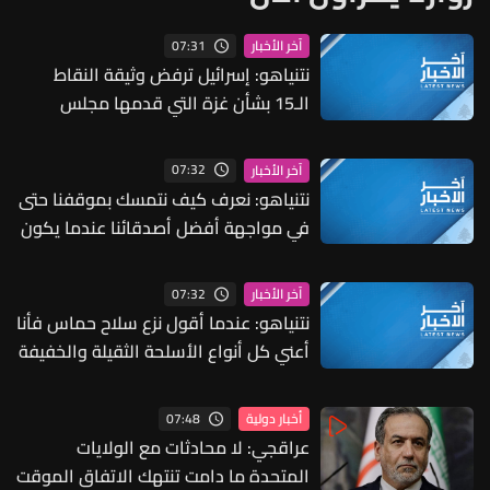
07:31
آخر الأخبار
نتنياهو: إسرائيل ترفض وثيقة النقاط
الـ15 بشأن غزة التي قدمها مجلس
السلام ولن ننفذ أي انسحاب قبل نزع
سلاح حماس بشكل حقيقي
07:32
آخر الأخبار
نتنياهو: نعرف كيف نتمسك بموقفنا حتى
في مواجهة أفضل أصدقائنا عندما يكون
ذلك ضروريا
07:32
آخر الأخبار
نتنياهو: عندما أقول نزع سلاح حماس فأنا
أعني كل أنواع الأسلحة الثقيلة والخفيفة
07:48
أخبار دولية
عراقجي: لا محادثات مع الولايات
المتحدة ما دامت تنتهك الاتفاق الموقت