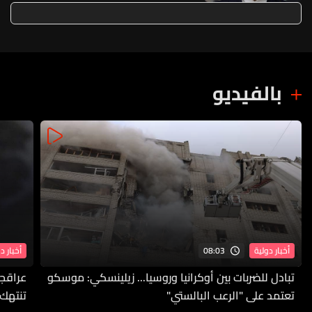
بالفيديو
08:03
أخبار دولية
أخبار د
تبادل للضربات بين أوكرانيا وروسيا... زيلينسكي: موسكو
عراقجي
تعتمد على "الرعب البالستي"
تنتهك 