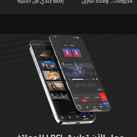
محروقات... ومادة البنزين
إصابة جندي من الكتيبة
متوفرة
الهندسية 607 بنيران قواتنا
في بلدة الطيري جنوبي لبنان