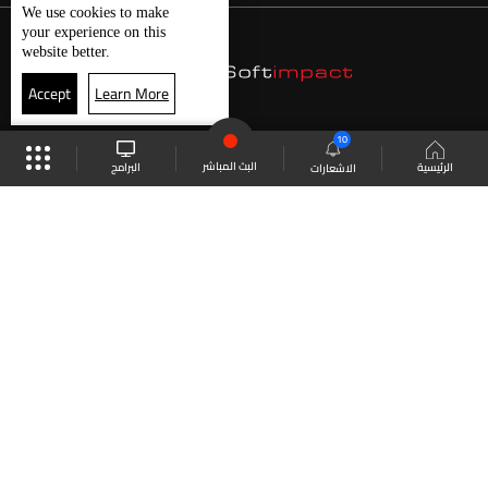
We use
cookies
to make
your experience on this
website better.
Accept
Learn More
10
البث المباشر
البرامج
الرئيسية
الاشعارات
موقع البرامج
الجدول
البث المباشر
العودة للأعلى
انضم الى ملايين المتابعين
LBCI Lebanon