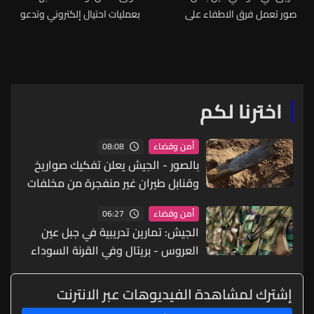
صور تعمل فرق الاطفاء على
بعمليات احتيال إلكتروني وتدعو
اخماده
ضحاياه للتقدّم بشكاوى
اخترنا لكم
08:08
أمن وقضاء
بالصور - الجيش يعلن تفكيك صواريخ
وقنابل طيران غير منفجرة من مخلفات
العدوان الإسرائيلي
06:27
أمن وقضاء
الجيش: تمارين تدريبية في جبل عين
العروس - بريتال وفي القرنة السوداء
إشترك لمشاهدة الفيديوهات عبر الانترنت