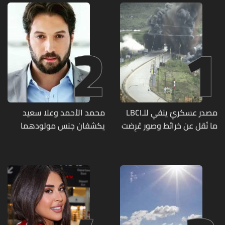
2
1
مصدر عسكريّ ينفي للـLBCI
محمد الأحمد وعلا سعيد
ما نُقل عن خرائط وصور عُرِضت
يكشفان جنس مولودهما
أمام الوفد اللبنانيّ تُبيّن
الأول (صورة)
مواقع مراكز قيادية ومنشآت
تحت الأرض