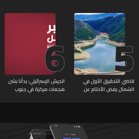
وذخائر حربية ويتلف 16 خيمة
مزروعة بالماريجوانا
6
5
قاضي التحقيق الأول في
الجيش الإسرائيلي: بدأنا بشن
الشمال يفض الأختام عن
هجمات مركزة في جنوب
مشروع سد المسيلحة
لبنان ردا على خرق حزب الله
لوقف إطلاق النار