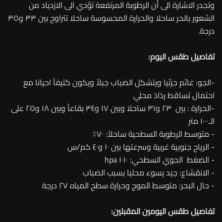
وتجدر الاشارة الى أن الرطوبة المرتفعة تؤدي الى الازدياد من
الشعور بالحر ساحلا والحرارة المحسوسة ساحلا تتراوح بين ٣٣ و٣٥
درجة.
تفاصيل طقس اليوم:
-الجو: غائم جزئيا ويتشكل الضباب جبلاً ويكون كثيفاً احيانا مع
احتمال تساقط رذاذ محلي
-الحرارة : بين ٢٣ و٣١ ساحلا وبين ١٧ و٣٤ بقاعاً وبين ١٨ و٢٥ على
الـ١٠٠٠ متر
- متوسط الرطوبة السطحية ساحلاً: ٧٠٪
- الرياح جنوبية غربية وسرعتها بين ١٠ و٤٠ كم/س
- الضغط الجوي السطحي: ١٠١٠ hpa
- الانقشاع: جيد يسوء محليا بسبب الضباب
- حال البحر: متوسط الموج وحرارة سطح المياه ٢٧ درجة
تفاصيل طقس اليومين المقبلين: