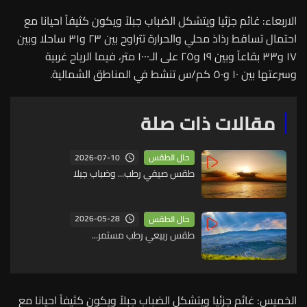
الاربعاء: غائم جزئيا ويتشكل الضباب جبلاً ويكون كثيفاً احيانا مع
احتمال تساقط رذاذ محلي والحرارة تتراوح بين ٢٣ و٣١ ساحلا وبين
١٧ و٣٣ بقاعاً وبين ١٩ و٢٥ على الـ١٠٠٠ متر، فيما الرياح غربية
وسرعتها بين ١٠ و٥٠ كم/س تنشط في المناطق الشمالية.
مقالات ذات صلة
2026-07-10
حال الطقس
طقس صيفي رطب... وضباب جبلا
2026-05-28
حال الطقس
طقس ربيعي رطب مستمر...
الخميس: غائم جزئيا ويتشكل الضباب جبلاً ويكون كثيفاً احيانا مع