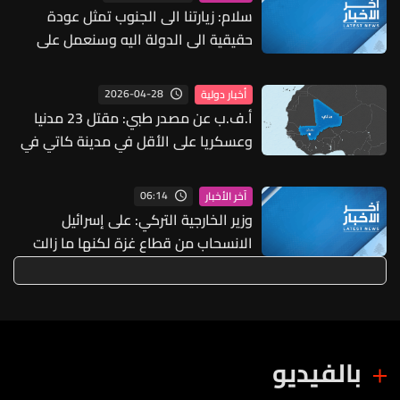
سلام: زيارتنا الى الجنوب تمثل عودة
حقيقية الى الدولة اليه وسنعمل على
تأمين مقومات البقاء لأهله والدولة
عادت لتبقى وسأزوره مجددا
2026-04-28
أخبار دولية
أ.ف.ب عن مصدر طبي: مقتل 23 مدنيا
وعسكريا على الأقل في مدينة كاتي في
مالي
06:14
آخر الأخبار
وزير الخارجية التركي: على إسرائيل
الانسحاب من قطاع غزة لكنها ما زالت
تعرقل تنفيذ خطة السلام
بالفيديو