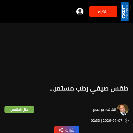
إشترك
min
2
طقس صيفي رطب مستمر...
الكاتب:
حال الطقس
جو القارح
2026-07-07 | 02:33
شارك