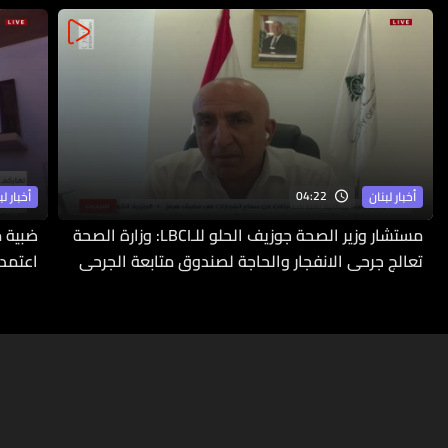
04:22
أخبار لبنان
أخبار لب
مستشار وزير الصحة جوزيف الحلو للـLBCI: وزارة الصحة
ضبية م
تعالج جرحى الانفجار والحاجة لصندوق متابعة الجرحى
اعتمدت
ملحّة