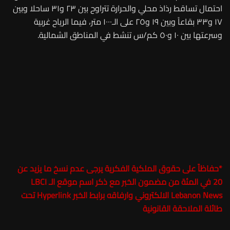
احتمال تساقط رذاذ محلي والحرارة تتراوح بين ٢٣ و٣١ ساحلا وبين
١٧ و٣٣ بقاعاً وبين ١٩ و٢٥ على الـ١٠٠٠ متر، فيما الرياح غربية
وسرعتها بين ١٠ و٥٠ كم/س تنشط في المناطق الشمالية.
*
حفاظاً على حقوق الملكية الفكرية يرجى عدم نسخ ما يزيد عن
20 في المئة من مضمون الخبر مع ذكر اسم موقع الـ
LBCI
Lebanon News
الالكتروني وارفاقه برابط الخبر Hyperlink تحت
طائلة الملاحقة القانونية