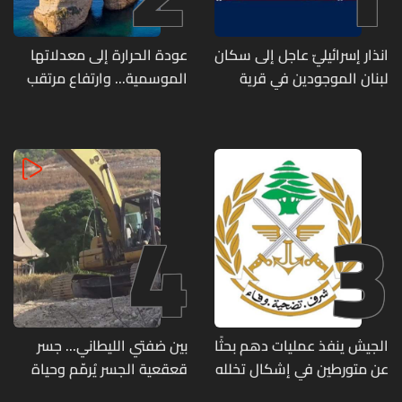
انذار إسرائيليّ عاجل إلى سكان
عودة الحرارة إلى معدلاتها
لبنان الموجودين في قرية
الموسمية... وارتفاع مرتقب
المنصوري
مطلع الأسبوع المقبل
4
3
الجيش ينفذ عمليات دهم بحثًا
بين ضفتي الليطاني... جسر
عن متورطين في إشكال تخلله
قعقعية الجسر يُرمّم وحياة
إطلاق نار ويضبط أسلحة
تحاول النهوض من جديد