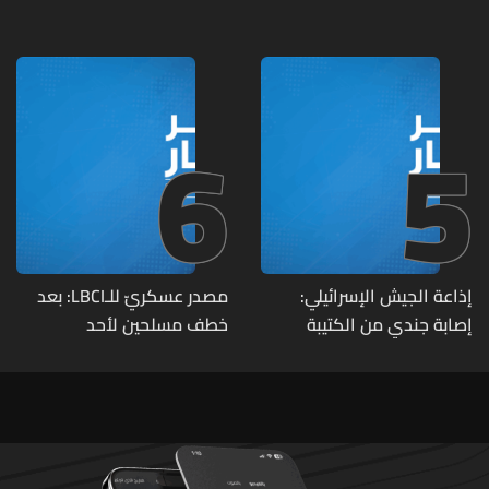
مواقع مراكز قيادية ومنشآت
تحت الأرض
6
5
إذاعة الجيش الإسرائيلي:
مصدر عسكريّ للـLBCI: بعد
إصابة جندي من الكتيبة
خطف مسلحين لأحد
الهندسية 607 بنيران قواتنا
العسكريين على طريق يونين -
في بلدة الطيري جنوبي لبنان
شعث (بعلبك) على أثر خلاف
شخصيّ باشر الجيش
بملاحقتهم ونفّذ عمليات
دهم لتوقيفهم فأُفرج عن