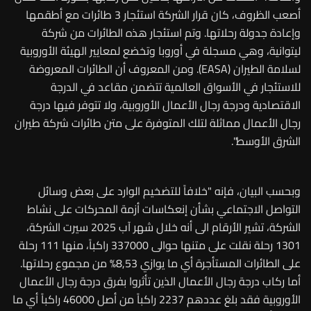
أصعب الظروف، كان قرار الشركة استئجار 3 طائرات مع أطقمها
وإعادة جدولة رحلاتها. وتم استئجار هذه الطائرات من شركة
ليتوانية، وهي مسجلة في أوروبا وتخضع لمعايير الهيئة الأوروبية
لسلامة الطيران (EASA). ومن المعروف أن الطائرات المعروضة
للاستئجار في الأسواق العالمية تتضمن مقاعد في الدرجة
الاقتصادية ودرجة رجال الأعمال الأوروبية، ولا تتوفر فيها درجة
رجال الأعمال مماثلة لتلك المتوفرة على متن طائرات شركة طيران
الشرق الأوسط".
وبحسب البيان، فإنه "خلافاً للتضخيم الوارد على بعض وسائل
التواصل الاجتماعي بشأن إنعكاسات أزمة المحركات على نشاط
الشركة، تشير الأرقام الى أنه خلال شهر آب 2025 سيرت الشركة،
1301 رحلة نقلت على متنها حوالى 337000 راكباً، منها 111 رحلة
على الطائرات المستأجرة أي ما يوازي 8,53% من مجموع رحلاتها.
أما ركاب درجة رجال الأعمال الذين تأثروا بفرق درجة رجال الأعمال
الأوروبية فقد بلغ عددهم 2237 راكباً من أصل 46000 راكباً أي ما