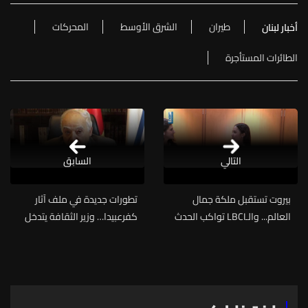
طيران
الشرق الأوسط
المحركات
أخبار لبنان
الطائرات المستأجرة
التالي
السابق
بيروت تستقبل ملكة جمال
تطورات جديدة في ملف آثار
العالم... والـLBCI تواكب الحدث
كفرعبيدا… وزير الثقافة يتدخل
مباشرةً من المطار
لحماية التراث