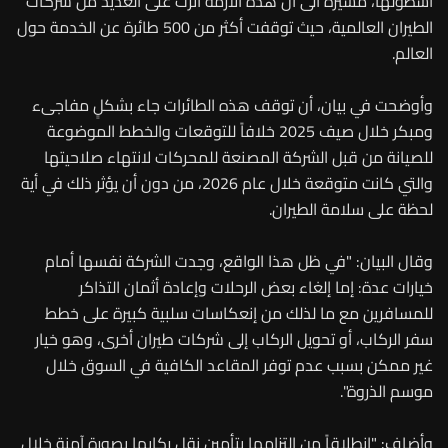
أسطولها، مشيرة الى أن هذه الأزمة أثرت على العديد من شركات
الطيران العالمية، حيث توقفت أكثر من 500 طائرة عن الخدمة حول
العالم.
وأوضحت في بيان، أن توقف هذه الطائرات جاء بشكلٍ مفاجىء
ومبكر خلال صيف 2025 خلافاً للتوقعات والخطط الموضوعة
للصيانة من قبل الشركة المصنعة للمحركات لانتهاء صلاحيتها
والتي كانت متوقعة خلال عام 2026، من دون أن يؤثر ذلك في أية
لحظة على سلامة الطيران.
وقال البيان: "في ظل هذا الواقع، وجدت الشركة نفسها أمام
خيارات عدة: إما إلغاء بعض الرحلات وإعادة أثمان التذاكر
للمسافرين مع ما لذلك من إنعكاسات سلبية كبيرة على خطط
سفر الركاب، أو تحويل الركاب إلى شركات طيران أخرى، وهو خيار
غير ممكن بسبب عدم توفر المقاعد الكافية في السوق خلال
موسم الذروة".
وأضاف: "انطلاقاً من التزامها بتأمين نقل ركابها بصورة آمنة خلال