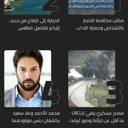
مكتب مكافحة الاتجار
الحرارة إلى ارتفاع من جديد...
بالأشخاص وحماية الآداب
إليكم تفاصيل الطقس
يفكّك شبكتين منظّمتين
للدعارة في الحمرا ويوقف
متورطين
4
3
مصدر عسكريّ ينفي للـLBCI
محمد الأحمد وعلا سعيد
ما نُقل عن خرائط وصور عُرِضت
يكشفان جنس مولودهما
أمام الوفد اللبنانيّ تُبيّن
الأول (صورة)