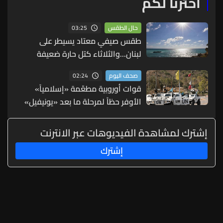
اخترنا لكم
03:25
حال الطقس
طقس صيفي معتاد يسيطر على
لبنان...والثلاثاء كتل حارة ضعيفة
الفعالية
02:24
صحف اليوم
قوات أوروبية مطعّمة «إسلامياً»
الأوفر حظاً لمرحلة ما بعد «يونيفيل»
(الشرق الأوسط)
إشترك لمشاهدة الفيديوهات عبر الانترنت
إشترك