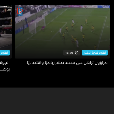
13:46
تقارير نشرة الاخبار
تقارير 
طرابزون تراهن على محمد صلاح رياضيًا واقتصاديًا
بوكسي