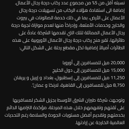
نسبته أقل من 5% من مجموع عدد ركاب درجة رجال الأعمال.
إضافة الى استفادة هؤلاء الركاب من تسهيلات درجة رجال
الأعمال على الأرض، بما في ذلك خدمة الصالونات في بيروت
والخارج وخدمات الأمتعة، وإدراكاً منها لعدم موازاة تجربة درجة
رجال الأعمال المماثلة لتلك التي تقدمها الشركة عادةً على
طائراتها، تقرر منح ركاب درجة رجال الأعمال الأوروبية على هذه
الطائرات أميالاً إضافية لكل مقطع رحلة على الشكل التالي:
20,000 ميل للمسافرين إلى أوروبا
15,000 ميل للمسافرين إلى دول الخليج
11,250 ميل للمسافرين إلى إسطنبول، بغداد و إربيل و يريفان
8,750 ميل للمسافرين إلى القاهرة، لارنكا و عمان".
وتوجهت شركة طيران الشرق الأوسط بجزيل الشكر لمسافريها
على ثقتهم وتفهمهم خلال هذه المرحلة، مؤكدة التزامها الدائم
بخدمتهم وتقديم أفضل مستويات الجودة والسلامة رغم التحديات
العالمية الخارجة عن إرادتها.