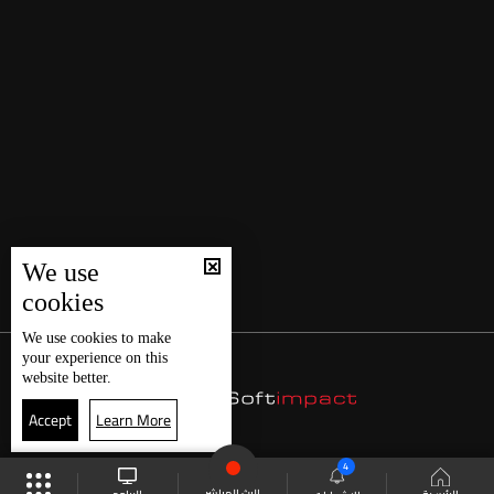
We use
cookies
We use
cookies
to make
your experience on this
website better.
Accept
Learn More
4
البث المباشر