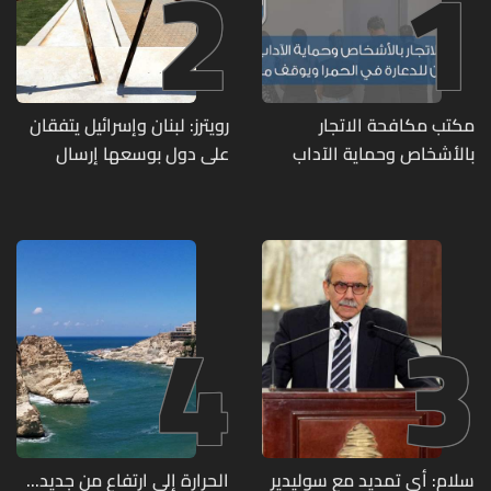
2
1
مكتب مكافحة الاتجار
رويترز: لبنان وإسرائيل يتفقان
بالأشخاص وحماية الآداب
على دول بوسعها إرسال
يفكّك شبكتين منظّمتين
قوات للتحقق من نزع سلاح
للدعارة في الحمرا ويوقف
حزب الله
متورطين
4
3
سلام: أي تمديد مع سوليدير
الحرارة إلى ارتفاع من جديد...