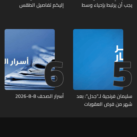
يجب أن يرتبط بإحياء وسط
إليكم تفاصيل الطقس
بيروت ومؤشرات أداء واضحة
6
5
سليمان فرنجية لـ"جدل": بعد
أسرار الصحف 8-8-2026
شهر من فرض العقوبات
الأميركية عليّ اتصلوا بي "من
عند الرئيس" وقالوا: "ما خصّنا
ما بيطلع بإيدنا"