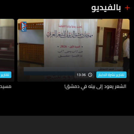
بالفيديو
13:36
تقارير نشرة الاخبار
تقارير 
الشعر يعود إلى بيته في دمشق!
مسيحيو