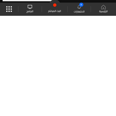
9
البث المباشر
البرامج
الرئيسية
الاشعارات
موقع البرامج
الجدول
البث المباشر
العودة للأعلى
انضم الى ملايين المتابعين
LBCI Lebanon
LBCI News