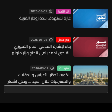
يُكتب على لبنان وشعبه الحزن والشقاء
2026-05-01
آخر الأخبار
غارة تستهدف بلدة زوطر الغربية
2026-05-02
خبر عاجل
بناء لإشارة المدعي العام التمييزي
القاضي احمد رامي الحاج وإثر مثولها
لدى مكتب مكافحة الجرائم المعلوماتية
قامت الـLBCI بإزالة المحتوى الرقمي
2026-03-12
منوعات
الذي ظهرت فيه شخصية كاريكاتورية
الكويت تحظر الأعراس والحفلات
لأمين عام حزب الله الشيخ نعيم قاسم في
والمسرحيات خلال العيد ... وحتى اشعار
فيديو مستوحى من شخصيات لعبة
آخر!
"Angry Birds