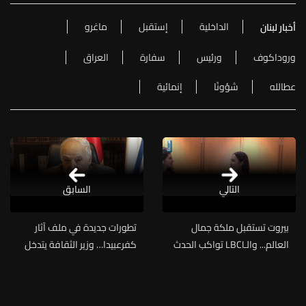
الداخلية
إستقبل
ماغرو
أخبار لبنان
وروداكوف
ورئيس
سفارة
العراق
عطالله
شؤونًا
إنمائية
التالي
السابق
بيروت تستقبل ملكة جمال
تطورات جديدة في ملف آثار
العالم... والـLBCI تواكب الحدث
كفرعبيدا… وزير الثقافة يتدخل
مباشرةً من المطار
لحماية التراث