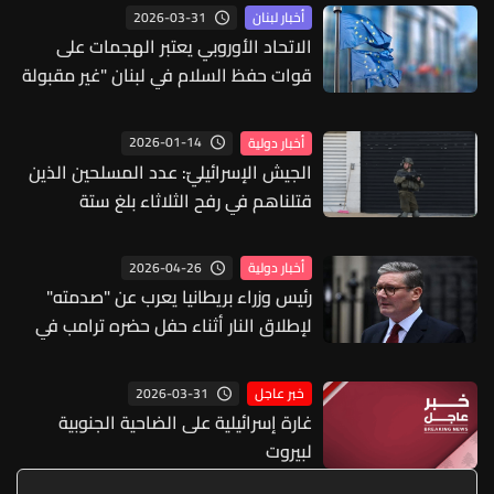
2026-03-31
أخبار لبنان
الاتحاد الأوروبي يعتبر الهجمات على
قوات حفظ السلام في لبنان "غير مقبولة
إطلاقا": لإجراء تحقيق معمّق
2026-01-14
أخبار دولية
الجيش الإسرائيليّ: عدد المسلحين الذين
قتلناهم في رفح الثلاثاء بلغ ستة
2026-04-26
أخبار دولية
رئيس وزراء بريطانيا يعرب عن "صدمته"
لإطلاق النار أثناء حفل حضره ترامب في
واشنطن
2026-03-31
خبر عاجل
غارة إسرائيلية على الضاحية الجنوبية
لبيروت