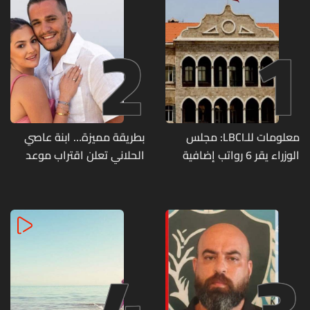
2
1
معلومات للـLBCI: مجلس
بطريقة مميزة… ابنة عاصي
الوزراء يقر 6 رواتب إضافية
الحلاني تعلن اقتراب موعد
لموظفي القطاع العام
زفافها
وصرف الفروقات بأثر رجعي
منذ آذار
4
3