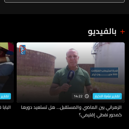
بالفيديو
14:22
تقارير نشرة الاخبار
تقارير 
الزهراني بين الماضي والمستقبل... هل تستعيد دورها
البابا
كمحور نفطي إقليمي؟