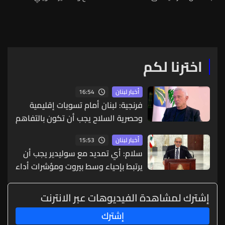
المساعدات الإنسانية والإغاثية
تستقيم الامور الا بالتفاهم
للنازحين
منسى: لبنان يعيش مرحلة
مفصلية
اخترنا لكم
16:54
أخبار لبنان
فرنجية: لبنان أمام تسويات إقليمية
وحصرية السلاح يجب أن تكون بالتفاهم
والحوار
15:53
أخبار لبنان
سلام: أي تمديد مع سوليدير يجب أن
يرتبط بإحياء وسط بيروت ومؤشرات أداء
واضحة
إشترك لمشاهدة الفيديوهات عبر الانترنت
إشترك