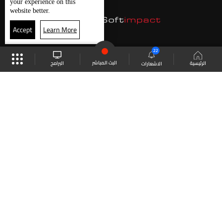
your experience on this
website better.
Accept
Learn More
22
البث المباشر
البرامج
الرئيسية
الاشعارات
موقع البرامج
الجدول
البث المباشر
العودة للأعلى
انضم الى ملايين المتابعين
LBCI Lebanon