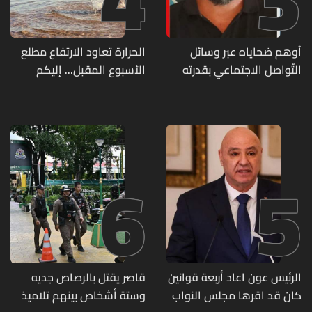
أوهم ضحاياه عبر وسائل
الحرارة تعاود الارتفاع مطلع
التّواصل الاجتماعي بقدرته
الأسبوع المقبل... إليكم
على تسليمهم مطابخ
تفاصيل الطقس
و"أعمال نجارة"... هل من
وقع ضحيّة أعماله؟
6
5
الرئيس عون اعاد أربعة قوانين
قاصر يقتل بالرصاص جديه
كان قد اقرها مجلس النواب
وستة أشخاص بينهم تلاميذ