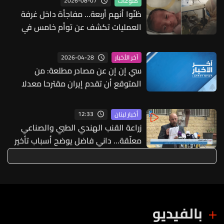
2026-08-07
منوعات
ظنّوا أنهم أربعة... مفاجأة داخل غرفة
العمليات تكشف عن توأم خامس في
ولادة نادرة
2026-04-28
آخر الأخبار
سي إن إن عن مصادر مطلعة: من
المتوقع أن تقدم إيران مقترحا معدلا
للوسطاء في باكستان خلال الأيام القليلة
المقبلة
12:33
أخبار لبنان
زراعة القنب الهندي الطبي والصناعي
معلّقة... داني فاضل يوضح أسباب تأخير
المراسيم التطبيقية
بالفيديو