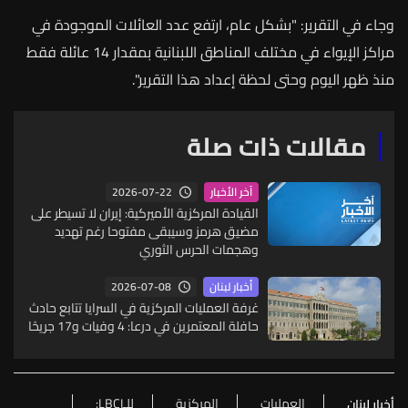
وجاء في التقرير: "بشكل
عام،
ارتفع
عدد
العائلات
الموجودة
في
مراكز
الإيواء
في
مختلف
المناطق
اللبنانية
بمقدار
14
عائلة
فقط
منذ
ظهر
اليوم
وحتى
لحظة
إعداد
هذا
التقرير"
.
مقالات ذات صلة
2026-07-22
آخر الأخبار
القيادة المركزية الأميركية: إيران لا تسيطر على
مضيق هرمز وسيبقى مفتوحا رغم تهديد
وهجمات الحرس الثوري
2026-07-08
أخبار لبنان
غرفة العمليات المركزية في السرايا تتابع حادث
حافلة المعتمرين في درعا: 4 وفيات و17 جريحًا
العمليات
المركزية
للـLBCI:
أخبار لبنان