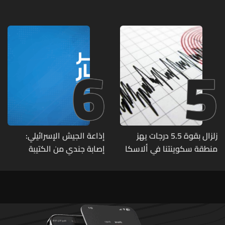
مواقع مراكز قيادية ومنشآت
تحت الأرض
6
5
زلزال بقوة 5.5 درجات يهز
إذاعة الجيش الإسرائيلي:
منطقة سكوينتنا في ألاسكا
إصابة جندي من الكتيبة
الهندسية 607 بنيران قواتنا
في بلدة الطيري جنوبي لبنان