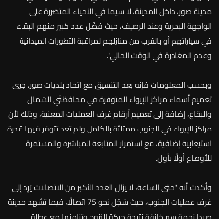
مدينة صور، داخل المدينة، لا سيما في الأحياء المتضررة على
الواجهة البحرية وعند الرصيف، حيث فضّل عدد كبير منهم البقاء
في سياراتهم أو بالقرب من منازلهم لمراقبة التطورات الميدانية
وعدم المغادرة في الوقت الحالي".
وبحسب المعلومات فإنه بعد التنسيق مع اتحاد بلديات صور، جرى
تعميم أسماء مراكز الإيواء المتوفرة في محافظتَي الشمال
والبقاع، إضافة إلى تعميم أرقام غرف العمليات المعنية، وذلك لأن
مراكز الإيواء في الجنوب ممتلئة بالكامل ولم تعد تتوفر فيها قدرة
استيعابية إضافية، مع استمرار المتابعة المباشرة والمستمرة
للأوضاع أولًا بأول.
وأكدت
أنه
"
حتى
الساعة،
لا
يزال
العدد
الأكبر
من
الاتصالات
يَرِد
إلى
غرف
عمليات
الجنوب،
حيث
سُجّل
نحو
75
اتصالًا،
فيما
تشهد
مدينة
صيدا
زحمة
سير
خانقة
نتيجة
حركة
النزوح
وتزامنها
مع
عطلة