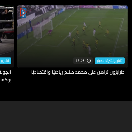
13:46
تقارير نشرة الاخبار
تقارير 
طرابزون تراهن على محمد صلاح رياضيًا واقتصاديًا
بوكسي