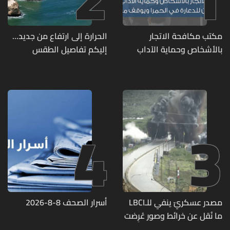
مكتب مكافحة الاتجار
الحرارة إلى ارتفاع من جديد...
بالأشخاص وحماية الآداب
إليكم تفاصيل الطقس
يفكّك شبكتين منظّمتين
للدعارة في الحمرا ويوقف
متورطين
4
3
مصدر عسكريّ ينفي للـLBCI
أسرار الصحف 8-8-2026
ما نُقل عن خرائط وصور عُرِضت
أمام الوفد اللبنانيّ تُبيّن