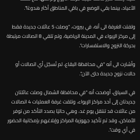
الأعياد،
بينما
بقي
الوضع
في
باقي
المناطق
أكثر
هدوءًا"
.
ولفتت
الغرفة
الى
أنه،
في
بيروت،
"
وصلت
5
عائلات
جديدة
فقط
إلى
مركز
الإيواء
في
المدينة
الرياضية،
وتم
تلقي
8
اتصالات
مرتبطة
بحركة
النزوح
والاستفسارات"
.
وأشارت
الى
أنه
"
في
محافظة
البقاع،
لم
تُسجّل
أي
اتصالات
أو
حالات
نزوح
جديدة
حتى
الآن"
.
في السياق، أوضحت أنه
"
في
محافظة
الشمال وصلت
عائلتان
جديدتان
إلى
أحد
مراكز
الإيواء،
وتلقت
غرفة
العمليات
4
اتصالات
من
عائلات
قد
تنتقل
يوم
غد،
وهي
حاليًا
بصدد
التأكد
من
توفر
الأماكن،
وقد
تم
تأكيد
جهوزية
المراكز
وإبلاغهم
بإمكانية
الحضور
في
أي
وقت"
.