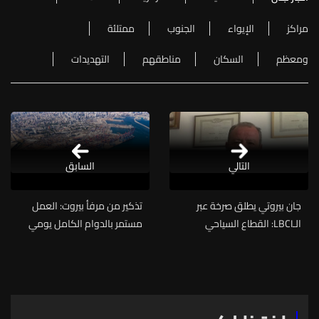
مراكز
الإيواء
الجنوب
ممتلئة
ومعظم
السكان
مناطقهم
التهديدات
التالي
السابق
جان بيروتي يطلق صرخة عبر
تذكير من مرفأ بيروت: العمل
الـLBCI: القطاع السياحي
مستمر بالدوام الكامل يومي
يتعرّض لنكسة... هناك حجوزات
الجمعة والسبت 29 و30 أيار
أُلغيت "وما منعرف كيف بدنا
نكمّل"