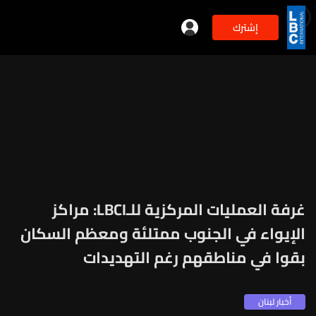
إشترك
min
2
غرفة العمليات المركزية للـLBCI: مراكز
الإيواء في الجنوب ممتلئة ومعظم السكان
بقوا في مناطقهم رغم التهديدات
أخبار لبنان