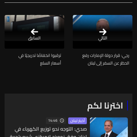
التالي
السابق
رجي: قرار دولة الإمارات رفع
ترقبوا انخفاضًا تدريجيًا في
الحظر عن السفر إلى لبنان
أسعار السلع
يستحق الشكر والتقدير
اخترنا لكم
14:46
أخبار لبنان
صدي: التوجه نحو توزيع الكهرباء في
لبنان وفق نموذج لامركزي شبيه بتجربة