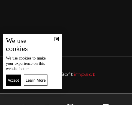
We use
cookies
We use
cookies
to make
your experience on this
website better.
Accept
Learn More
21
البث المباشر
البرامج
الرئيسية
موقع البرامج
الجدول
البث المباشر
العودة للأعلى