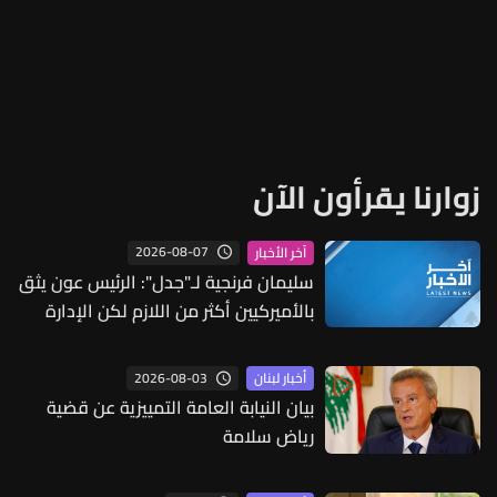
زوارنا يقرأون الآن
2026-08-07
آخر الأخبار
سليمان فرنجية لـ"جدل": الرئيس عون يثق
بالأميركيين أكثر من اللازم لكن الإدارة
الأميركية حليفة لإسرائيل أكثر بكثير مما
هي صديقة للبنان وإسرائيل أقوى من
2026-08-03
أخبار لبنان
لبنان بكثير وكان الأجدى إعطاء الوقت
بيان النيابة العامة التمييزية عن قضية
لمراقبة ما يحصل بين أميركا وإيران وعلى
رياض سلامة
ضوئه فتح المجالات