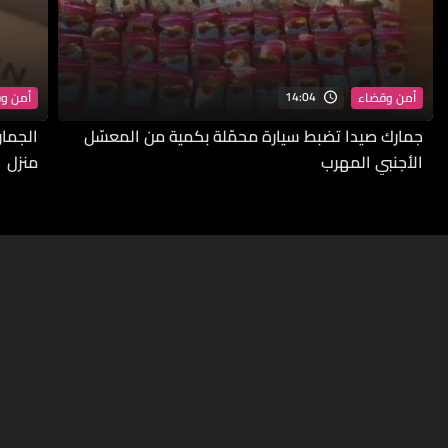
14:04
أمن وقضاء
أمن و
جمارك صيدا تضبط سيارة محمّلة بكمية من المعسّل
الجمار
الأجنبي المهرب
منزل