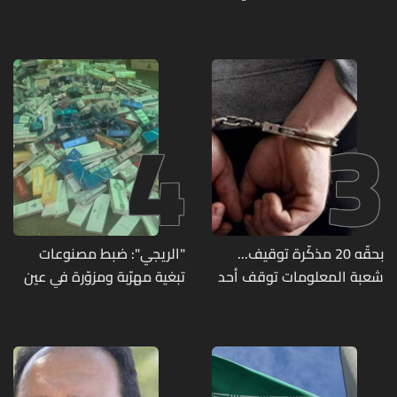
جريمة قتل الشابة ريا فرنسوا
في قبضة مفرزة استقصاء
الشدياق في مزيارة
جبل لبنان
4
3
بحقّه 20 مذكّرة توقيف...
"الريجي": ضبط مصنوعات
شعبة المعلومات توقف أحد
تبغية مهرّبة ومزوّرة في عين
المطلوبين الخطيرين
بورضاي وبدنايل والفرزل