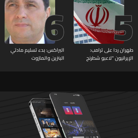
6
5
طهران ردا على ترامب:
البراكس: بدء تسليم مادتي
الإيرانيون "لاعبو شطرنج
البنزين والمازوت
محترفون"