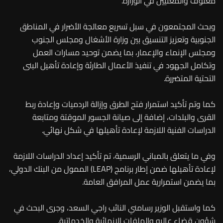
معلوف والمعنيين في الوزارة.
وبحث المجتمعون في سبل تسريع معالجة الأضرار في المناطق
الجنوبية وتعزيز التنسيق بين وزارة الأشغال ومجلس الجنوب
ومجلس الإنماء والإعمار، بما يضمن توحيد مسارات العمل
وتكامل الجهود في تنفيذ الأعمال الطارئة وإعادة تأهيل البنى
التحتية المتضررة.
كما وتم تأكيد استمرار فتح الطرق وإزالة الردميات وإعادة ربط
القرى والبلدات، إضافة إلى صيانة الجسور الموقتة ومتابعة
الدراسات الفنية اللازمة لإعادة تأهيلها في شكل نهائي.
وفي ما يتعلق بالمباني الرسمية، تم تأكيد إعداد الدراسات اللازمة
لإعادة تأهيلها ضمن إطار برنامج (LEAP) الممول من البنك الدولي،
بما يضمن استمرارية عمل المرافق العامة.
كما واستقبل الوزير رسامني النائب راجي السعد، وجرى البحث في
شؤون قضاء عاليه والملفات الإنمائية والخدماتية.