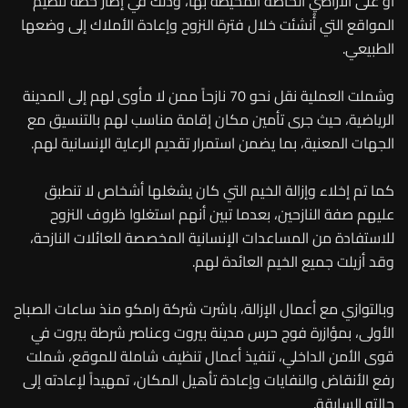
أو على الأراضي الخاصة المحيطة بها، وذلك في إطار خطة تنظيم
المواقع التي أُنشئت خلال فترة النزوح وإعادة الأملاك إلى وضعها
الطبيعي.
وشملت العملية نقل نحو 70 نازحاً ممن لا مأوى لهم إلى المدينة
الرياضية، حيث جرى تأمين مكان إقامة مناسب لهم بالتنسيق مع
الجهات المعنية، بما يضمن استمرار تقديم الرعاية الإنسانية لهم.
كما تم إخلاء وإزالة الخيم التي كان يشغلها أشخاص لا تنطبق
عليهم صفة النازحين، بعدما تبين أنهم استغلوا ظروف النزوح
للاستفادة من المساعدات الإنسانية المخصصة للعائلات النازحة،
وقد أزيلت جميع الخيم العائدة لهم.
وبالتوازي مع أعمال الإزالة، باشرت شركة رامكو منذ ساعات الصباح
الأولى، بمؤازرة فوج حرس مدينة بيروت وعناصر شرطة بيروت في
قوى الأمن الداخلي، تنفيذ أعمال تنظيف شاملة للموقع، شملت
رفع الأنقاض والنفايات وإعادة تأهيل المكان، تمهيداً لإعادته إلى
حالته السابقة.