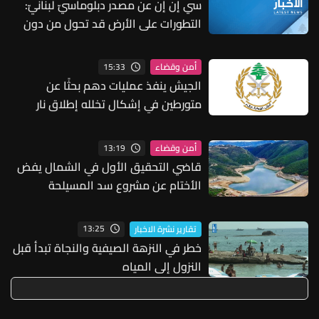
سي إن إن عن مصدر دبلوماسيّ لبنانيّ:
التطورات على الأرض قد تحول من دون
استئناف المفاوضات الفنية وهناك
مساع للتهدئة
15:33
أمن وقضاء
الجيش ينفذ عمليات دهم بحثًا عن
متورطين في إشكال تخلله إطلاق نار
ويضبط أسلحة وذخائر حربية ويتلف 16
خيمة مزروعة بالماريجوانا
13:19
أمن وقضاء
قاضي التحقيق الأول في الشمال يفض
الأختام عن مشروع سد المسيلحة
13:25
تقارير نشرة الاخبار
خطر في النزهة الصيفية والنجاة تبدأ قبل
النزول إلى المياه