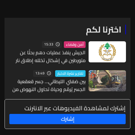
البيضاء توقف الفاعل
مفاوضات واشنطن تحقق
منطق الدولة وتحفظ حقوق
لبنان
اخترنا لكم
15:33
أمن وقضاء
الجيش ينفذ عمليات دهم بحثًا عن
متورطين في إشكال تخلله إطلاق نار
ويضبط أسلحة وذخائر حربية ويتلف 16
13:49
تقارير نشرة الاخبار
خيمة مزروعة بالماريجوانا
بين ضفتي الليطاني... جسر قعقعية
الجسر يُرمّم وحياة تحاول النهوض من
جديد
إشترك لمشاهدة الفيديوهات عبر الانترنت
إشترك