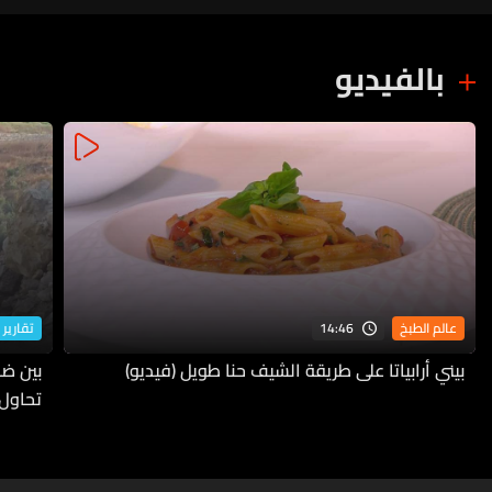
بالفيديو
14:46
عالم الطبخ
تقارير 
بيني أرابياتا على طريقة الشيف حنا طويل (فيديو)
بين ضف
تحاول