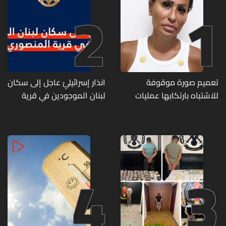
2
1
تعميم صورة موقوفة
انذار إسرائيليّ عاجل إلى سكان
للاشتباه بارتكابها عمليات
لبنان الموجودين في قرية
احتيال وانتحال صفة... هل
المنصوري
وقعتم ضحية أعمالها؟
4
3