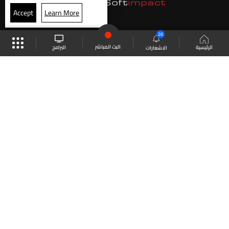
Accept
Learn More
26
البث المباشر
البرامج
الرئيسية
الاشعارات
موقع البرامج
الجدول
البث المباشر
العودة للأعلى
انضم الى ملايين المتابعين
LBCI Lebanon