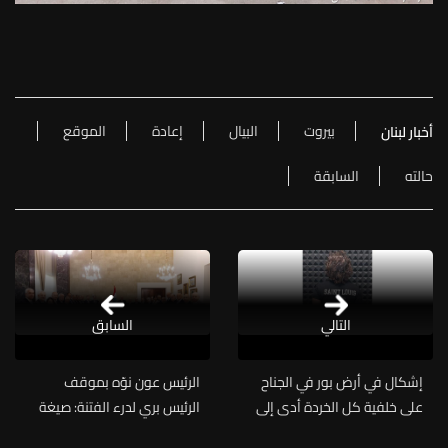
بيروت
البيال
إعادة
الموقع
أخبار لبنان
حالته
السابقة
التالي
السابق
إشكال في أرض بور في الجناح
الرئيس عون نوّه بموقف
على خلفية كل الخردة أدى إلى
الرئيس بري لدرء الفتنة: صيغة
وفاة شخص وفصيلة الرملة
الاطار التي انبثقت عن