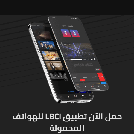
مزروعة بالماريجوانا
حمل الآن تطبيق LBCI للهواتف
المحمولة