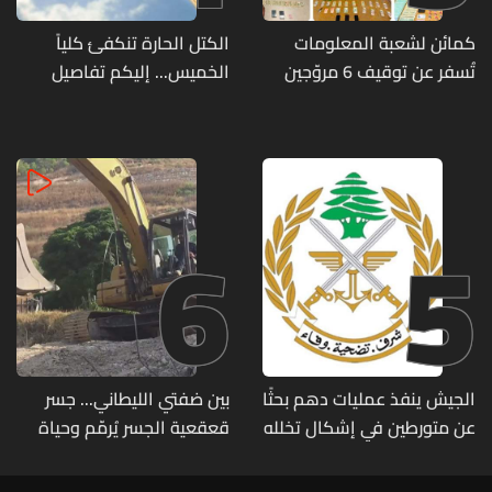
كمائن لشعبة المعلومات
الكتل الحارة تنكفئ كلياً
تُسفر عن توقيف 6 مروّجين
الخميس... إليكم تفاصيل
وضبط كميات من المخدّرات
الطقس
6
5
الجيش ينفذ عمليات دهم بحثًا
بين ضفتي الليطاني... جسر
عن متورطين في إشكال تخلله
قعقعية الجسر يُرمّم وحياة
إطلاق نار ويضبط أسلحة
تحاول النهوض من جديد
وذخائر حربية ويتلف 16 خيمة