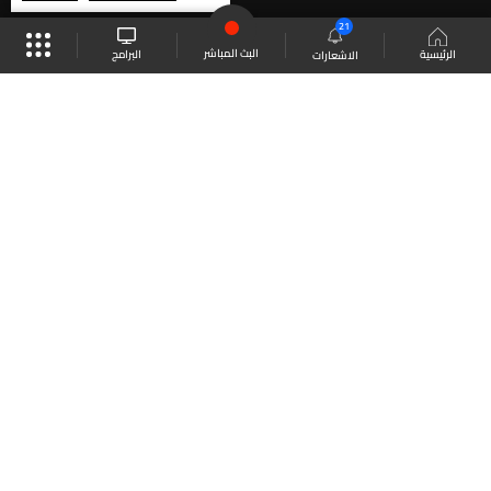
21
البث المباشر
البرامج
الرئيسية
الاشعارات
موقع البرامج
الجدول
البث المباشر
العودة للأعلى
انضم الى ملايين المتابعين
LBCI Lebanon
LBCI News