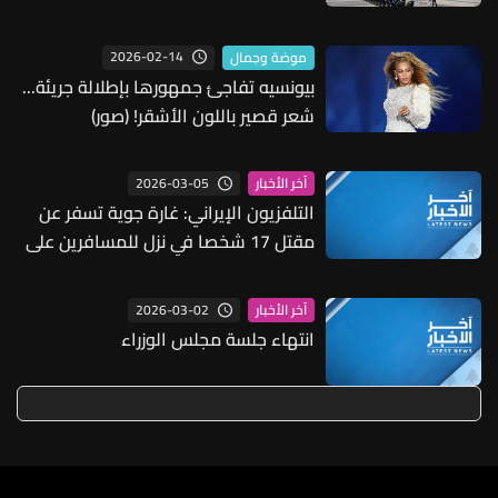
2026-02-14
موضة وجمال
بيونسيه تفاجئ جمهورها بإطلالة جريئة...
شعر قصير باللون الأشقر! (صور)
2026-03-05
آخر الأخبار
التلفزيون الإيراني: غارة جوية تسفر عن
مقتل 17 شخصا في نزل للمسافرين على
طريق بشمال غرب طهران
2026-03-02
آخر الأخبار
انتهاء جلسة مجلس الوزراء