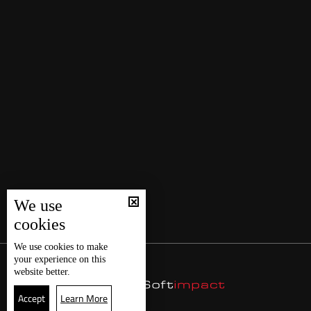
We use
cookies
We use
cookies
to make
your experience on this
website better.
Accept
Learn More