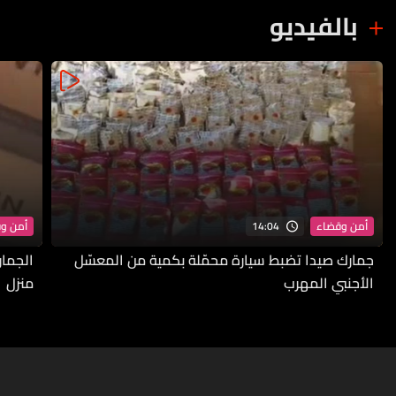
بالفيديو
14:04
أمن وقضاء
أمن و
جمارك صيدا تضبط سيارة محمّلة بكمية من المعسّل
الجمار
الأجنبي المهرب
منزل