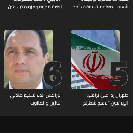
شعبة المعلومات توقف أحد
تبغية مهرّبة ومزوّرة في عين
المطلوبين الخطيرين
بورضاي وبدنايل والفرزل
6
5
طهران ردا على ترامب:
البراكس: بدء تسليم مادتي
الإيرانيون "لاعبو شطرنج
البنزين والمازوت
محترفون"