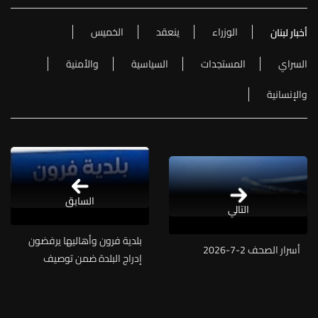
الوزراء
ينعقد
الخميس
أخبار لبنان
السراي
المستجدات
السياسية
والأمنية
والإنسانية
السابق
التالي
بلدية فرون وأهاليها يرفضون
أسرار الصحف 2-7-2026
إدراج البلدة ضمن توصيف
“مناطق تجريبية” ويحذرون من
استخدام مصطلح “السيطرة
بالنار”