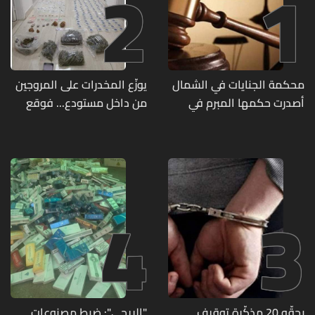
2
1
محكمة الجنايات في الشمال
يوزّع المخدرات على المروجين
أصدرت حكمها المبرم في
من داخل مستودع... فوقع
جريمة قتل الشابة ريا فرنسوا
في قبضة مفرزة استقصاء
الشدياق في مزيارة
جبل لبنان
4
3
بحقّه 20 مذكّرة توقيف...
"الريجي": ضبط مصنوعات