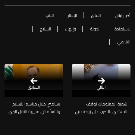
اتفاق
الإطار
الباب
أخبار لبنان
لاستعادة
الدولة
وإنهاء
السلاح
الشرعي
التالي
السابق
شعبة المعلومات توقف
رسامني خلال مراسم التسليم
المعتدي بالضرب على زوجته في
والتسلّم في مديرية النقل البري
شتورا
والبحري: الإصلاح يبدأ من الإدارة
واستمرارية المؤسسات أساس
الدولة