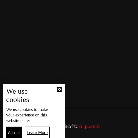
We use
cookies
We use
cookies
to make
your experience on this
website better.
Accept
Learn More