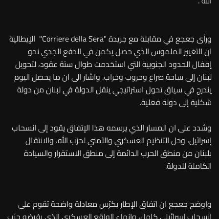
الله".
ورأى جعجع في مقابلة مع جريدة "Corriere della Sera" الإيطالية
ان التغيير الملموس الذي حصل يكمن في الدفع الجدي نحو
إقفال الحدود الجنوبية التي استخدمت طوال ستة عقود، لتحويل
لبنان إلى ساحة صراع وحروب وخراب. واشار الى ان ما يحصل اليوم
يندرج في سياق تحول استراتيجي ينقل الدولة في لبنان من دولة
شكلية إلى دولة فعلية.
وشدد على ان المسار الذي يرسمه هذا الإتفاق يقود إلى انسحاب
إسرائيل، وحل التنظيم العسكري والأمني لحزب الله، والانتقال
بلبنان من منطق الحرب الدائمة إلى منطق الاستقرار والسيادة
الكاملة للدولة.
واوضح جعجع ان اتفاق الإطار يكرّس معادلة واضحة تقوم على
انسحاب إسرائيلي كامل، وإنهاء الواقع العسكري الذي يفرضه حزب