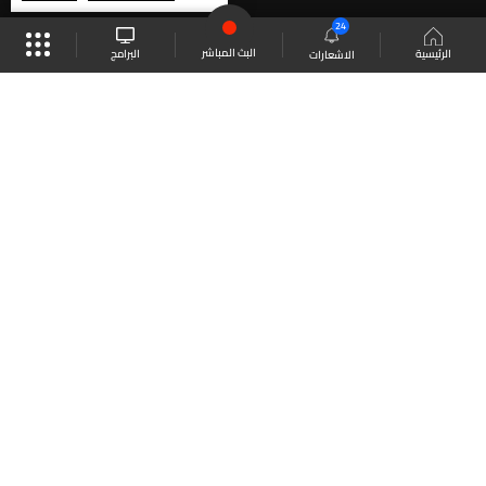
24
البث المباشر
البرامج
الرئيسية
الاشعارات
موقع البرامج
الجدول
البث المباشر
العودة للأعلى
انضم الى ملايين المتابعين
LBCI Lebanon
LBCI News