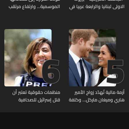
الاولى لبنانيا والرابعة عربيا في
الموسمية... وارتفاع مرتقب
تصنيف UNIRANKS للعام
مطلع الأسبوع المقبل
2027
6
5
أزمة مالية تُهدّد زواج الأمير
منظمات حقوقية تعتبر أن
هاري وميغان ماركل... وكلفة
قتل إسرائيل للصحافية
الطلاق تحول دونه
اللبنانية آمال خليل يرقى الى
"جريمة حرب"