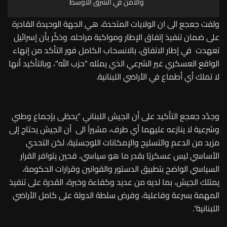
والأمن في الشرق الأوسط
ولفت جعجع الى ان الولايات المتحدة، هي الجهة الوحيدة القادرة
على ضمان تنفيذ إتفاق الإطار ومواكبة مراحله. وذكّر بأن إسرائيل
تعهدت في إطار الاتفاق، بالانسحاب الكامل فور التأكد من إنهاء
الواقع العسكري غير الشرعي الذي يمثله "حزب الله"، وبالتأكيد أنها
لا تملك أي أطماع في الأراضي اللبنانية.
وجدّد جعجع التأكيد على أن الجيش اللبناني "يحظى بإجماع وطني
وشرعية لا ينازعه عليهما أي طرف، مشيراً الى أن الجيش يحتاج إلى
مزيد من الدعم والتسليح والإمكانات اللوجستية، لكن التحدي
الأساسي ليس عسكريًا بقدر ما هو سياسي، فحين يتوافر القرار
السياسي الواضح بتطبيق الدستور والقوانين وقرارات الحكومة،
يمتلك الجيش، بما لديه من عديد وكفاءة وخبرة، القدرة على تنفيذ
المهمة بسرعة وفاعلية، وفرض سلطة الدولة على كامل الأراضي
اللبنانية".