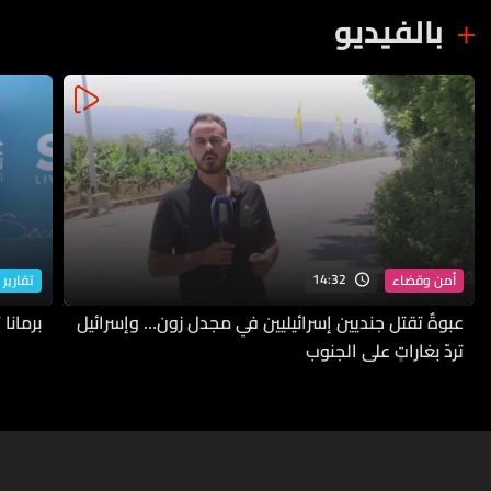
بالفيديو
14:32
أمن وقضاء
تقارير 
عبوةٌ تقتل جنديين إسرائيليين في مجدل زون… وإسرائيل
برمانا
تردّ بغاراتٍ على الجنوب