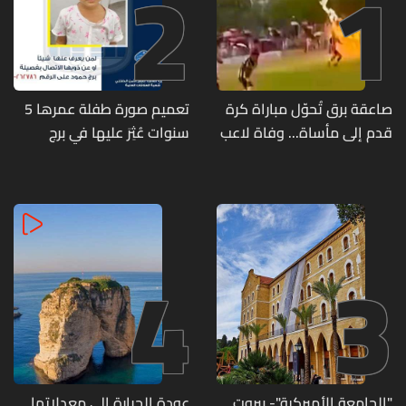
2
1
صاعقة برق تُحوّل مباراة كرة
تعميم صورة طفلة عمرها 5
قدم إلى مأساة... وفاة لاعب
سنوات عُثِرَ عليها في برج
وإصابة 12 آخرين
حمود
4
3
"الجامعة الأميركية"- بيروت
عودة الحرارة إلى معدلاتها