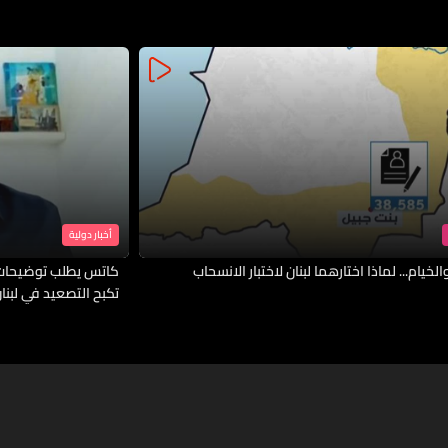
أخبار دولية
لخيام... لماذا اختارهما لبنان لاختبار الانسحاب
كاتس يطلب توضيحات 
تكبح التصعيد في لبنا