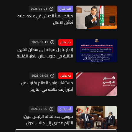
2026-08-01
أخبار لبنان
مرقص هنأ الجيش في عيده: عليه
تُعَلّق الآمال
2026-03-11
خبر عاجل
إنذار عاجل موجّه إلى سكان القرى
التالية في جنوب لبنان: ياطر، القليلة
(قضاء صور)، كفرا (قضاء بنت
جبيل)، جبال البطم، مجدل زون
والحنية (قضاء صور)
2026-05-03
خبر عاجل
مستشار بوتين: العالم يقترب من
أكبر أزمة طاقة في التاريخ
2026-02-06
أخبار لبنان
موسى بعد لقائه الرئيس عون:
التزام مصري إلى جانب الدول
الخمس بانجاح مؤتمر دعم الجيش