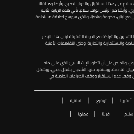
سلام على هذا الاستقبال والحوار الصريح، وأيضا بعد لقائنا
 وأيضًا مع الرئيس نواف سلام. تأتي هذه الزيارة الثانية
ن مع لبنان، حكومةً وشعبًا، والذي سيرسخ لعلاقة مستدامة
ا للتعاون والشراكة مع الدولة الشقيقة لبنان. هذا الإطار
دية والاستثمارية والتجارية، وحتى التفاهمات الأمنية
ون، والحرص على أن نتجاوز الإرث السيئ الذي عانى منه
لأجيال القادمة، ويستفيد منها الشعبان بشكل صحي، وبشكل
على وقف عدم الاستقرار ووقف الصراعات الحاصلة في
أعقبها
توقيع
اتفاقية
سلام:
قريبًا
عملها