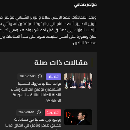
مؤتمر صحافي
وبعد المحادثات، عقد الرئيس سلام والوزير الشيباني مؤتمرًا ص
الوزير الصديق أسعد الشيباني والإخوة المرافقين له. وتأتي هذ
الزملاء الوزراء، إلى دمشق قبل نحو شهر ونصف. وهي تدل على
لبنان وسوريا على أسس سليمة، تقوم على مبدأ العلاقات بين ا
مصلحة البلدين.
مقالات ذات صلة
2026-07-03
أخبار لبنان
نواف سلام: مبروك لشعبينا
الشقيقين توقيع اتفاقية إنشاء
اللجنة العليا اللبنانية – السورية
المشتركة
2026-08-04
أخبار دولية
روبيو: نرى تقدما في محادثات
مضيق هرمز ونأمل في اتفاق قريبا