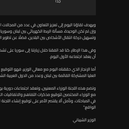
جدا
ويهدف لقاؤنا اليوم إلى تعزيز التعاون في عدد من المجالات ال
وإن لم تكن الوحيدة، مسألة الربط الكهربائي بين لبنان وسوريا
وتسهيل حركة انتقال الأشخاص بين البلدين، فضلًا عن تطوير ال
وفي هذا الإطار، كنا قد اتفقنا خلال زيارتنا إلى سوريا على 
أن يعقد اجتماعه الأول اليوم.
أما الإنجاز الذي حققناه اليوم مع معالي الوزير، فهو التوقيع ع
العليا المشتركة القائمة بين لبنان وعدد من الدول العربية الش
وتضم هذه اللجنة الوزراء المعنيين، وتعقد اجتماعات دورية بهدف
مع الوزراء المختصين لتوقيع مذكرات التفاهم والاتفاقيات ال
في المباحثات. ونأمل ألا يقتصر الأمر على توقيع إنشاء اللجنة ا
الواقع."
الوزير الشيباني