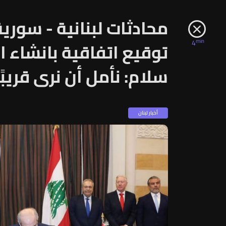
محادثات لبنانية - سورية
min
4
توقيع اتفاقية بانشاء ا
سلام: نأمل أن نرى قريبًا
أخبار لبنان