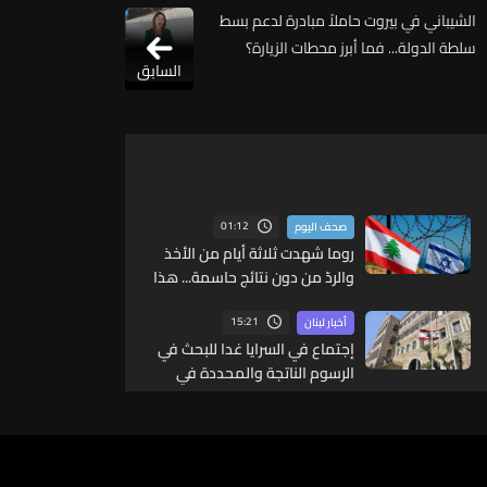
الشيباني في بيروت حاملاً مبادرة لدعم بسط
سلطة الدولة... فما أبرز محطات الزيارة؟
السابق
01:12
صحف اليوم
روما شهدت ثلاثة أيام من الأخذ
والردّ من دون نتائج حاسمة... هذا
ما قالته مصادر لـ"الجمهورية"
15:21
أخبار لبنان
إجتماع في السرايا غدا للبحث في
الرسوم الناتجة والمحددة في
المرسوم 3214