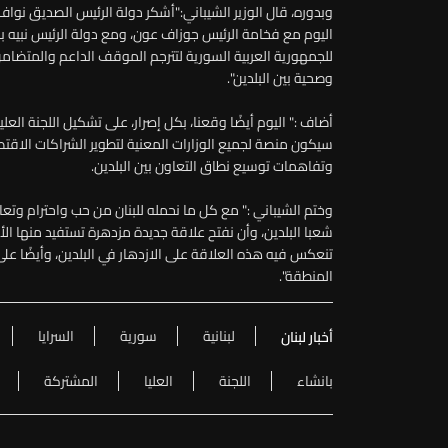
وبدوره، قال الوزير الشيباني:"أشكر دولة الرئيس الصديق نواف 
اليوم مع فخامة الرئيس جوزاف عون، ومع دولة الرئيس نبيه بري،
للجمهورية العربية السورية لتترجم الموقف الداعم والمتضام
وصحية بين البلدين".
أضاف :" اليوم أيضًا وقعنا، بكل إصرار، على تشكيل اللجنة العلي
سيكون منصة لجميع الوزارات المعنية لتطوير الشراكات الاقتصا
وتفاهمات توسيع نطاق التعاون بين البلدين.
وختم الشيباني :" مع كل ما نحمله للبنان من حب واحترام وتعا
شعبا البلدين، وأن نفتح علاقة جديدة مزدهرة تستفيد منها ا
تنعكس فيه هذه العلاقة على الازدهار في البلدين، وأيضًا 
المنطقة".
لبنانية
سورية
السرايا
أخبار لبنان
بانشاء
اللجنة
العليا
المشتركة