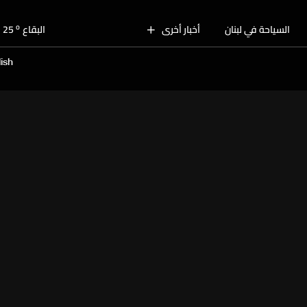
o
بيروت
29
o
السياحة في لبنان
أخبار أخرى
البقاع
25
o
الجنوب
27
ish
o
الشمال
28
o
جبل لبنان
25
o
كسروان
28
o
متن
28
o
بيروت
29