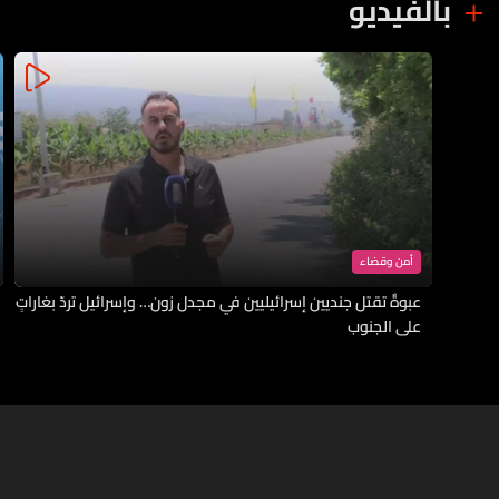
بالفيديو
أمن وقضاء
عبوةٌ تقتل جنديين إسرائيليين في مجدل زون… وإسرائيل تردّ بغاراتٍ
على الجنوب