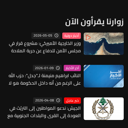
زوارنا يقرأون الآن
2026-05-05
أخبار دولية
وزير الخارجية الأميركيّ: مشروع قرار في
مجلس الأمن للدفاع عن حرية الملاحة
في هرمز
2026-01-09
آخر الأخبار
النائب ابراهيم منيمنة لـ"جدل": حزب الله
على الرغم من أنه داخل الحكومة هو لا
يُقرّ بقراراتها
2026-04-08
خبر عاجل
الجيش: ندعو المواطنين إلى التريّث في
العودة إلى القرى والبلدات الجنوبية مع
استمرار الاعتداءات الإسرائيلية