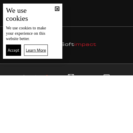
We use
cookies
We use
cookies
to make
your experience on this
website better.
Accept
Learn More
22
البث المباشر
البرامج
الرئيسية
موقع البرامج
الجدول
البث المباشر
العودة للأعلى
انضم الى ملايين المتابعين