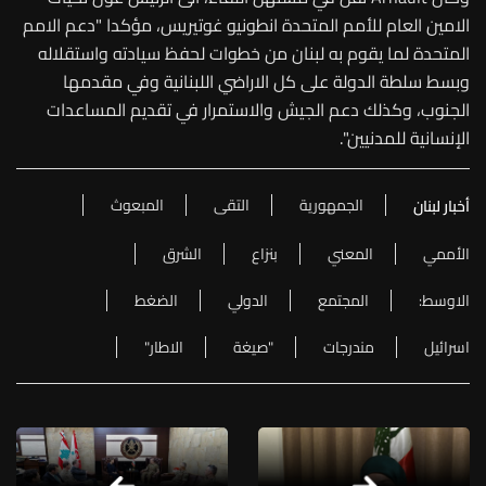
الامين العام للأمم المتحدة انطونيو غوتيريس، مؤكدا "دعم الامم
المتحدة لما يقوم به لبنان من خطوات لحفظ سيادته واستقلاله
وبسط سلطة الدولة على كل الاراضي اللبنانية وفي مقدمها
الجنوب، وكذلك دعم الجيش والاستمرار في تقديم المساعدات
الإنسانية للمدنيين".
الجمهورية
التقى
المبعوث
أخبار لبنان
الأممي
المعني
بنزاع
الشرق
الاوسط:
المجتمع
الدولي
الضغط
اسرائيل
مندرجات
"صيغة
الاطار"