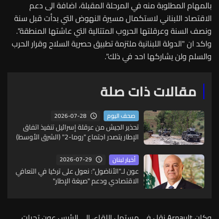
بالمهام المطلوبة منه في المرحلة المقبلة، اضافة الى دعم
الاقتصاد اللبناني لاستكمال مسيرة النهوض التي بدأت قبل سنة
ونصف السنة وعرقلتها الحروب المتتالية التي عاشتها المنطقة".
واكد ان "الدولة اللبنانية ملتزمة تطبيق حصرية السلاح وقرار الحرب
والسلم ولن يشاركها احد في ذلك".
مقالات ذات صلة
2026-07-28
صحف اليوم
تحذير الجيش من عرقلة إسرائيل تنفيذ اتفاق
الإطار يتصدر اجتماع "روما-2" (الشرق الأوسط)
2026-07-29
أخبار لبنان
عون لـ"الأناضول": نعول على تركيا في التعافي
الاقتصادي ودعم "صيغة الإطار"
وكان Arnault نقل في مستهل اللقاء، الى الرئيس عون تحيات