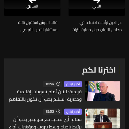
التالي
السابق
عز الدين ترأست اجتماعا في
قائد الجيش استقبل نائبة
مجلس النواب حول حماية التراث
مستشار الأمن القومي
الثقافي وتوصيات لتعزيز الحماية
البريطاني والسفير الباكستاني
ومساءلة المعتدين
اخترنا لكم
16:54
أخبار لبنان
فرنجية: لبنان أمام تسويات إقليمية
وحصرية السلاح يجب أن تكون بالتفاهم
والحوار
15:53
أخبار لبنان
سلام: أي تمديد مع سوليدير يجب أن
يرتبط بإحياء وسط بيروت ومؤشرات أداء