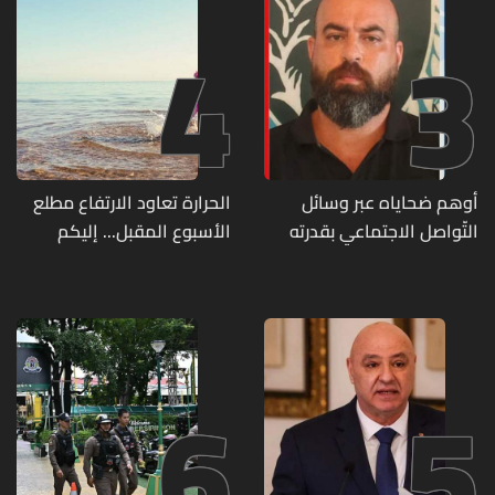
4
3
أوهم ضحاياه عبر وسائل
الحرارة تعاود الارتفاع مطلع
التّواصل الاجتماعي بقدرته
الأسبوع المقبل... إليكم
على تسليمهم مطابخ
تفاصيل الطقس
و"أعمال نجارة"... هل من
وقع ضحيّة أعماله؟
6
5