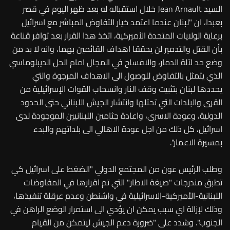
السيد Jean Arnault خلال استقباله له بعد ظهر اليوم في قصر
بعبدا، ان "لبنان عندما اعتمد خيار التفاوض المباشر مع اسرائيل
برعاية الولايات المتحدة الأميركية، اتخذ هذا القرار بعد توافر قناعة
بأن القتل والتدمير لن يحققا اهداف القائمين بهما، وانه لا بد من
وضع حد لآلة الدمار، والافساح في المجال امام الحل الديبلوماسي
الذي يتمثل بالتفاوض للوصول الى الاهداف المرجوة والتي
يحددها لبنان بتثبيت وقف النار وانسحاب القوات الإسرائيلية من
القرى والبلدات التي تحتلها وانتشار الجيش اللبناني حتى الحدود
الدولية، وعودة الاسرى، واعادة جثامين اللبنانيين الموجودة لدى
اسرائيل، كل ذلك من اجل عودة الاهالي الى بلداتهم والبدء
بمسيرة الاعمار".
وطلب الرئيس عون من المجتمع الدولي "الضغط على اسرائيل كي
تطبق مندرجات "صيغة الاطار" التي تم اقرارها في المفاوضات
اللبنانية-الأميركية-الاسرائيلية في واشنطن وعدم عرقلة تنفيذها،
وذلك لإزالة اي سبب يمكن ان يؤدي الى استمرار الوضع الراهن في
الجنوب". وشدد على "ضرورة دعم الجيش ليتمكن من القيام