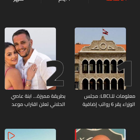
2
1
معلومات للـLBCI: مجلس
بطريقة مميزة… ابنة عاصي
الوزراء يقر 6 رواتب إضافية
الحلاني تعلن اقتراب موعد
لموظفي القطاع العام
زفافها
وصرف الفروقات بأثر رجعي
منذ آذار