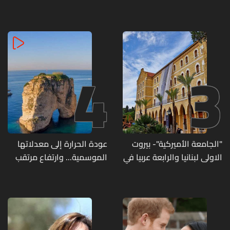
وإصابة 12 آخرين
حمود
4
3
"الجامعة الأميركية"- بيروت
عودة الحرارة إلى معدلاتها
الاولى لبنانيا والرابعة عربيا في
الموسمية... وارتفاع مرتقب
تصنيف UNIRANKS للعام
مطلع الأسبوع المقبل
2027