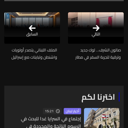
التالي
السابق
صالون الشرف… لوك جديد
الملف اللبناني يتصدر أولويات
وترقية لتجربة السفر في مطار
واشنطن وتباينات مع إسرائيل
بيروت
حول التنفيذ
اخترنا لكم
15:21
أخبار لبنان
إجتماع في السرايا غدا للبحث في
الرسوم الناتجة والمحددة في