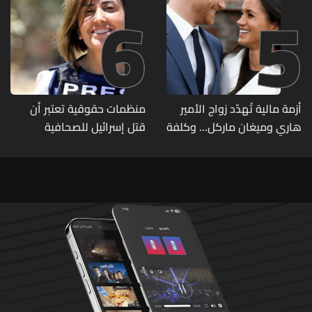
6
5
أزمة مالية تُهدّد زواج الأمير
منظمات حقوقية تعتبر أن
هاري وميغان ماركل... وكلفة
قتل إسرائيل للصحافية
الطلاق تحول دونه
اللبنانية آمال خليل يرقى الى
"جريمة حرب"