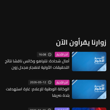
زوارنا يقرأون الآن
16:08
آخر الأخبار
آمال شحادة: نتنياهو وكاتس ناقشا نتائج
التحقيقات الأولية لانفجار مجدل زون
الذي قُتل فيه جنديان وأُصيب أربعة آخرون
بجروح خطيرة والتي رجحت أن يكون
2026-05-12
آخر الأخبار
الإنفجار ناجماً عن مواد متفجرة إسرائيلية
الوكالة الوطنية للإعلام: غارة استهدفت
لا عن عبوة ناسفة زرعها حزب الله
بلدة صريفا