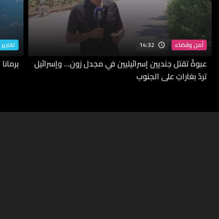
14:32
أمن وقضاء
تقارير 
عبوةٌ تقتل جنديين إسرائيليين في مجدل زون… وإسرائيل
برمانا
تردّ بغاراتٍ على الجنوب