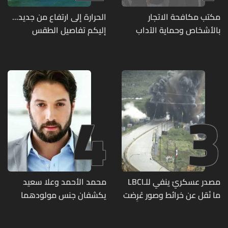
مكتب مكافحة الاتجار
الحرارة إلى ارتفاع من جديد...
بالأشخاص وحماية الآداب
إليكم تفاصيل الطقس
يفكّك شبكتين منظّمتين
للدعارة في الحمرا ويوقف
متورطين
4
3
مصدر عسكريّ ينفي للـLBCI
محمد الأحمد وعلا سعيد
ما نُقل عن خرائط وصور عُرِضت
يكشفان جنس مولودهما
أمام الوفد اللبنانيّ تُبيّن
الأول (صورة)
مواقع مراكز قيادية ومنشآت