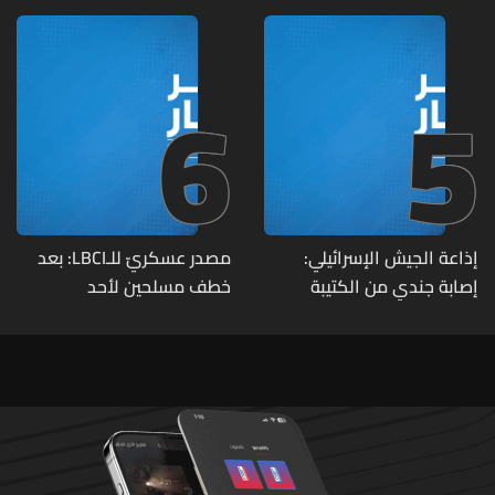
تحت الأرض
6
5
إذاعة الجيش الإسرائيلي:
مصدر عسكريّ للـLBCI: بعد
إصابة جندي من الكتيبة
خطف مسلحين لأحد
الهندسية 607 بنيران قواتنا
العسكريين على طريق يونين -
في بلدة الطيري جنوبي لبنان
شعث (بعلبك) على أثر خلاف
شخصيّ باشر الجيش
بملاحقتهم ونفّذ عمليات
دهم لتوقيفهم فأُفرج عن
العسكريّ المخطوف
والوحدات المختصة تعمل