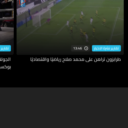
13:46
تقارير نشرة الاخبار
تقارير 
طرابزون تراهن على محمد صلاح رياضيًا واقتصاديًا
بوكسي