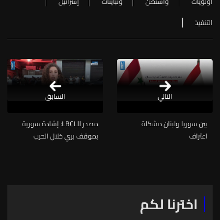
أولويات
واشنطن
وتباينات
إسرائيل
التنفيذ
التالي
السابق
بين سوريا ولبنان مشكلة
مصدر للـLBCI: إشادة سورية
اعتراف
بموقف بري خلال الحرب
السورية وانفتاح على جميع
المكونات اللبنانية
اخترنا لكم