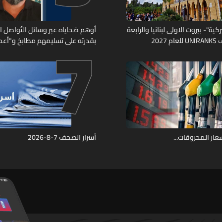
7
كية"- بيروت الاولى لبنانيا والرابعة
أوهم ضحاياه عبر وسائل التّواصل 
2027
بقدرته على تسليمهم مطابخ و"أعمال
هل من وقع ضحيّة أعماله؟
ار المحروقات...
أسرار الصحف 7-8-2026