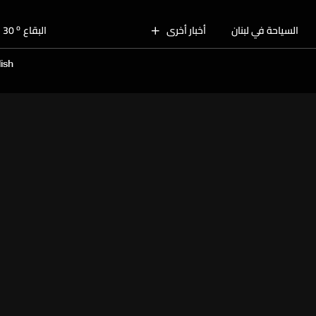
o
بيروت
30
o
السياحة في لبنان
أخبار أخرى
البقاع
30
o
الجنوب
28
ish
o
الشمال
29
o
جبل لبنان
27
o
كسروان
28
o
متن
28
o
بيروت
30