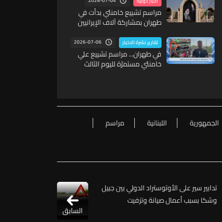
2026-07-04
أخبار دولية
مراسم تشييع خامنئي بدأت في
طهران بمشاركة آلاف الإيرانيين
2026-07-06
تقارير نشرة الاخبار
في طهران... مراسم تشييع علي
خامنئي مستمرّة لليوم الثالث
الجمهورية
اللبنانية
مراسم
تدابير سير على الأوتوستراد الدولي بين جبيل
وشكا بسبب أعمال صيانة وتزفيت
السابق