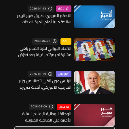
2026-01-13
آخر الأخبار
التحكم المروري: طريق ضهر البيدر
سالكة حاليا أمام المركبات ذات
الدفع الرباعي فقط
2026-04-29
رياضة
الاتحاد الإيراني لكرة القدم يلغي
مشاركته بمؤتمر فيفا بعد تعرّض
وفده لـ"إهانة" في مطار تورونتو
2026-05-29
أخبار لبنان
الرئيس عون تلقى اتصالا من وزير
الخارجية الاميركي: أكدت ضرورة
بذل كل الجهود الممكنة من أجل
التوصل إلى وقف لإطلاق النار
2026-03-09
خبر عاجل
الوكالة الوطنية للإعلام: الغارة
الأخيرة على الضاحية الجنوبية
استهدفت مبنى القرض الحسن في