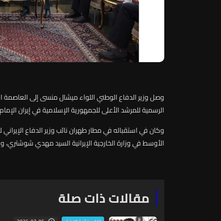
وصل
وزير
الدفاع
الوطني
اللواء
ميشال
منسى
إلى
العاصمة
ال
الرسمية
للمرشد
الأعلى
للجمهورية
الإسلامية
في
إيران
الإمام
وكان
في
استقباله
في
مطار
طهران
نائب
وزير
الدفاع
الإيراني
ل
الأوسط
في
وزارة
الخارجية
الإيرانية
السيد
مهدي
شوشتري،
وس
مقالات ذات صلة