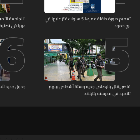
6
5
تعميم صورة طفلة عمرها 5 سنوات عُثِرَ عليها في
"الجامعة الأمير
برج حمود
عربيا في تصنيف UNIRANKS للعام 
قاصر يقتل بالرصاص جديه وستة أشخاص بينهم
جدول جديد لأسع
تلاميذ في مدرسته بتايلاند