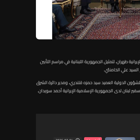
إيرانية
طهران،
لتمثيل
الجمهورية
اللبنانية
في
مراسم
التأبين
السيد
علي
الخامنئي
.
لشؤون
الدولية
العميد
سيد
حمزه
قلندري،
ومدير
دائرة
الشرق
فير
لبنان
لدى
الجمهورية
الإسلامية
الإيرانية
أحمد
سويدان
.