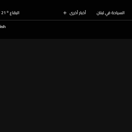
o
بيروت
28
o
السياحة في لبنان
أخبار أخرى
البقاع
21
o
الجنوب
25
ish
o
الشمال
26
o
جبل لبنان
24
o
كسروان
27
o
متن
27
o
بيروت
28