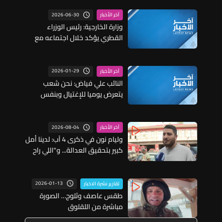
2026-06-30
آخر الأخبار
وزارة الخارجية: رئيس الوزراء
القطري يؤكد خلال اجتماعه مع
ويتكوف وكوشنر استمرار جهود
الوساطة القطرية ودعمها لجميع
مسارات المحادثات المنبثقة عن
2026-01-29
آخر الأخبار
مذكرة التفاهم
النائب علي فياض: نحن شعب
يتعرض يوميا للإغتيال وبنفس
الوقت هناك من ينقض علينا على
المستوى الداخلي ووزير العدل
ووزير الخارجية وحاكم المصرف
2026-08-04
آخر الأخبار
المركزي يمارسون خنقا على بيئتنا
وليام نون في ذكرى 4 آب: لدينا أمل
كبير بتحقيق العدالة... و"اللي راح
مش ممكن يرجع" وأولادي جو
وسحر يحملان الاسم ولكنهما ليسا
بديلا
2026-01-13
تقارير نشرة الاخبار
طقس عاصف وثلوج… الصورة
مباشرة من اللقلوق