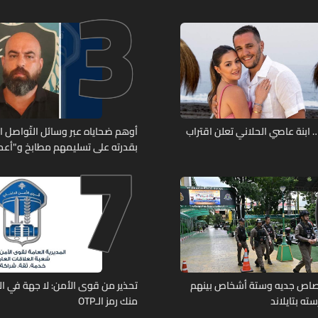
3
7
ابنة عاصي الحلاني تعلن اقتراب
أوهم ضحاياه عبر وسائل التّواصل 
بقدرته على تسليمهم مطابخ و"أعمال
هل من وقع ضحيّة أعماله؟
رصاص جديه وستة أشخاص بينهم
تحذير من قوى الأمن: لا جهة في ال
ته بتايلاند
منك رمز الـOTP