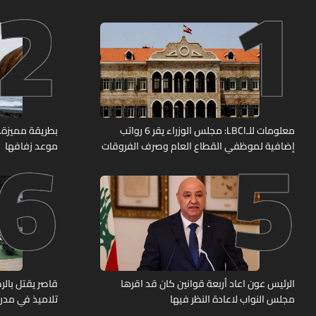
2
1
6
5
معلومات للـLBCI: مجلس الوزراء يقر 6 رواتب
بطريقة مميزة… 
إضافية لموظفي القطاع العام وصرف الفروقات
موعد زفافها
بأثر رجعي منذ آذار
الرئيس عون اعاد أربعة قوانين كان قد اقرها
قاصر يقتل بال
مجلس النواب لاعادة النظر فيها
تلاميذ في مدرس