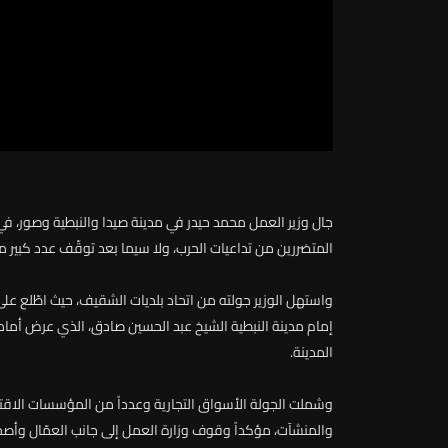
جال
وزير
العمل
محمد
حيدر
في
مدينة
صيدا
والنبطية
وصور،
في
المتضررين
من
تداعيات
الحرب،
ولا
سيما
بعد
توقّف
عدد
كبير
م
واستهل
الوزير
جولته
من
اتحاد
بلديات
الشقيف،
حيث
اطّلع
على
إمام
مدينة
النبطية
الشيخ
عبد
الحسين
صادق،
الذي
عرض
أمام
المدينة
.
وشملت
الجولة
الأسواق
التجارية
وعدداً
من
المؤسسات
الاقت
والمنشآت،
مؤكداً
وقوف
وزارة
العمل
إلى
جانب
العمّال
وأصح