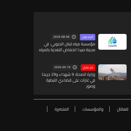
2026-08-06
أخبار لبنان
مؤسسة مياه لبنان الجنوبي: في
مدينة صيدا انخفاض التغذية بالمياه
2026-05-19
خبر عاجل
وزارة الصحة: 9 شهداء و29 جريحا
في غارات على قضاءي النبطية
وصور
للعمّال
والمؤسسات
المتضررة