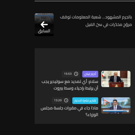
بالجرم المشهود… شعبة المعلومات توقف
مروّج مخدّرات في سنّ الفيل
السابق
15:53
أخبار لبنان
سلام: أي تمديد مع سوليدير يجب
أن يرتبط بإحياء وسط بيروت
ومؤشرات أداء واضحة
13:20
تقارير نشرة الاخبار
ماذا جاء في مقررات جلسة مجلس
الوزراء؟