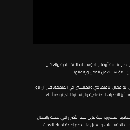
إطار
متابعة
أوضاع
المؤسسات
الاقتصادية
والعمّال
ن
المؤسسات
عن
العمل
وإقفالها
.
الواقعين
الاقتصادي
والمعيشي
في
المنطقة،
قبل
أن
يزور
ه
أبرز
التحديات
الاجتماعية
والإنسانية
التي
تواجه
أبناء
صادية
المتضررة،
حيث
عاين
حجم
الأضرار
التي
لحقت
بالمحال
اب
المؤسسات،
والعمل
على
دعم
إعادة
تحريك
العجلة