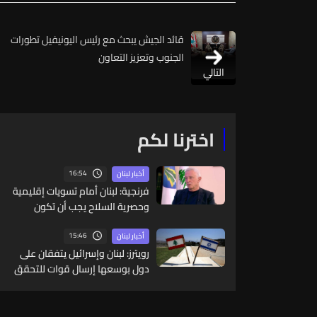
قائد الجيش يبحث مع رئيس اليونيفيل تطورات
الجنوب وتعزيز التعاون
التالي
اخترنا لكم
16:54
أخبار لبنان
فرنجية: لبنان أمام تسويات إقليمية
وحصرية السلاح يجب أن تكون
بالتفاهم والحوار
15:46
أخبار لبنان
رويترز: لبنان وإسرائيل يتفقان على
دول بوسعها إرسال قوات للتحقق
من نزع سلاح حزب الله