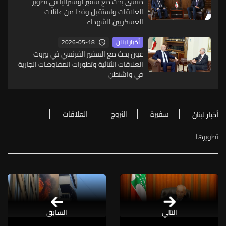
منسى بحث مع سفير أوستراليا في تطوير
العلاقات واستقبل وفدا من عائلات
العسكريين الشهداء
2026-05-18
أخبار لبنان
عون بحث مع السفير الفرنسي في بيروت
العلاقات الثنائية وتطورات المفاوضات الجارية
في واشنطن
سفيرة
النروج
العلاقات
أخبار لبنان
تطويرها
التالي
السابق