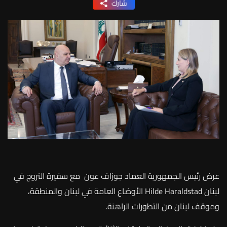
شارك
عرض
رئيس
الجمهورية
العماد
جوزاف
عون
مع
سفيرة
النروج
في
لبنان
Hilde Haraldstad
الأوضاع
العامة
في
لبنان
والمنطقة،
وموقف
لبنان
من
التطورات
الراهنة
.