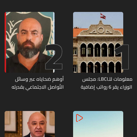
2
1
معلومات للـLBCI: مجلس
أوهم ضحاياه عبر وسائل
الوزراء يقر 6 رواتب إضافية
التّواصل الاجتماعي بقدرته
لموظفي القطاع العام
على تسليمهم مطابخ
وصرف الفروقات بأثر رجعي
و"أعمال نجارة"... هل من
منذ آذار
وقع ضحيّة أعماله؟