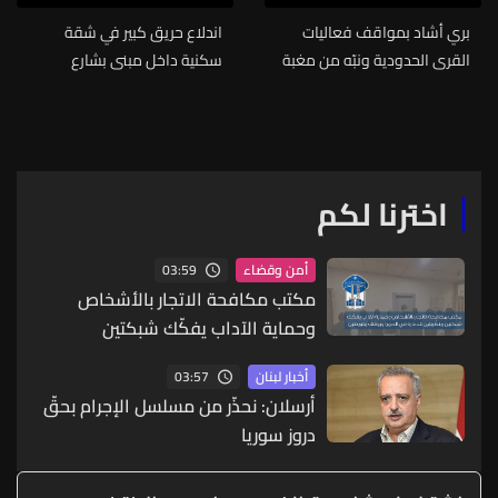
بري أشاد بمواقف فعاليات
اندلاع حريق كبير في شقة
القرى الحدودية ونبّه من مغبة
سكنية داخل مبنى بشارع
الوقوع في الأكاذيب الإسرائيلية
السارولا في الحمرا
اخترنا لكم
03:59
أمن وقضاء
مكتب مكافحة الاتجار بالأشخاص
وحماية الآداب يفكّك شبكتين
منظّمتين للدعارة في الحمرا ويوقف
03:57
أخبار لبنان
متورطين
أرسلان: نحذّر من مسلسل الإجرام بحقّ
دروز سوريا