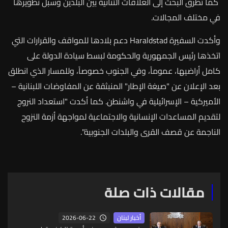
كما
تطرق
البحث
إلى
العلاقات
الثنائية
بين
البلدين
وسبل
تطويرها
في
مختلف
المجالات
.
وأكدت
السفيرة
Haraldstad
دعم
بلادها
للمواقف
والقرارات
التي
اتخذها
رئيس
الجمهورية
والحكومة
لبسط
سيادة
الدولة
على
كامل
أراضيها،
عموماً،
وفي
الجنوب
خصوصاً،
وللمسار
الذي
انطلق
بعد
الإعلان
عن
"
صيغة
الإطار
"
المنبثقة
عن
المفاوضات
اللبنانية
–
الأميركية
–
الإسرائيلية
في
واشنطن
.
كما
أكدت
"
استعداد
النروج
لتقديم
المساعدات
الإنسانية
والاجتماعية
لمواجهة
أزمة
النزوح
الناجمة
عن
قصف
القرى
والبلدات
الجنوبية
".
مقالات ذات صلة
2026-06-22
أخبار لبنان