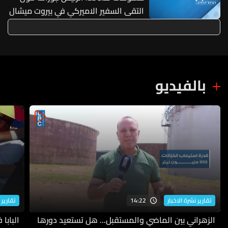
التقى السفير الاميركي في بيروت ميشال
عيسى صباح اليوم
بالفيديو
14:22
تقارير نشرة الاخبار
تقارير 
الزهراني بين الماضي والمستقبل... هل تستعيد دورها
البابا