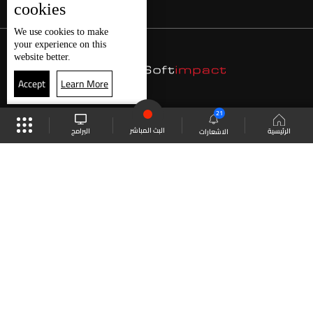
cookies
We use
cookies
to make
your experience on this
website better.
Accept
Learn More
21
البث المباشر
البرامج
الرئيسية
الاشعارات
موقع البرامج
الجدول
البث المباشر
العودة للأعلى
انضم الى ملايين المتابعين
LBCI Lebanon