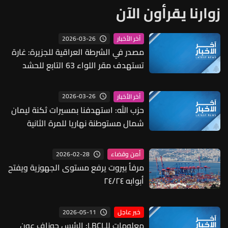
زوارنا يقرأون الآن
2026-03-26
آخر الأخبار
مصدر في الشرطة العراقية للجزيرة: غارة
تستهدف مقر اللواء 63 التابع للحشد
الشعبي في مدينة أمرلي بمحافظة صلاح
الدين
2026-03-26
آخر الأخبار
حزب الله: استهدفنا بمسيرات ثكنة ليمان
شمال مستوطنة نهاريا للمرة الثانية
2026-02-28
أمن وقضاء
مرفأ بيروت يرفع مستوى الجهوزية ويفتح
أبوابه ٢٤/٢٤
2026-05-11
خبر عاجل
معلومات للـLBCI: الرئيس جوزاف عون