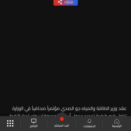
شارك
عقد وزير الطاقة والمياه جو الصدي مؤتمراً صحافياً في الوزارة
تناول فيه كيفية تحديد جدول أسعار المحروقات واستجرار النفط
من العراق والكهرباء من سوريا.
البث المباشر
البرامج
الرئيسية
الاشعارات