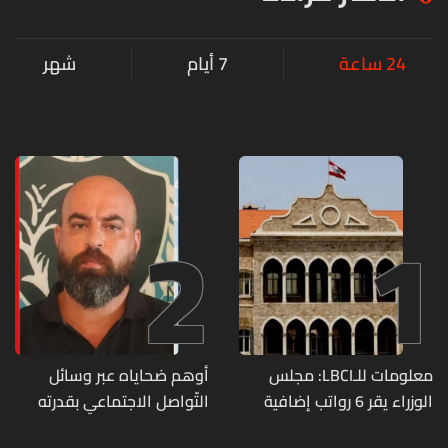
24 ساعة
7 أيام
شهر
2
1
معلومات للـLBCI: مجلس
أوهم ضحاياه عبر وسائل
الوزراء يقر 6 رواتب إضافية
التّواصل الاجتماعي بقدرته
لموظفي القطاع العام
على تسليمهم مطابخ