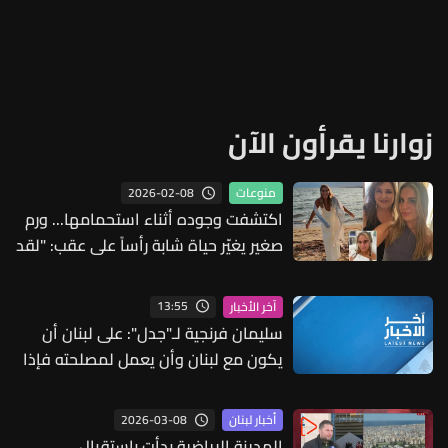
زوارنا يقرأون الآن
2026-02-08
منوعات
اكتشفت وجوده أثناء استحمامها... ورم
صغير يغيّر حياة شابة رأساً على عقب: "لقد
فقدتُ هويتي"
13:55
آخر الأخبار
سليمان فرنجية لـ"جدل": على لبنان أن
يكون مع لبنان وأن يعمل لمصلحته فإذا
كانت إيران تطالب بشيء يفيد لبنان فعلى
المفاوض اللبناني الاستفادة منه وكذلك
2026-03-08
أخبار لبنان
إذا كانت أميركا تطالب بشيء يفيد لبنان
المدينة الرياضية بدأت بإستقبال