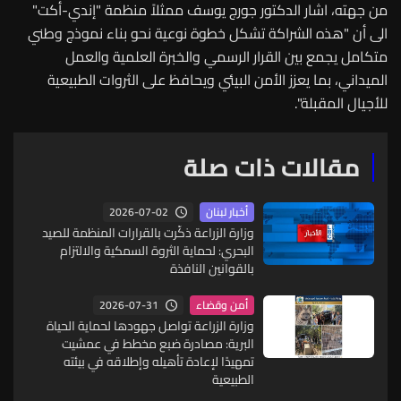
من جهته، اشار الدكتور جورج يوسف ممثلاً منظمة "إندي-أكت"
الى أن "هذه الشراكة تشكل خطوة نوعية نحو بناء نموذج وطني
متكامل يجمع بين القرار الرسمي والخبرة العلمية والعمل
الميداني، بما يعزز الأمن البيئي ويحافظ على الثروات الطبيعية
للأجيال المقبلة".
مقالات ذات صلة
2026-07-02
أخبار لبنان
وزارة الزراعة ذكّرت بالقرارات المنظمة للصيد
البحري: لحماية الثروة السمكية والالتزام
بالقوانين النافذة
2026-07-31
أمن وقضاء
وزارة الزراعة تواصل جهودها لحماية الحياة
البرية: مصادرة ضبع مخطط في عمشيت
تمهيدًا لإعادة تأهيله وإطلاقه في بيئته
الطبيعية