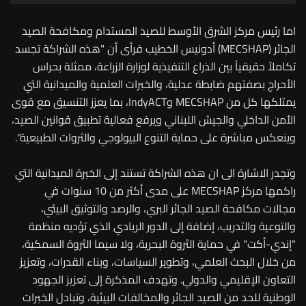
اما رئيس مركز الشرق الأوسط للصيد المستدام ومكافحة الصيد
الجائر (MECSHAP) أدونيس الخطيب فرأى أن "هذه الشراكة تجسد
تكاملاً حقيقياً بين الذراع التنفيذية لوزارة الزراعة، ممثلة بحراس
الأحراج بصفتهم ضابطة عدلية، والخبرات العلمية والميدانية التي
يمتلكها كل من MECSHAP وIndyACT، بما يعزز التنسيق مع قوى
الأمن الداخلي والجيش اللبناني ويرفع فعالية تطبيق قوانين الصيد،
وينعكس مباشرة على حماية التنوع البيولوجي والثروات الطبيعية".
وتجدر الاشارة الى ان هذه الشراكة تستند إلى الخبرة الميدانية التي
راكمها مركز MECSHAP على مدى أكثر من 10 سنوات في
مجالات مكافحة الصيد الجائر البري، والرصد والتوثيق البيئي،
والتوعية والتدريب، إضافة إلى الدور الريادي الذي تؤديه منظمة
"إندي-أكت" في حماية الثروة البحرية، ولا سيما الثروة السمكية،
من خلال البحث العلمي، وتطوير السياسات، وبناء القدرات، وتعزيز
التعاون الإقليمي والدولي. وتهدف المذكرة إلى تعزيز الجهود
الوطنية للحد من الصيد الجائر والمخالفات البيئية، وتبادل الخبرات