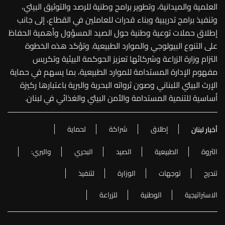
العلمية والميدانية، وتطوير برامج وطنية للرصد والتوثيق البيئي،
وتنفيذ برامج تدريبية وبناء قدرات للعاملين في القطاع، إلى جانب
إطلاق حملات توعية وطنية حول الصيد المسؤول وأهمية الحفاظ
على التنوع البيولوجي والموارد الطبيعية. وتؤكد هذه الخطوة
التزام وزارة الزراعة وشركائها تعزيز الحوكمة البيئية وتكريس
مفهوم الإدارة المستدامة للموارد الطبيعية، بما يسهم في حماية
الإرث البيئي اللبناني وصون ثرواته البحرية والبرية باعتبارها ركيزة
أساسية للتنمية المستدامة والأمن البيئي والغذائي في لبنان.
إطلاق
شراكة
لحماية
أخبار لبنان
الثروة
الطبيعية
الصيد
البحري
والبري:
تندرج
توجهات
الوزارة
لتنفيذ
الاستراتيجية
الوطنية
للزراعة