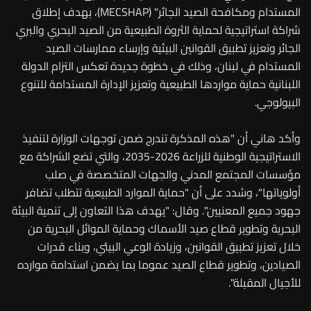
المستدام ومكافحة الصيد الجائر" (MECSHAP)، بهدف إطلاق
شراكة استراتيجية لحماية الثروة الطبيعية من الصيد البحري والبري
الجائر وتعزيز تطبيق القوانين البيئية وإرساء ممارسات الصيد
المستدام في لبنان، وذلك في خطوة جديدة تعكس التزام الدولة
اللبنانية حماية مواردها الطبيعية وتعزيز الإدارة المستدامة للتنوع
البيولوجي.
وأكد هاني أن "هذه المذكرة تندرج ضمن توجهات الوزارة لتنفيذ
الاستراتيجية الوطنية للزراعة 2026-2035، والتي تضع الشراكة مع
مؤسسات المجتمع المدني والجهات المتخصصة في صلب
أولوياتها"، وشدد على أن "حماية الموارد الطبيعية تتطلب تضافر
جهود جميع المعنيين". وقال: "يهدف هذا التعاون إلى تنمية البيئة
البحرية وتطوير قطاع صيد الأسماك وحماية الموائل البحرية من
خلال تعزيز تطبيق القوانين، وزيادة الوعي البيئي، وبناء قدرات
الصيادين، وتطوير قطاع الصيد عموما بما يضمن استدامة موارده
للأجيال المقبلة".