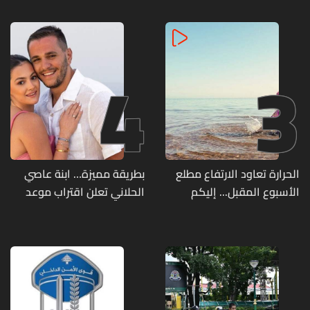
وصرف الفروقات بأثر رجعي
و"أعمال نجارة"... هل من
منذ آذار
وقع ضحيّة أعماله؟
4
3
الحرارة تعاود الارتفاع مطلع
بطريقة مميزة… ابنة عاصي
الأسبوع المقبل... إليكم
الحلاني تعلن اقتراب موعد
تفاصيل الطقس
زفافها