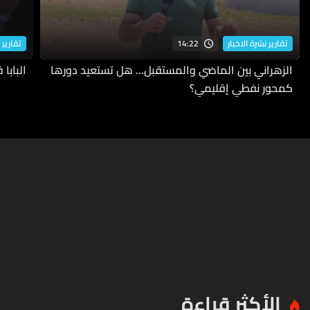
14:22
تقارير نشرة الاخبار
تقارير 
الزهراني بين الماضي والمستقبل... هل تستعيد دورها
البابا
كمحور نفطي إقليمي؟
الأكثر قراءة