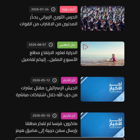
2026-07-24
أخبار دولية
الحرس الثوري الإيراني يحذّر
المدنيين من الاقتراب من القوات
الأميركية في المنطقة
2026-08-07
حال الطقس
الحرارة تعاود الارتفاع مطلع
الأسبوع المقبل... إليكم تفاصيل
الطقس
2026-05-12
آخر الأخبار
الجيش الإسرائيليّ: مقتل عشرات
من حزب الله خلال اشتباكات مباشرة
وغارات جنوب لبنان
2026-05-10
آخر الأخبار
ماكرون: فرنسا لم تفكر مطلقا
بإرسال سفن حربية إلى مضيق هرمز