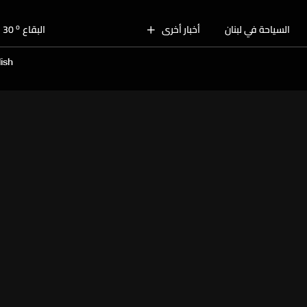
o
بيروت
30
o
السياحة في لبنان
أخبار أخرى
البقاع
30
o
الجنوب
29
ish
o
الشمال
30
o
جبل لبنان
28
o
كسروان
30
o
متن
30
o
بيروت
30