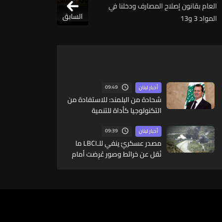
العام بقانون إصلاح المصارف ودخلنا في
السابق
المواد 3 و13
09:49
أخبار لبنان
شحادة من البلمند: للاستفادة من
التكنولوجيا كأداة للتنمية
09:39
أخبار لبنان
مصدر عسكريّ ينفي للـLBCI ما
نُقل عن خرائط وصور عُرِضت أمام
الوفد اللبنانيّ تُبيّن مواقع مراكز
قيادية ومنشآت تحت الأرض