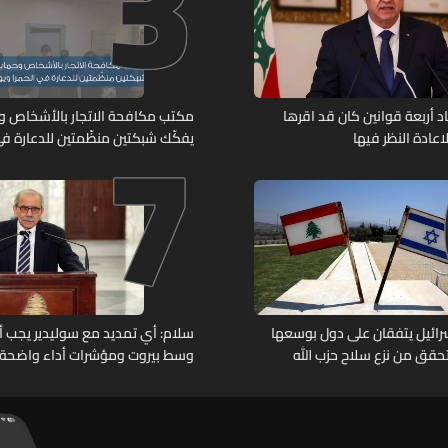
3
7
د أربعة قوانين كان قد اقرها
مكتب مكافحة الاتجار بالأشخاص وح
عادة النظر فيها
يفكّك شبكتين منظّمتين للدعارة في
ويوقف متورطين
وإسرائيل يتفقان على دول بوسعها
سلام: أي تمديد مع سوليدير يجب أن 
حقق من نزع سلاح حزب الله
وسط بيروت ومؤشرات أداء واضحة