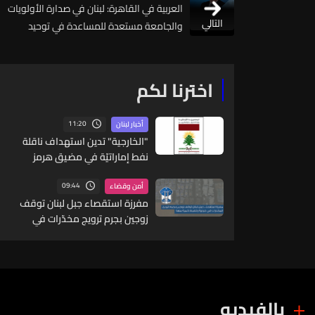
العربية في القاهرة: لبنان في صدارة الأولويات
التالي
والجامعة مستعدة للمساعدة في توحيد
الموقف اللبناني
اخترنا لكم
11:20
أخبار لبنان
"الخارجية" تدين استهداف ناقلة
نفط إماراتيّة في مضيق هرمز
09:44
أمن وقضاء
مفرزة استقصاء جبل لبنان توقف
زوجين بجرم ترويج مخدّرات في
جونية وتضبط كمية منها
بالفيديو