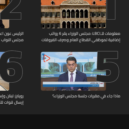
2
1
6
5
معلومات للـLBCI: مجلس الوزراء يقر 6 رواتب
الرئيس عون اعا
إضافية لموظفي القطاع العام وصرف الفروقات
مجلس النواب لا
بأثر رجعي منذ آذار
ماذا جاء في مقررات جلسة مجلس الوزراء؟
رويترز: لبنان 
إرسال قوات للت