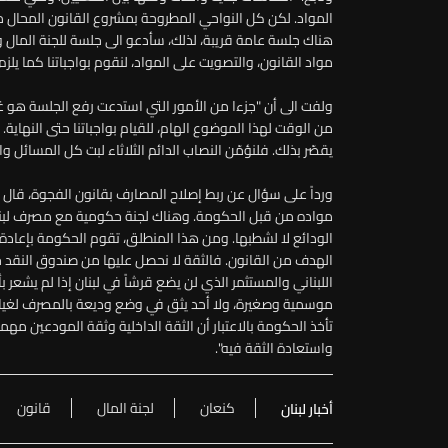
المواد. لكن كل النواحي المطروحة بمشروع القانون المحال من
هناك جلسة عامة قريبة، لذلك، سأدعو الى جلسة للجنة المال و
مواد القانون، والتصويت على المواد، لنقوم بواجباتنا كما يلزم"
ولفت الى أن "جزءا من الأمور التي استدعت رفع الجلسة هو غيا
من الوقت لهذا الموضوع الهام، للقيام بواجباتنا حتى النهاية. 
يقصّر بذلك. فلنؤمّن النصاب الدائم الثلاثاء لبت كل المسائل و
ورداً على سؤال عن ربط إصلاح المصارف بقانون الفجوة، قال ك
مواده من قبل الحكومة. وهناك لجنة حكومية مع مصرف لبنان 
الودائع لا لشطبها. ومن هذا المنطلق، تقوم الحكومة بإعادة ال
الهدف من القانون. فالثقة لا نحصل عليها من صندوق النقد خار
اللبناني والمستثمر الذي لن يضع قرشاً في لبنان إذا لم يشعر ب
موسمية وصغيرة، ولا أحد يثق في وضع وديعة بالمصرف لغياب 
تأخذ الحكومة بالاعتبار أن الثقة الداخلية وثقة المودعين مه
واستعادة الثقة فيه".
كنعان
لجنة المال
قانون
أخبار لبنان