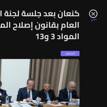
كنعان بعد جلسة لجنة ال
min
5
العام بقانون إصلاح ال
المواد 3 و13
أخبار لبنان