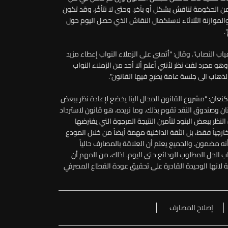
 الحكومة تناقش بشكل أو بآخر. وحتى لا نتأخّر، وقد تكون
الموازنة الثلاثاء لاستكمال النقاش الذي حصل اليوم حول
.
ب النصاب". وقال: "أتمنى على الزملاء النواب إعطاء مزيد
وهو مجرد لفت نظر لأنني أعلم ألا أحد من الزملاء النواب
الذهاب الى جلسة عامة يطرح فيها القانون".
نعان: "مشروع القانون المحال الينا يخضع لإعادة نظر ببعض
وصندوق النقد تقوم بذلك. وما نريده، هو قانون لاسترداد
نظر ببعض البنود لتأمين النتيجة المرجوة التي يفترضها
جياً فقط، بل الثقة الداخلية مهمة أيضاً من خلال المودع
أنه مضمون. والجميع يعلم أن العلاقة بالمصارف حالياً
الحل المطلوب للودائع حتى اليوم. لذلك، من المهم أن
مة لانها الوحيدة القادرة على تحقيق عودة القطاع المصرفي
إصلاح المصارف