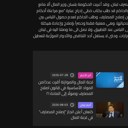
لبنان، وقد أعربت الحكومة بلسان وزير المال ألا مانع
والحاكم قد طلب بكتاب خطي إدراج عبارة "مع مراعاة أحكام
نون النقد والتسليف" على المادة 3 من قانون إصلاح المصارف. وطلب الحاكم لعدم حصول التباس بين
لاحياتها، وهي معنية فقط وحصراً بإصلاح وإعادة هيكلة
التباس عند التطبيق، ولا نصل الى ما وصلنا اليه في لبنان
رات. وحتى لا يستغل أحد التناقض والأدوار الموزّعة لتعطيل
2026-07-28
آخر الأخبار
لجنة المال والموازنة أقرت عددًامن
المواد الأساسية في قانون اصلاح
المصارف وصولًا إلى المادة ٢١
2026-08-03
أخبار لبنان
كنعان أعلن انجاز "إصلاح المصارف"
في لجنة المال