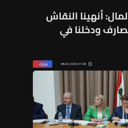
مال: أنهينا النقاش
مصارف ودخلنا في
شارك
2026-07-08 | 08:49