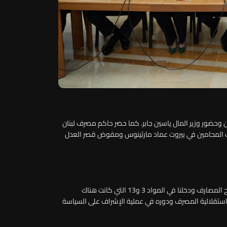
ن وحضور وزير المال ياسين جابر. كما حضر حاكم مصرف لبنان
ب المحامين في بيروت عماد مارتينوس ومفوض قصر العدل
وعقب الجلسة، قال كنعان: "أنهينا النقاش العام بقانون إصلاح المصارف ودخلنا في المواد 3 و13 التي كانت هناك
 استقلالية المصرف ودوره في عملية الإشراف على السياسة