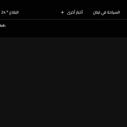
o
بيروت
29
o
السياحة في لبنان
أخبار أخرى
البقاع
24
o
الجنوب
27
ish
o
الشمال
28
o
جبل لبنان
25
o
كسروان
28
o
متن
28
o
بيروت
29