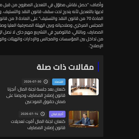
وأضاف: "حصل نقاش مطوّل في التعديل المطروح من قبل مصرف 
لديها بالتعديل لأنه يندرج تحت سقف قانون النقد والتسليف. 
المادة 70 من قا
المجلس المركزي وصلاحياته وبين الهيئة المصرفية العليا وص
المصارف. وبالتالي، فالتوضيح في التشريع مهم حتى لا نصل الى 
من تداخل بين المؤسسات والمجالس والإدارات والهيئات والوزا
الإصلاح".
مقالات ذات صلة
2026-07-30
اقتصاد
كنعان بعد جلسة لجنة المال: أنجزنا
قانون إصلاح المصارف وحرصنا على
ضمان حقوق المودعين
2026-07-14
أخبار لبنان
كنعان: لجنة المال أقرت تعديلات
قانون إصلاح المصارف