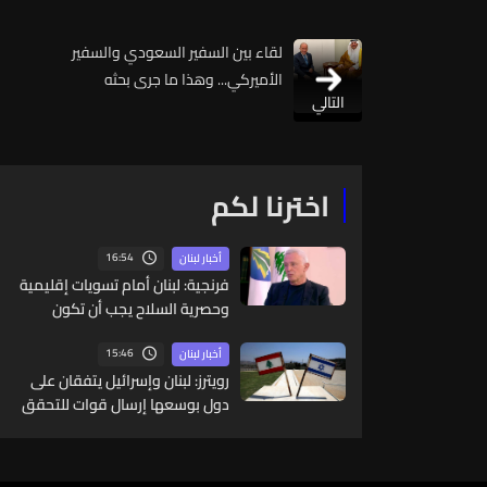
لقاء بين السفير السعودي والسفير
الأميركي... وهذا ما جرى بحثه
التالي
اخترنا لكم
16:54
أخبار لبنان
فرنجية: لبنان أمام تسويات إقليمية
وحصرية السلاح يجب أن تكون
بالتفاهم والحوار
15:46
أخبار لبنان
رويترز: لبنان وإسرائيل يتفقان على
دول بوسعها إرسال قوات للتحقق
من نزع سلاح حزب الله