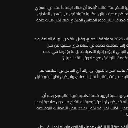
ها الحكومة"، قائلا: "أبلغنا أن هناك اجتماعاً عقد في السراي
حاكم مصرف لبنان، وكانوا متوافقين على تعديل المادتين
الية مصرف لبنان ودور المجلس المركزي فيه. لكن هناك حاجة
وأضاف: " للتذكير، فإن قانون إصلاح المصارف قد صدر في 14 آب 2025 بموافقة الجميع، وقبل ليلة من الهيئة العامة، ورد
وأرسلت إلينا تعديلات جديدة في شباط جرى سحبها من قبل
نيابي لا يؤخّر إقرار التعديلات، بل ما يؤخرها هي هذه
الحكومة بالتوافق مع صندوق النقد الدولي".
قائلا: "نحن ذاهبون الى إزالة أي التباس في العلاقة مع
إصلاح يقدّم قانوناً قابل للإصلاح، ولا يكون نظرياً وغير قابل
لتي كانت هناك إشكالية حولها نسبة لورود كلمة تعاميم فيها، فالجميع يعلم أن
نه قد يكون لها حق توصية او اقتراح من دون صلاحية إصدار
جال. لذلك، نحن قد نكون بصدد بعض التعديلات التوضيحية،
".
لة صحية لأننا نناقش مجمل القانون وإن لم ندخل في كل