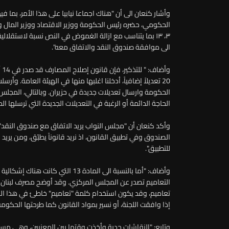
وأشار كنعان الى أن "هناك اجماعا نيابيا على هذا الأمر، بما في
الحكومي، حضره رئيس الحكومة ووزير الاقتصاد ووزير المال و
٣، ١٣ بما يتناسب مع ازالة الغموض في النص نسبة لاستقل
الى موافقة صندوق النقد والاتفاق معه".
20 تعديلاً إضافياً، أدخلنا اغلبها منها في الهيئة العامة. 
الحكومة وارسال تعديلات جديدة في حزيران. وبالتالي، المجلس ال
الحاجة الدائمة أو الرغبة في التعديلات الجديدة التي ترسلها 
وأكد كنعان أن "مجلس النواب يريد الاتفاق مع صندوق النقد"، 
الصندوق وفي تطبيق القانون، اذ نريد قانوناً يطبّق، ومن يريد ال
للتطبيق".
وأضاف: "أما بالنسبة الى المادة 13 ا
التعاميم تصدر عن المجلس المركزي. وقد أوضح مصرف لبنان أ
تعاميم، وقد يكون استخدام كلمة "تعاميم" خاطئ في هذا الم
إذا وافقت اللجنة، أو نسير بمواد القانون كما طرحتها الحكومة
وتابع: "النقاشات جدية وأخذت وقتها بين المعنيين، وهي مسأ