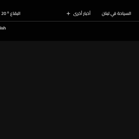
o
بيروت
28
o
السياحة في لبنان
أخبار أخرى
البقاع
20
o
الجنوب
24
ish
o
الشمال
25
o
جبل لبنان
22
o
كسروان
26
o
متن
26
o
بيروت
28