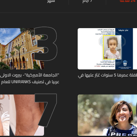
24 ساعة
7 أيام
شهر
3
7
تعميم صورة طفلة عمرها 5 سنوات عُثِرَ عليها في
"الجامعة الأميركية"- بيروت الاولى لب
عربيا في تصنيف UNIRANKS للعام 2027