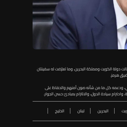
لت دولة الكويت ومملكة البحرين، وما تعرّضت له سفينتان
ضيق هرمز.
ربي، ودعمه كل ما من شأنه صون أمنهم والحفاظ على
واحترام سيادة الدول، والالتزام بمبادئ حسن الجوار.
يت
البحرين
لبنان
الخليج