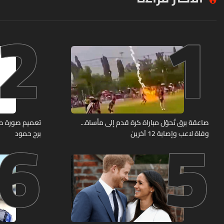
2
1
6
5
صاعقة برق تُحوّل مباراة كرة قدم إلى مأساة...
وفاة لاعب وإصابة 12 آخرين
برج حمود