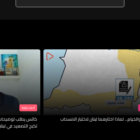
أخبار دولية
لخيام... لماذا اختارهما لبنان لاختبار الانسحاب
كاتس يطلب توضيحات 
تكبح التصعيد في لبنا