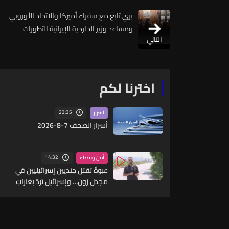
بري تابع مع سفراء أميركا والاتحاد الأوروبي
ومساعد وزير الخارجية الإيرانية التطورات
التالي
اخترنا لكم
23:35
اسرار
أسرار الصحف 7-8-2026
14:32
أمن وقضاء
عبوةٌ تقتل جنديين إسرائيليين في
مجدل زون… وإسرائيل تردّ بغاراتٍ
على الجنوب