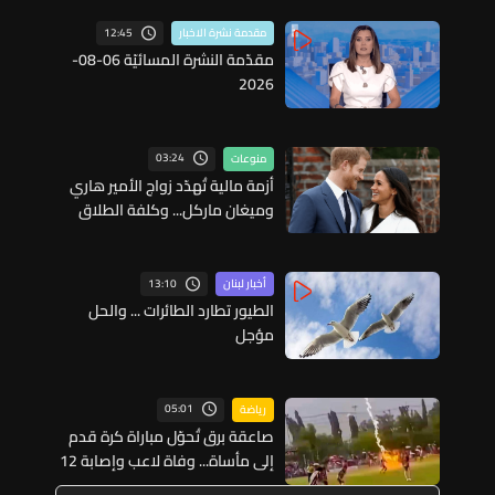
12:45
مقدمة نشرة الاخبار
مقدّمة النشرة المسائيّة 06-08-
2026
03:24
منوعات
أزمة مالية تُهدّد زواج الأمير هاري
وميغان ماركل... وكلفة الطلاق
تحول دونه
13:10
أخبار لبنان
الطيور تطارد الطائرات ... والحل
مؤجل
05:01
رياضة
صاعقة برق تُحوّل مباراة كرة قدم
إلى مأساة... وفاة لاعب وإصابة 12
آخرين