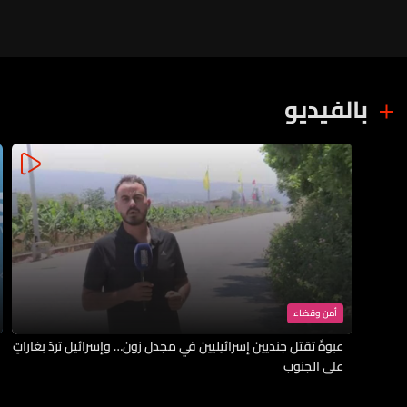
بالفيديو
أمن وقضاء
عبوةٌ تقتل جنديين إسرائيليين في مجدل زون… وإسرائيل تردّ بغاراتٍ
على الجنوب