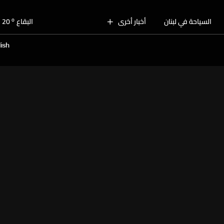
o
بيروت
28
o
السياحة في لبنان
أخبار أخرى
البقاع
20
o
الجنوب
25
ish
o
الشمال
26
o
جبل لبنان
24
o
كسروان
26
o
متن
26
o
بيروت
28