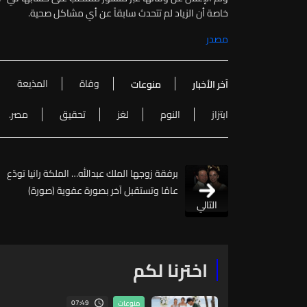
خاصة أن الزياد لم تتحدث سابقاً عن أي مشاكل صحية
.
مصدر
وفاة
المذيعة
آخر الأخبار
منوعات
ابتزاز
النوم
لغز
تحقيق
مصر.
برفقة زوجها الملك عبدالله… الملكة رانيا تودّع
عامًا وتستقبل آخر بصورة عفوية (صورة)
التالي
اخترنا لكم
07:49
منوعات