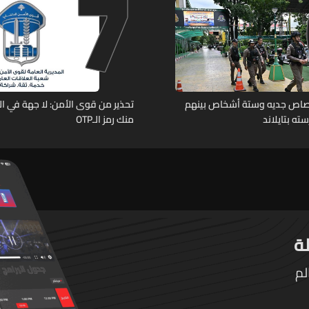
7
رصاص جديه وستة أشخاص بينهم
تحذير من قوى الأمن: لا جهة في ال
ته بتايلاند
منك رمز الـOTP
لم