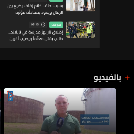
بسبب نحلة... خاتم زفاف يضيع بين
الرمال ويعود بمفاجأة مؤثرة
05:13
منوعات
إطلاق نار يهزّ مدرسة في تايلاند…
طالب يقتل معلّماً ويصيب آخرين
قبل أن ينهي حياته
بالفيديو