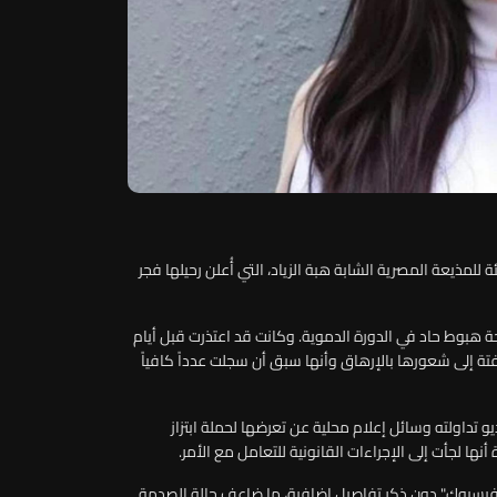
 للمذيعة المصرية الشابة هبة الزياد، التي أُعلن رحيلها فجر
جة هبوط حاد في الدورة الدموية.
وكانت قد اعتذرت قبل أيام
تة إلى شعورها بالإرهاق وأنها سبق أن سجلت عدداً كافياً
تداولته وسائل إعلام محلية عن تعرضها لحملة ابتزاز
ا لجأت إلى الإجراءات القانونية للتعامل مع الأمر
.
فيسبوك" دون ذكر تفاصيل إضافية، ما ضاعف حالة الصدمة