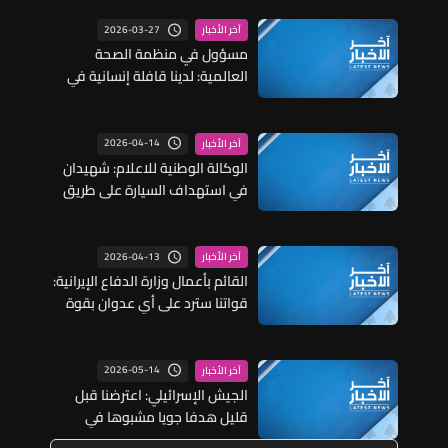
2026-03-27
آخر الأخبار
مسؤول في منظمة الصحة
العالمية: لدينا قافلة إنسانية في
طريقها إلى لبنان وقد وصلت إلى
سوريا ويجري تجهيز قافلة إنسانية
ثانية للتوجه إلى غزة خلال أيام
2026-04-14
آخر الأخبار
الوكالة الوطنية للاعلام: شهيدان
في استهداف السيارة على طريق
المصيلح وغارات على قرى في
النبطية
2026-04-13
آخر الأخبار
القائم بأعمال وزارة الدفاع الإيرانية:
قواتنا سترد على أي عدوان بقوة
وحزم
2026-05-14
آخر الأخبار
الجيش الإسرائيلي: اعترضنا قبل
قليل هدفا جويا مشبوها في
منطقة تعمل فيها قواتنا في