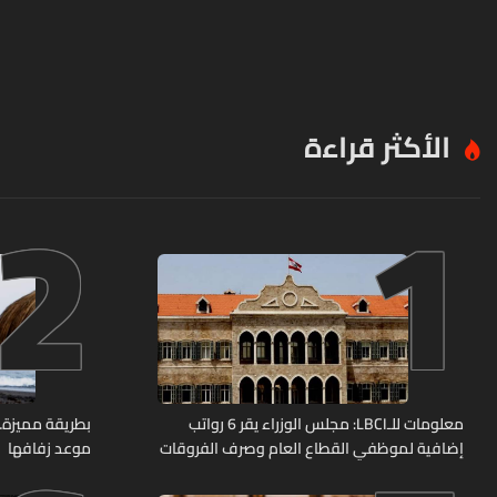
الأكثر قراءة
2
1
معلومات للـLBCI: مجلس الوزراء يقر 6 رواتب
بطريقة مميزة… 
إضافية لموظفي القطاع العام وصرف الفروقات
موعد زفافها
بأثر رجعي منذ آذار