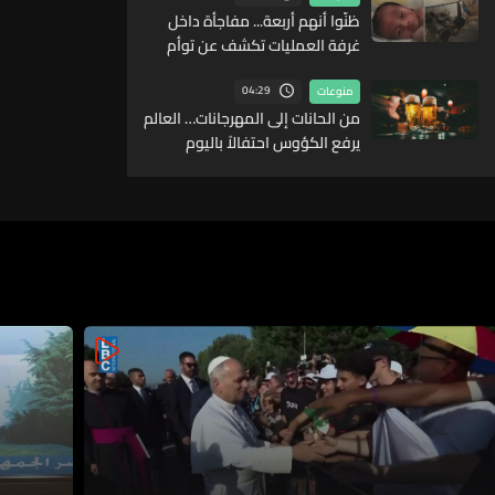
ظنّوا أنهم أربعة... مفاجأة داخل
غرفة العمليات تكشف عن توأم
خامس في ولادة نادرة
04:29
منوعات
من الحانات إلى المهرجانات… العالم
يرفع الكؤوس احتفالاً باليوم
العالمي للبيرة