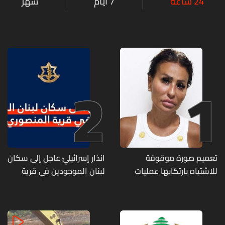
24 ساعة
7 أيام
شهر
2
1
تعميم صورة موقوفة
انذار إسرائيليّ عاجل إلى سكان
للاشتباه بارتكابها عمليات
لبنان الموجودين في قرية
احتيال وانتحال صفة... هل
المنصوري
وقعتم ضحية أعمالها؟