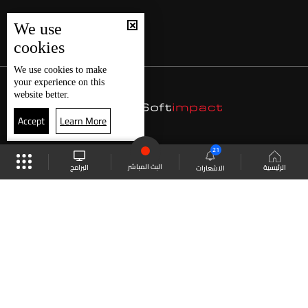
We use
cookies
We use
cookies
to make
your experience on this
website better.
Accept
Learn More
21
البث المباشر
البرامج
الرئيسية
الاشعارات
موقع البرامج
الجدول
البث المباشر
العودة للأعلى
انضم الى ملايين المتابعين