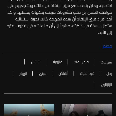
احتجازه، وكان يتحدث مع فرق الإنقاذ عن عائلته ويشجعهم على
مواصلة العمل، بل طلب مشروبات مرطبة بنكهات يفضلها. وأكد
أحد أفراد فرق الإنقاذ أنّ هذه المهمة كانت تجربة استثنائية
ستظل راسخة في ذاكرته، مشيراً إلى أنّ ما عاشه في فنزويلا غيّره
إلى الأبد.
مصدر
فرق إنقاذ
فنزويلا
انتشال
منوعات
رجل
قيد الحياة
أنقاض
مبنى
انهيار
الزلزالين.