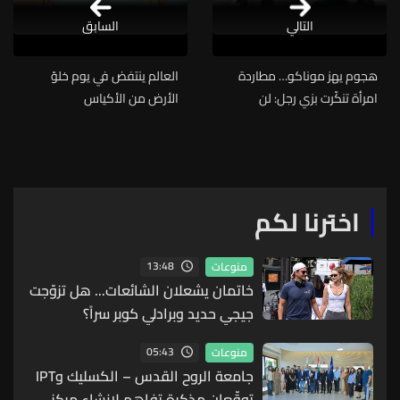
التالي
السابق
هجوم يهز موناكو… مطاردة
العالم ينتفض في يوم خلوّ
امرأة تنكّرت بزي رجل: لن
الأرض من الأكياس
تصدقوا كيف انتهت!
البلاستيكية... لن تصدّقوا كم
تستغرق الأكياس التي ترمونها
لتتحلّل!
اخترنا لكم
13:48
منوعات
خاتمان يشعلان الشائعات... هل تزوّجت
جيجي حديد وبرادلي كوبر سراً؟
05:43
منوعات
جامعة الروح القدس – الكسليك وIPT
توقّعان مذكرة تفاهم لإنشاء مركز