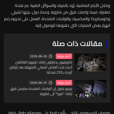
وخلال الأيام الماضية، زُود بالمياه والسوائل الطبية عبر فتحة
صغيرة، فيما واصلت فرق من فنزويلا وعدة دول، بينها تشيلي
وكوستاريكا والمكسيك والولايات المتحدة، العمل على تحريره رغم
انهيار بعض الممرات التي حفروها للوصول إليه.
مقالات ذات صلة
2026-06-26
أخبار دولية
فنزويليون يحاولون إنقاذ ذويهم العالقين
أحياء تحت أنقاض المباني المنهارة بعد زلزالين
أوديا بـ235 شخصًا
2026-06-25
أخبار دولية
روبيو يقول إن الولايات المتحدة سترسل فرق
إنقاذ "فورا" الى فنزويلا
ووصف المسعفون الناجي بأنّه حافظ على معنوياته طوال فترة