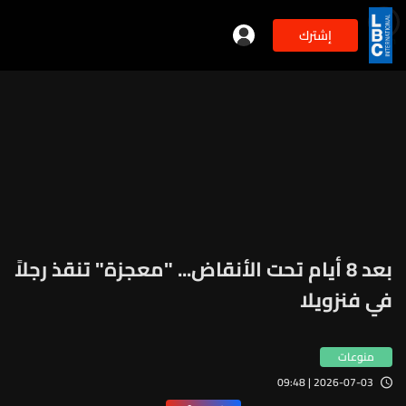
إشترك
min
2
بعد 8 أيام تحت الأنقاض... "معجزة" تنقذ رجلاً
في فنزويلا
منوعات
2026-07-03 | 09:48