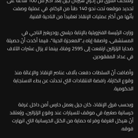
وتمكنت الفرق من إخراج هيرنان جيل بعد أكثر من 100 ساعة على
تحديد موقعه تحت نحو 140 طناً من الركام، في عملية وصفت
بأنّها من أكثر عمليات الإنقاذ تعقيداً من الناحية الفنية.
وزارت الرئيسة الفنزويلية بالإنابة ديلسي رودريغيز الناجي في
المستشفى، واصفة إياه بـ"المعجزة الحية"، فيما أكدت أنّ حصيلة
ضحايا الزلزالين ارتفعت إلى 2595 وفاة، بينما لا يزال عشرات الآلاف
في عداد المفقودين.
وأضافت أنّ السلطات دفعت بآلاف عناصر الإنقاذ والإغاثة منذ
وقوع الكارثة، رافضة الانتقادات التي تحدثت عن بطء الاستجابة
الحكومية.
وبحسب فرق الإنقاذ، كان جيل يعمل حارس أمن داخل غرفة
خرسانية صغيرة في موقف للسيارات عند وقوع الزلزالين، ويُعتقد
أنّ هيكل الغرفة وفر له حماية من الكتل الخرسانية التي انهارت
فوقه.