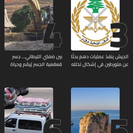
4
3
الجيش ينفذ عمليات دهم بحثًا
بين ضفتي الليطاني... جسر
عن متورطين في إشكال تخلله
قعقعية الجسر يُرمّم وحياة
إطلاق نار ويضبط أسلحة
تحاول النهوض من جديد
وذخائر حربية ويتلف 16 خيمة
مزروعة بالماريجوانا
6
5