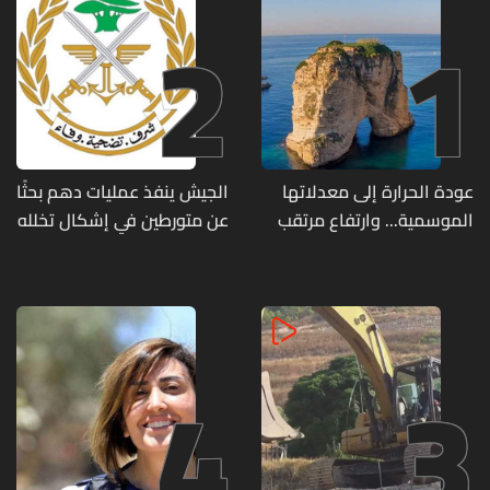
2
1
عودة الحرارة إلى معدلاتها
الجيش ينفذ عمليات دهم بحثًا
الموسمية... وارتفاع مرتقب
عن متورطين في إشكال تخلله
مطلع الأسبوع المقبل
إطلاق نار ويضبط أسلحة
وذخائر حربية ويتلف 16 خيمة
مزروعة بالماريجوانا
4
3