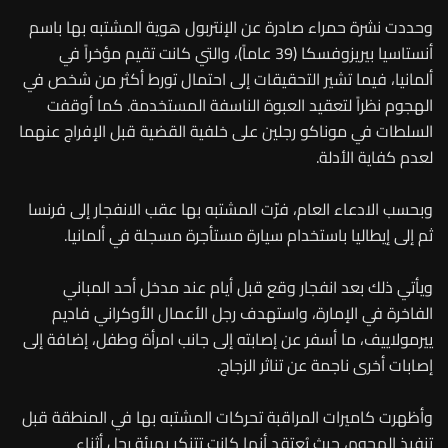
وحددت نشرة حمراء صادرة عن الإنتربول هوية المشتبه بها باسم
أنستاسيا بيريزوفسكا (39 عاماً)، والتي كانت تقيم مؤخراً في
ألمانيا، فيما تشير التحقيقات إلى احتمال تورط أكثر من شخص في
الهجوم نظراً لتعقيد العبوة الناسفة المستخدمة. كما أوقفت
السلطات في موناكو رجلين على خلفية القضية قبل الإفراج عنهما
لعدم كفاية الأدلة.
وبحسب الادعاء العام، فرّت المشتبه بها عقب الانفجار إلى فرنسا
ثم إلى إيطاليا باستخدام سيارة مستأجرة مسجلة في ألمانيا.
ويأتي ذلك بعد انفجار وقع قبل أيام عند مدخل أحد المباني
الفاخرة في الإمارة، واستهدف رجل الأعمال الأوكراني فاديم
ييرمولاييف، ما أسفر عن إصابته إلى جانب امرأة وطفل، إضافة إلى
إصابات أخرى ناجمة عن تناثر الزجاج.
وأظهرت كاميرات المراقبة تحركات المشتبه بها في المنطقة قبل
تنفيذ الهجوم، حيث يُعتقد أنها كانت تتنكر بهيئة رجل أثناء