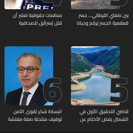
بين ضفتي الليطاني... جسر
منظمات حقوقية تعتبر أن
قعقعية الجسر يُرمّم وحياة
قتل إسرائيل للصحافية
تحاول النهوض من جديد
اللبنانية آمال خليل يرقى الى
"جريمة حرب"
6
5
قاضي التحقيق الأول في
البساط شكر لقوى الأمن
الشمال يفض الأختام عن
توقيف منتحلة صفة مفتشة
مشروع سد المسيلحة
في وزارة الاقتصاد: أي زيارات