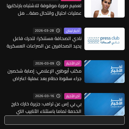
تعميم صورة موقوفة للاشتباه بارتكابها
عمليات احتيال وانتحال صفة... هل
وقعتم ضحية أعمالها؟
2026-03-28
أخبار لبنان
نادي الصحافة مستنكرا: لتحرك فاعل
يحيد الصحافيين عن الصراعات العسكرية
2026-03-09
آخر الأخبار
مكتب أبوظبي الإعلامي: إصابة شخصين
جراء سقوط حطام بعد عملية اعتراض
نفذتها الدفاعات الجوية
2026-03-16
آخر الأخبار
بي بي إس عن ترامب: جزيرة خارك خارج
الخدمة تماما باستثناء الأنابيب التي
تركناها