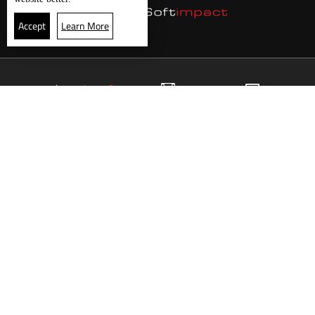
Accept
Learn More
30
البث المباشر
البرامج
الرئيسية
موقع البرامج
الجدول
البث المباشر
العودة للأعلى
انضم الى ملايين المتابعين
LBCI Lebanon