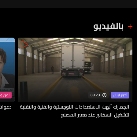
بالفيديو
08:23
أخبار لبنان
أمن و
الجمارك أنهت الاستعدادات اللوجستية والفنية والتقنية
دعوات 
لتشغيل السكانير عند معبر المصنع