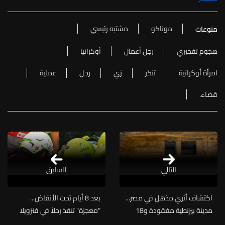
موناكو
مشتبه رئيسي
منوعات
هجوم تفجيري
رجل أعمال
أوكرانيا
امرأة أوكرانية
تنكر
زي
رجل
عملية
قضاء.
التالي
السابق
اكتشاف أثري مذهل في مصر...
بعد 8 أيام تحت الأنقاض...
مدينة بيزنطية مفقودة و18
"معجزة" تنقذ رجلاً في فنزويلا
مقبرة تكشف أسراراً عمرها