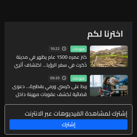
قرون
اخترنا لكم
10:22
منوعات
كنز عمره 1500 عام يظهر في مدينة
ذُكرت في سفر الرؤيا... اكتشاف أثري
مذهل (صور)
09:20
منوعات
ربط على كرسي ورمي بفطيرة... دعوى
قضائية تكشف عقوبات مهينة داخل
شركة
إشترك لمشاهدة الفيديوهات عبر الانترنت
إشترك