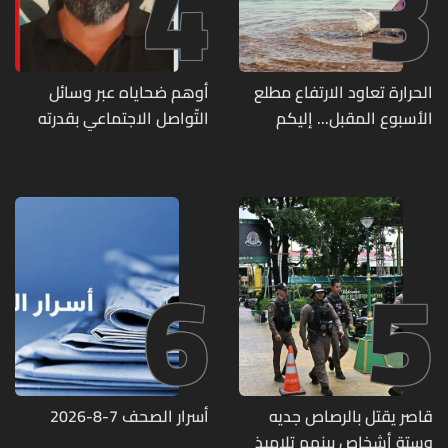
4
3
الحرارة تعاود الارتفاع مطلع
أوهم ضحاياه عبر وسائل
الأسبوع المقبل... إليكم
التّواصل الاجتماعي بقدرته
تفاصيل الطقس
على تسليمهم مطابخ
و"أعمال نجارة"... هل من
وقع ضحيّة أعماله؟
6
5
قاصر يقتل بالرصاص جديه
أسرار الصحف 7-8-2026
وستة أشخاص بينهم تلاميذ