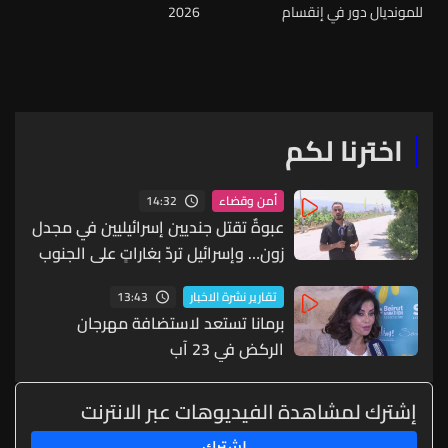
للمونديال دور في إنقسام
2026
الشارع اللبناني
اخترنا لكم
14:32
أمن وقضاء
عبوةٌ تقتل جنديين إسرائيليين في مجدل
زون… وإسرائيل تردّ بغاراتٍ على الجنوب
13:43
تقارير نشرة الاخبار
برمانا تستعد لاستضافة مهرجان
الركض في 23 آب
إشترك لمشاهدة الفيديوهات عبر الانترنت
إشترك