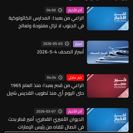
04:50
آخر الأخبار
الراعي من بعبدا: المدارس الكاثولوكية
في الجنوب لا تزال مفتوحة وتعالج
موضوع الاقساط ونحن مع أهل الجنوب
ونطالب بعودتهم واعادة الاعمار
2026-05-03
اسرار
أسرار الصحف 4-5-2026
04:54
خبر عاجل
الراعي من قصر بعبدا: منذ العام 1965
حتى اليوم أي منذ تطويب القديس شربل
أصبح لدينا 15 قديسا وطوباويا وهذا
يعني أن السماء مفتوحة وتخاطب
2026-03-07
آخر الأخبار
اللبنانيين كي يثقوا بأنفسهم ووطنهم
الديوان الأميريّ القطريّ: أمير قطر بحث
ودولتهم
في اتصال تلقاه من رئيس الإمارات