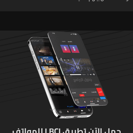
في مدرسته بتايلاند
حمل الآن تطبيق LBCI للهواتف