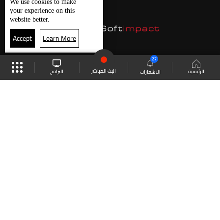
We use
cookies
to make
your experience on this
website better.
Accept
Learn More
27
البث المباشر
البرامج
الرئيسية
الاشعارات
موقع البرامج
الجدول
البث المباشر
العودة للأعلى
انضم الى ملايين المتابعين
LBCI Lebanon