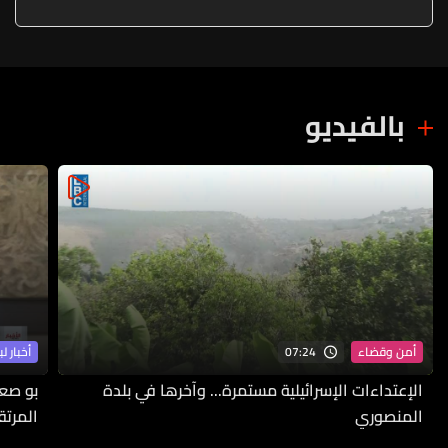
تطورات العدوان الإيرانيّ
بالفيديو
07:24
أمن وقضاء
أخبار لب
الإعتداءات الإسرائيلية مستمرة... وآخرها في بلدة
بو صع
المنصوري
المرتق