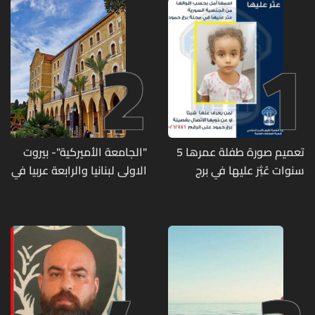
2
1
تعميم صورة طفلة عمرها 5
"الجامعة الأميركية"- بيروت
سنوات عُثِرَ عليها في برج
الاولى لبنانيا والرابعة عربيا في
حمود
تصنيف UNIRANKS للعام
2027