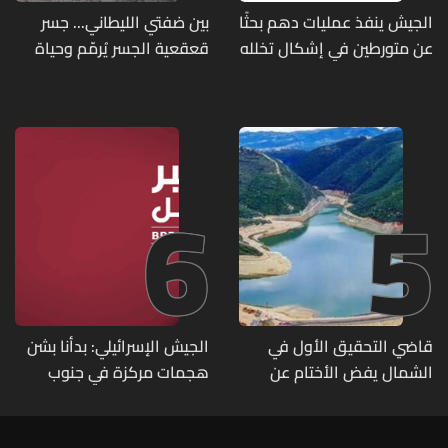
الجيش ينفذ عمليات دهم بحثًا
بين ضفتي الليطاني... جسر
عن متورطين في إشكال تخلله
قعقعية الجسر يُرمّم وحياة
إطلاق نار ويضبط أسلحة
تحاول النهوض من جديد
وذخائر حربية ويتلف 16 خيمة
مزروعة بالماريجوانا
6
5
قاضي التحقيق الأول في
الجيش الإسرائيلي: بدأنا بشن
الشمال يفض الأختام عن
هجمات مركزة في جنوب
مشروع سد المسيلحة
لبنان ردا على خرق حزب الله
لوقف إطلاق النار