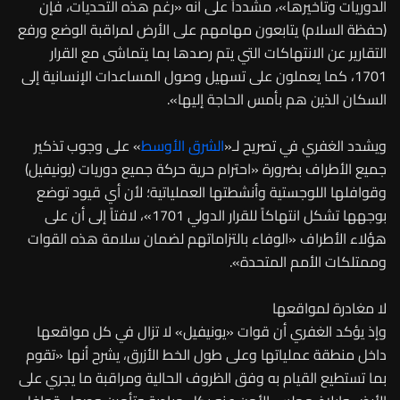
الدوريات وتأخيرها»، مشدداً على أنه «رغم هذه التحديات، فإن
(حفظة السلام) يتابعون مهامهم على الأرض لمراقبة الوضع ورفع
التقارير عن الانتهاكات التي يتم رصدها بما يتماشى مع القرار
1701، كما يعملون على تسهيل وصول المساعدات الإنسانية إلى
السكان الذين هم بأمس الحاجة إليها».
ويشدد الغفري في تصريح لـ«
الشرق الأوسط
» على وجوب تذكير
جميع الأطراف بضرورة «احترام حرية حركة جميع دوريات (يونيفيل)
وقوافلها اللوجستية وأنشطتها العملياتية؛ لأن أي قيود توضع
بوجهها تشكل انتهاكاً للقرار الدولي 1701»، لافتاً إلى أن على
هؤلاء الأطراف «الوفاء بالتزاماتهم لضمان سلامة هذه القوات
وممتلكات الأمم المتحدة».
لا مغادرة لمواقعها
وإذ يؤكد الغفري أن قوات «يونيفيل» لا تزال في كل مواقعها
داخل منطقة عملياتها وعلى طول الخط الأزرق، يشرح أنها «تقوم
بما تستطيع القيام به وفق الظروف الحالية ومراقبة ما يجري على