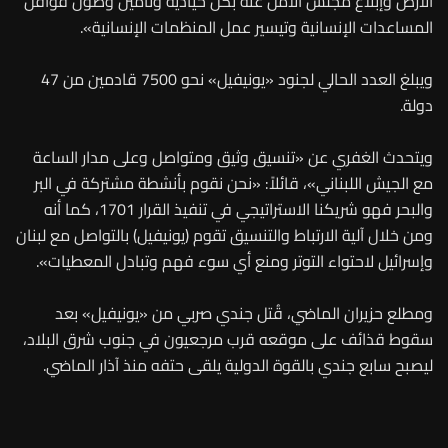
الأرض وإبلاغ مجلس الأمن عنه بكل حيادية وتأمين وصول قوافل
المساعدات الإنسانية وتيسير عمل المنظمات الإنسانية».
ويبلغ العدد الحالي لجنود «يونيفيل» نحو 7500 قادمين من 47
دولة.
ويتحدث الغفري عن «تنسيق وثيق ومتواصل وعلى مدار الساعة
مع الجيش اللبناني»، قائلاً: «نحن نقوم بأنشطة مشتركة في البر
والبحر فهو شريكنا الاستراتيجي في تنفيذ القرار 1701، كما أنه
ومن خلال آلية الارتباط والتنسيق تقوم (يونيفيل) بالتواصل مع لبنان
وإسرائيل لاحتواء التوتر ومنع أي سوء فهم وتبادل المعطيات».
ومطلع حزيران الماضي، قُتل جندي صربي من «يونيفيل» بعد
سقوط قذائف على موقعه قرب ‌مرجعيون في جنوب شرق البلاد،
ليصبح سابع جندي بالقوة الدولية يلقى حتفه منذ آذار الماضي.