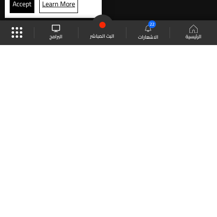
Accept
Learn More
22
البث المباشر
البرامج
الرئيسية
الاشعارات
موقع البرامج
الجدول
البث المباشر
العودة للأعلى
انضم الى ملايين المتابعين
LBCI Lebanon
LBCI News