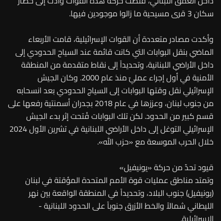
داخل العمق اللبناني، قلّصت حركة هذه القوات وأدت إلى حصار
سكان 3 قرى مسيحية ما زالوا موجودين فيها.
وأكدت مصادر متعددة أن القوات الإسرائيلية، قامت الأربعاء
الماضي بنقل البوابات التي كانت قائمة عند السياح الحدودي إلى
داخل الأراضي اللبنانية، وتحديداً إلى نقاط متقدمة من المنطقة
الأمنية في أول إجراء عمليّ منذ عام 2000. وكان الجيش
الإسرائيلي نقل وقتها البوابات إلى السياج الحدودي بعد انسحابه
من جنوب لبنان، وعززها في عام 2018 بجدران أسمنتية رفعها على
قسم كبير من الحدود. لكن تلك البوابات فُتحت إثر بدء الجيش
الإسرائيلي التوغل إلى داخل الأراضي اللبنانية في تشرين الأول 2024
خلال الحرب الموسعة مع «حزب الله».
قيود تحدّ من حركة «يونيفيل»
وتمتد مناطق عمليات قوة الأمم المتحدة المؤقتة في لبنان
(يونيفيل) جنوب البلاد، وتحديداً في المنطقة الواقعة بين نهر
الليطاني شمالاً والخط الأزرق جنوباً على الحدود اللبنانية -
الإسرائيلية.