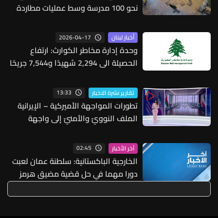
نحو 100 مدرسة وسط عمليات مطاردة
واسعة
2026-04-17
أخبار لبنان
وحدة إدارة مخاطر الكوارث: ارتفاع
الحصيلة الى 2,294 شهيدًا و7,544 جريحًا
13:33
تقارير نشرة الاخبار
تطورات المواجهة الأميركية – الإيرانية
الملف النوويّ والأمنيّ إلى واجهة
الأحداث
02:45
آخر الأخبار
الخارجية الباكستانية: سلطنة عمان لعبت
دورا مهما في حل قضية مضيق هرمز