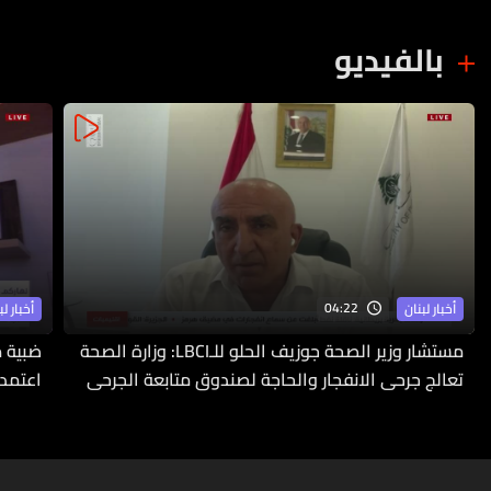
بالفيديو
04:22
أخبار لبنان
أخبار لب
مستشار وزير الصحة جوزيف الحلو للـLBCI: وزارة الصحة
ضبية م
تعالج جرحى الانفجار والحاجة لصندوق متابعة الجرحى
اعتمدت
ملحّة