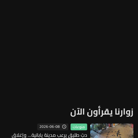
زوارنا يقرأون الآن
2026-06-08
منوعات
دبّ طليق يرعب مدينة يابانية... وإغلاق