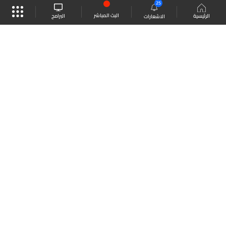
25
البث المباشر
البرامج
الرئيسية
الاشعارات
موقع البرامج
الجدول
البث المباشر
العودة للأعلى
انضم الى ملايين المتابعين
LBCI Lebanon
LBCI News