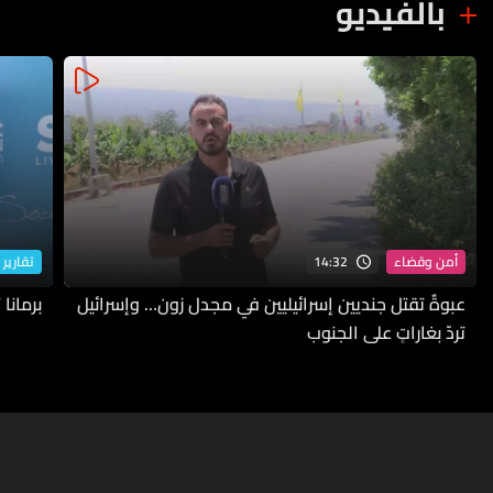
بالفيديو
14:32
أمن وقضاء
تقارير 
عبوةٌ تقتل جنديين إسرائيليين في مجدل زون… وإسرائيل
برمانا
تردّ بغاراتٍ على الجنوب