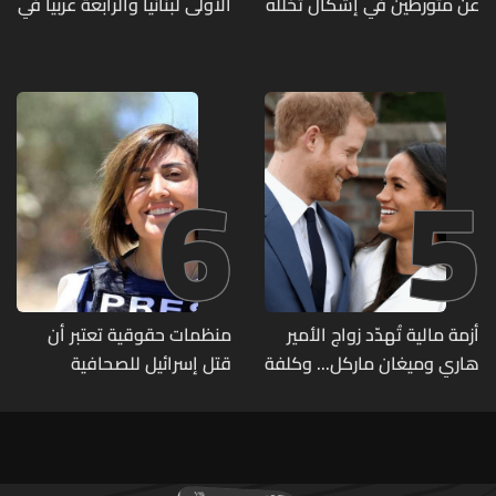
عن متورطين في إشكال تخلله
الاولى لبنانيا والرابعة عربيا في
إطلاق نار ويضبط أسلحة
تصنيف UNIRANKS للعام
وذخائر حربية ويتلف 16 خيمة
2027
مزروعة بالماريجوانا
6
5
أزمة مالية تُهدّد زواج الأمير
منظمات حقوقية تعتبر أن
هاري وميغان ماركل... وكلفة
قتل إسرائيل للصحافية
الطلاق تحول دونه
اللبنانية آمال خليل يرقى الى
"جريمة حرب"