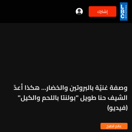
إشترك
وصفة غنيّة بالبروتين والخضار… هكذا أعدّ
الشيف حنا طويل "بولنتا باللحم والكيل"
(فيديو)
عالم الطبخ