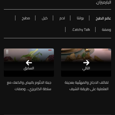
البارميزان.
بولنتا
لحم
كيل
مطبخ
عالم الطبخ
وصفة
Catchy Talk.
التالي
السابق
لفائف الدجاج والمهلّبية بعجينة
جبنة الحلّوم بالبيض والكعك مع
العثملية على طريقة الشيف
سلطة الكابريزي... وصفات
جوزاف منصور (فيديو)
متنوعة مع الشيف جوزاف
منصور (فيديو)