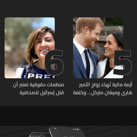
تصنيف UNIRANKS للعام
مطلع الأسبوع المقبل
2027
6
5
أزمة مالية تُهدّد زواج الأمير
منظمات حقوقية تعتبر أن
هاري وميغان ماركل... وكلفة
قتل إسرائيل للصحافية
الطلاق تحول دونه
اللبنانية آمال خليل يرقى الى
"جريمة حرب"