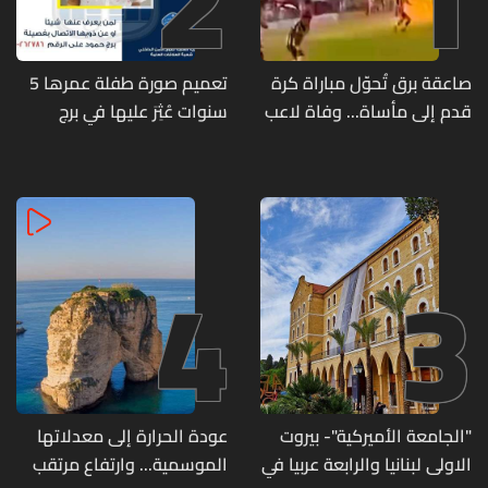
2
1
صاعقة برق تُحوّل مباراة كرة
تعميم صورة طفلة عمرها 5
قدم إلى مأساة... وفاة لاعب
سنوات عُثِرَ عليها في برج
وإصابة 12 آخرين
حمود
4
3
"الجامعة الأميركية"- بيروت
عودة الحرارة إلى معدلاتها
الاولى لبنانيا والرابعة عربيا في
الموسمية... وارتفاع مرتقب