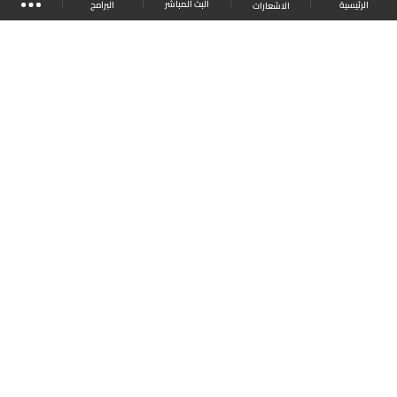
البث المباشر
البرامج
الرئيسية
الاشعارات
موقع البرامج
الجدول
البث المباشر
العودة للأعلى
انضم الى ملايين المتابعين
LBCI Lebanon
LBCI News