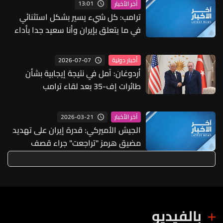
13:01
آخر الأخبار
ترامب: كل شيء يسير بشكل استثنائي
في ما يتعلق بإيران وأنا سعيد جدا بأداء
وزير الحرب
2026-07-07
أخبار دولية
أردوغان: آمل في نتيجة إيجابية بشأن
طائرات إف-35 بعد لقاء ترامب
2026-03-21
آخر الأخبار
الجيش الأميركي: قدرة إيران على تهديد
مضيق هرمز "تراجعت" جراء قصف
منشأة لها تحت الأرض
بالفيديو