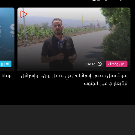
14:32
أمن وقضاء
تقارير 
عبوةٌ تقتل جنديين إسرائيليين في مجدل زون… وإسرائيل
برمانا
تردّ بغاراتٍ على الجنوب