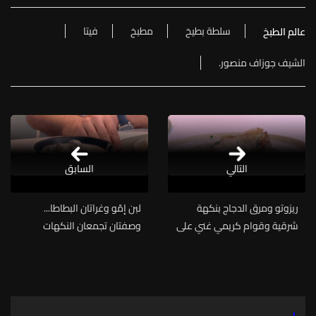
سلطة بطيخ
مطبخ
فيتا
عالم الطبخ
الشيف جوزاف منصور.
التالي
السابق
ريزوتو ومرق الدجاج بنكهة
لبن إمّو وغراتان البطاطا...
شرقية وقوام كريمي غني على
وصفتان تجمعان النكهات
طريقة الشيف حنّا طويل (فيديو)
التقليدية واللمسة العصرية مع
الشيف فادي زغيب (فيديو)