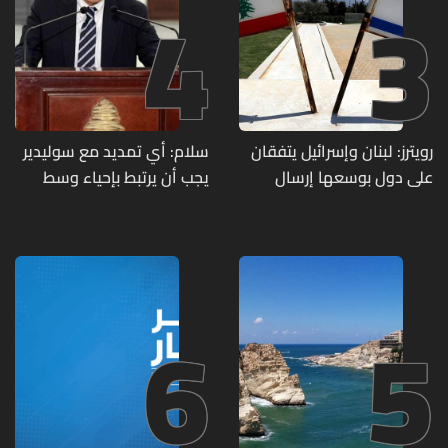
4
3
رويترز: لبنان وإسرائيل يتفقان
سلام: أي تمديد مع سوليدير
على دول بوسعها إرسال
يجب أن يرتبط بإحياء وسط
قوات للتحقق من نزع سلاح
بيروت ومؤشرات أداء واضحة
حزب الله
6
5