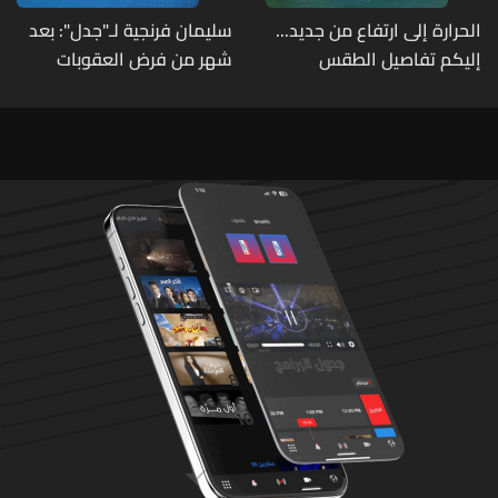
الحرارة إلى ارتفاع من جديد...
سليمان فرنجية لـ"جدل": بعد
إليكم تفاصيل الطقس
شهر من فرض العقوبات
الأميركية عليّ اتصلوا بي "من
عند الرئيس" وقالوا: "ما خصّنا
ما بيطلع بإيدنا"