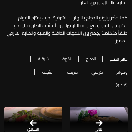
الحلو، والهال، وورق الغار.
كما حضّر ريزوتو الدجاج بالبهارات الشرقية، حيث يمتزج القوام
الكريمي للريزوتو مع جبنة البارميزان والأعشاب الطازجة، ليقدّم
طبقاً متكاملاً يجمع بين النكهات الدافئة والغنية والطابع الشرقي
المميز.
الدجاج
بنكهة
شرقية
عالم الطبخ
وقوام
كريمي
طريقة
الشيف
(فيديو)
التالي
السابق