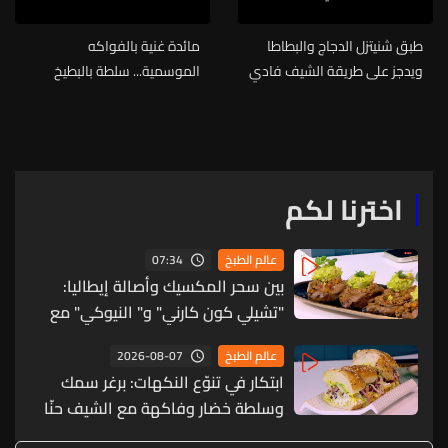
طبق شنيتزل الدجاج والبطاطا
مائدة غنية بالفواكه
ويدجز على طريقة الشيف فادي
الموسمية... سلطة بالبطيخ
زغيب (فيديو)
وتارت مالحة مع الشيف جوزاف
منصور (فيديو)
اخترنا لكم
07:34
عالم الطبخ
بين سحر المكسيك وأصالة إيطاليا:
"تشيلي كون كارني" و" النيوكي" مع
الشيف جوزاف منصور (فيديو)
2026-08-07
عالم الطبخ
ابتكار في تنوّع النكهات: برغر سمك
وسلطة خضار وفاكهة مع الشيف حنّا
طويل (فيديو)