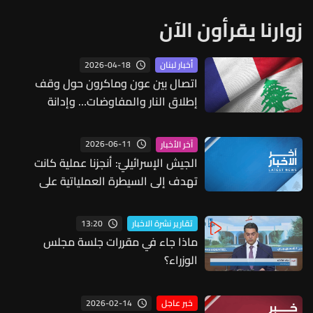
زوارنا يقرأون الآن
2026-04-18
أخبار لبنان
اتصال بين عون وماكرون حول وقف
إطلاق النار والمفاوضات… وإدانة
لاستهداف القوة الفرنسية في اليونيفيل
2026-06-11
آخر الأخبار
الجيش الإسرائيليّ: أنجزنا عملية كانت
تهدف إلى السيطرة العملياتية على
منطقة شمال وادي السلوقي
13:20
تقارير نشرة الاخبار
ماذا جاء في مقررات جلسة مجلس
الوزراء؟
2026-02-14
خبر عاجل