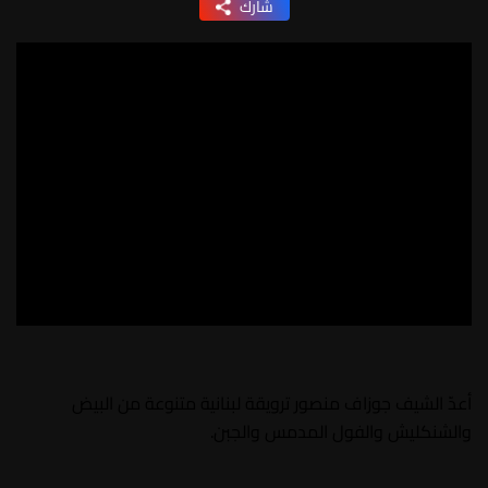
شارك
أعدّ الشيف جوزاف منصور ترويقة لبنانية متنوعة من البيض
والشنكليش والفول المدمس والجبن.