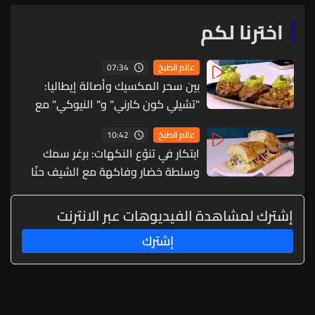
اخترنا لكم
07:34
عالم الطبخ
بين سحر المكسيك وأصالة إيطاليا:
"تشيلي كون كارني" و" النيوكي" مع
الشيف جوزاف منصور (فيديو)
10:42
عالم الطبخ
ابتكار في تنوّع النكهات: برغر سمك
وسلطة خضار وفاكهة مع الشيف حنّا
طويل (فيديو)
إشترك لمشاهدة الفيديوهات عبر الانترنت
إشترك