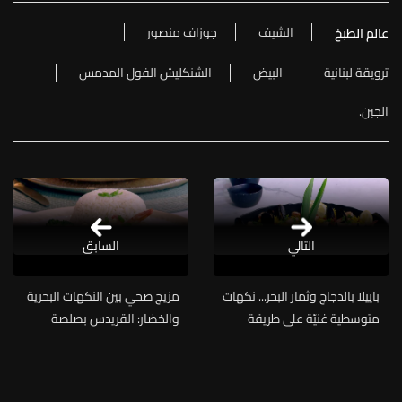
الشيف
جوزاف منصور
عالم الطبخ
ترويقة لبنانية
البيض
الشنكليش الفول المدمس
الجبن.
التالي
السابق
باييلا بالدجاج وثمار البحر... نكهات
مزيج صحي بين النكهات البحرية
متوسطية غنيّة على طريقة
والخضار: القريدس بصلصة
الشيف فادي زغيب (فيديو)
البرتقال على طريقة الشيف حنّا
طويل (فيديو)