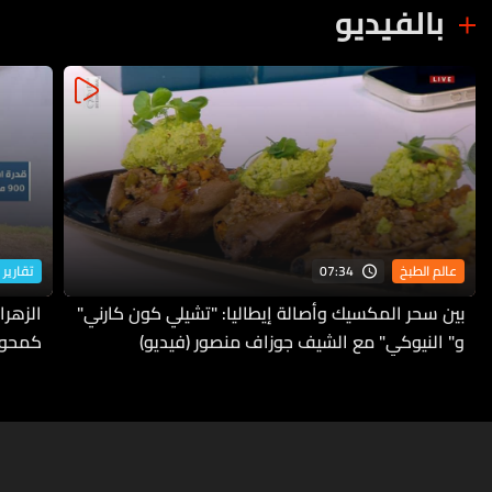
بالفيديو
07:34
عالم الطبخ
تقارير 
بين سحر المكسيك وأصالة إيطاليا: "تشيلي كون كارني"
الزهرا
و" النيوكي" مع الشيف جوزاف منصور (فيديو)
كمحور