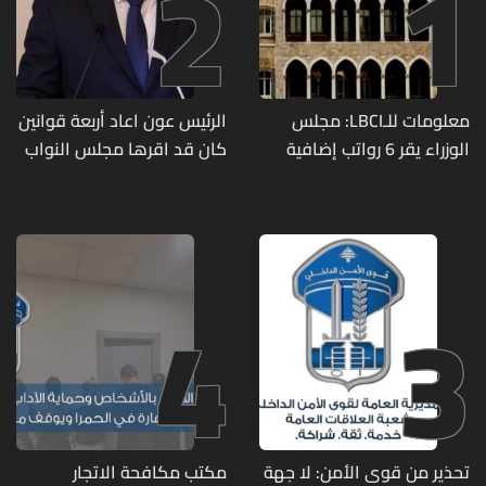
2
1
معلومات للـLBCI: مجلس
الرئيس عون اعاد أربعة قوانين
الوزراء يقر 6 رواتب إضافية
كان قد اقرها مجلس النواب
لموظفي القطاع العام
لاعادة النظر فيها
وصرف الفروقات بأثر رجعي
منذ آذار
4
3
تحذير من قوى الأمن: لا جهة
مكتب مكافحة الاتجار