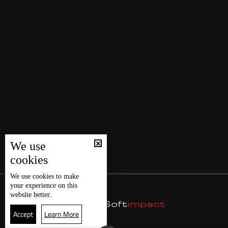
We use
cookies
We use
cookies
to make
your experience on this
website better.
Accept
Learn More