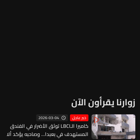
زوارنا يقرأون الآن
2026-03-04
خبر عاجل
كاميرا الـLBCI توثق الأضرار في الفندق
المستهدف في بعبدا... وصاحبه يؤكد ألا