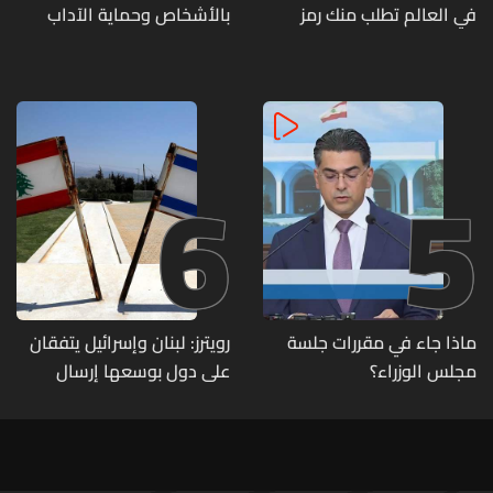
في العالم تطلب منك رمز
بالأشخاص وحماية الآداب
الـOTP
يفكّك شبكتين منظّمتين
للدعارة في الحمرا ويوقف
متورطين
6
5
ماذا جاء في مقررات جلسة
رويترز: لبنان وإسرائيل يتفقان
مجلس الوزراء؟
على دول بوسعها إرسال
قوات للتحقق من نزع سلاح
حزب الله