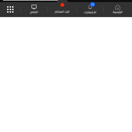
12
البث المباشر
البرامج
الرئيسية
الاشعارات
موقع البرامج
الجدول
البث المباشر
العودة للأعلى
انضم الى ملايين المتابعين
LBCI Lebanon
LBCI News