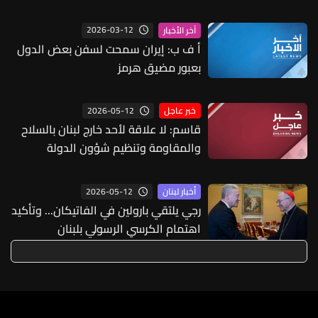
وجود لأي شخص إيراني
2026-03-12
آخر الأخبار
أ ف ب: إيران سمحت لسفن بعض الدول
بعبور مضيق هرمز
2026-05-12
خبر عاجل
قاسم: لا علاقة لأحد خارج لبنان بالسلاح
والمقاومة وتنظيم شؤون الدولة
اللبنانية الداخلية فهذه مسألة لبنانية
داخلية وليست جزءًا من التفاوض مع
2026-05-12
أخبار لبنان
العدو فبعد أن يُحقق لبنان النقاط
رجي يلتقي بارولين في الفاتيكان... وتأكيد
الخمس يرتب وضعه الداخلي باستراتيجية
اهتمام الكرسي الرسولي بلبنان
الأمن الوطني