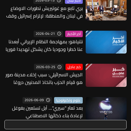
2026-03-13
أخبار لبنان
بري تابع مع غوتيريش تطورات الاوضاع
في لبنان والمنطقة: لإلزام إسرائيل وقف
عدوانها وتطبيق إتفاق تشرين الثاني
2026-04-21
آخر الأخبار
نتنياهو: بمهاجمة النظام الإيراني أبعدنا
عنا خطرا وجوديا كان يشكل تهديدا فوريا
لنا
2026-03-25
خبر عاجل
الجيش الاسرائيلي: سبب إخلاء مدينة صور
هو قيام الحزب باتخاذ المدنيين دروعًا
بشرية لإطلاق رشقات صاروخية مكثفة
من بين الأحياء السكنية
2026-06-09
علوم وتكنولوجيا
بعد تعثر "سيري"... آبل تستعين بغوغل
لإعادة بناء ذكائها الاصطناعي