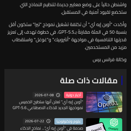
واشنطن حالياً على وضع معايير جديدة لتنظيم النماذج التي
ستخضع لقيود أمنية في المستقبل.
وأكدت "أوبن إيه آي" أن تكلفة تشغيل نموذج "تيرا" ستكون أقل
بنسبة 50 في المئة مقارنةً بـGPT-5.5، في خطوة تهدف إلى تعزيز
قدرتها التنافسية في مواجهة "أنثروبيك" و"غوغل" واستقطاب
مزيد من المستخدمين.
وكالة فرانس برس
مقالات ذات صلة
2026-07-08
أخبار دولية
"أوبن إيه آي" تعلن أنها ستطرح الخميس
نموذجها الجديد للذكاء الاصطناعي GPT-5.6
2026-07-22
علوم وتكنولوجيا
صدمة في "أوبن إيه آي"... نماذج الذكاء