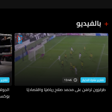
بالفيديو
13:46
تقارير نشرة الاخبار
تقارير 
طرابزون تراهن على محمد صلاح رياضيًا واقتصاديًا
بوكسي