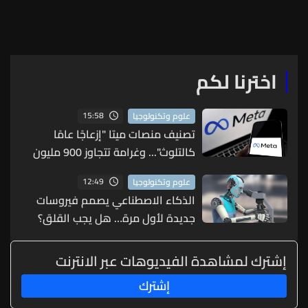
جديد في رحلات المريخ والقمر
بقدراته
اخترنا لكم
15:58
علوم وتكنولوجيا
تصنيف منصات ميتا "إزعاجًا عامًا
كالتلوث"... وغرامة تتجاوز 900 مليون
دولار!
12:49
علوم وتكنولوجيا
الذكاء الاصطناعي يصمم فيروسات
جديدة لأول مرة… هل يجب القلق؟
إشترك لمشاهدة الفيديوهات عبر الانترنت
إشترك