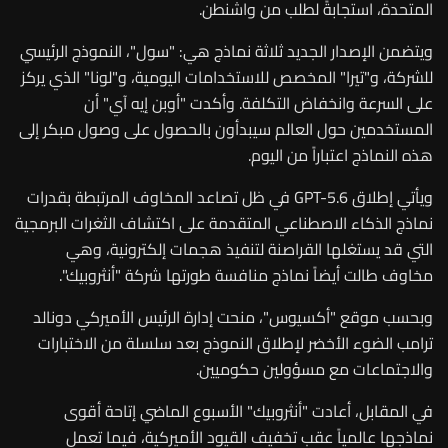
المتحدة، استجابةً لطلب من واشنطن.
ويتضمن الإصدار الجديد ثلاثة نماذج هي: "سول"، النموذج الرئيسي
للشركة، و"تيرا" المخصص للاستخدامات اليومية، و"لونا" الذي يركز
على السرعة وانخفاض التكلفة. وأكدت "أوبن إيه آي" أن
المستخدمين حول العالم سيبدأون بالحصول على وصول مبكر إلى
هذه النماذج اعتباراً من اليوم.
ويأتي إطلاق GPT-5.6 في ظل تصاعد المخاوف المرتبطة بقدرات
نماذج الذكاء الاصطناعي المتقدمة على اكتشاف الثغرات البرمجية
التي قد يستغلها القراصنة لتنفيذ هجمات إلكترونية، وهي
مخاوف طالت أيضاً نماذج منافسة طورتها شركة "أنثروبيك".
وبحسب موقع "أكسيوس"، منحت إدارة الرئيس الأميركي دونالد
ترامب الضوء الأخضر لإطلاق النموذج بعد سلسلة من الاختبارات
والاجتماعات مع مسؤولين حكوميين.
في المقابل، أعادت "أنثروبيك" الأسبوع الماضي إتاحة أقوى
نماذجها عالمياً عقب تخفيف القيود الأميركية، فيما تعمل