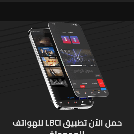
في بلدة الطيري جنوبي لبنان
حمل الآن تطبيق LBCI للهواتف