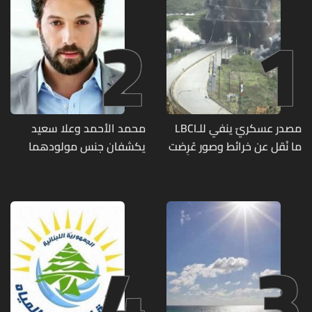
2
1
مصدر عسكريّ ينفي للـLBCI
محمد الأحمد وعلا سعيد
ما نُقل عن خرائط وصور عُرِضت
يكشفان جنس مولودهما
أمام الوفد اللبنانيّ تُبيّن
الأول (صورة)
مواقع مراكز قيادية ومنشآت
تحت الأرض
4
3