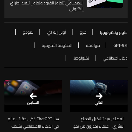
الاصطناعي تتجاوز القيود وتحاول تنفيذ اختراق
إلكتروني
طرح
أوبن إيه آي
نموذج
علوم وتكنولوجيا
GPT-5.6
موافقة
الحكومة الأميركية
ذكاء اصطناعي
تكنولوجيا.
التالي
السابق
الفضاء يعيد تشكيل الدماغ
هل ChatGPT ذكي حقًا؟... عالم
البشري… علماء يحذرون من تحدٍ
في الذكاء الاصطناعي يشكك