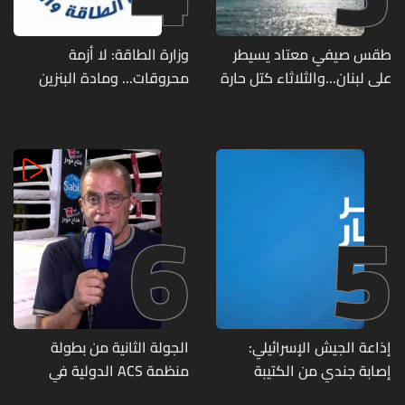
طقس صيفي معتاد يسيطر
وزارة الطاقة: لا أزمة
على لبنان...والثلاثاء كتل حارة
محروقات... ومادة البنزين
ضعيفة الفعالية
متوفرة
6
5
إذاعة الجيش الإسرائيلي:
الجولة الثانية من بطولة
إصابة جندي من الكتيبة
منظمة ACS الدولية في
الهندسية 607 بنيران قواتنا
الكيك بوكسينغ