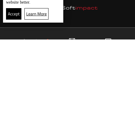
website better.
Accept
Learn More
6
البث المباشر
البرامج
الرئيسية
موقع البرامج
الجدول
البث المباشر
العودة للأعلى
انضم الى ملايين المتابعين
LBCI Lebanon