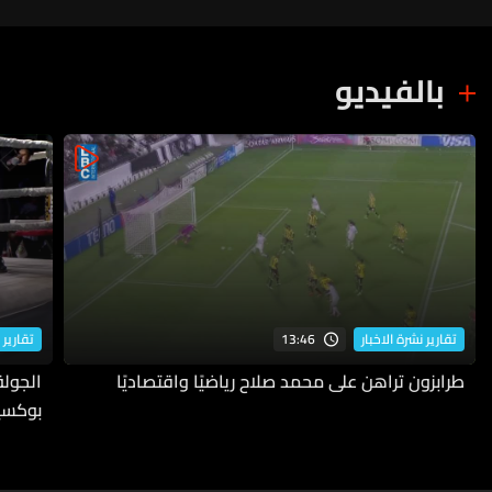
بالفيديو
13:46
تقارير نشرة الاخبار
تقارير 
طرابزون تراهن على محمد صلاح رياضيًا واقتصاديًا
بوكسي