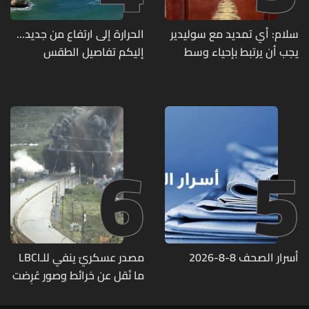
سلام: أي تمديد مع سوليدير
الحرارة إلى ارتفاع من جديد...
يجب أن يرتبط بإحياء وسط
إليكم تفاصيل الطقس
بيروت ومؤشرات أداء واضحة
6
5
أسرار الصحف 8-8-2026
مصدر عسكريّ ينفي للـLBCI
ما نُقل عن خرائط وصور عُرِضت
أمام الوفد اللبنانيّ تُبيّن