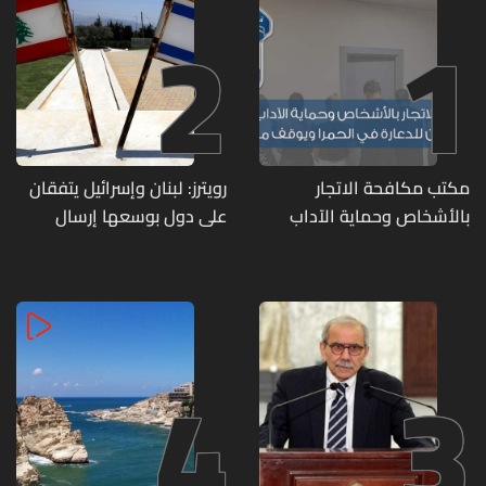
2
1
مكتب مكافحة الاتجار
رويترز: لبنان وإسرائيل يتفقان
بالأشخاص وحماية الآداب
على دول بوسعها إرسال
يفكّك شبكتين منظّمتين
قوات للتحقق من نزع سلاح
للدعارة في الحمرا ويوقف
حزب الله
متورطين
4
3