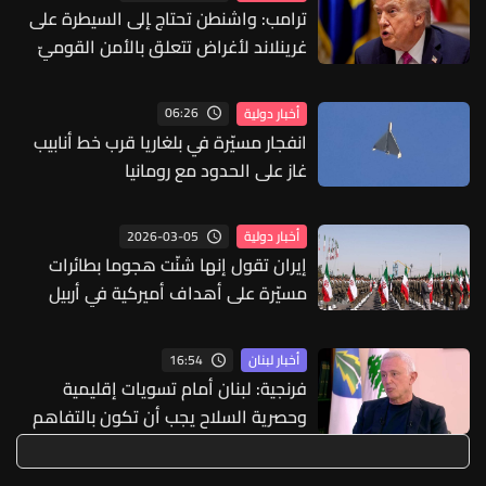
ترامب: واشنطن تحتاج ‍إلى ‌السيطرة ​على
غرينلاند لأغراض تتعلق ​بالأمن القوميّ
06:26
أخبار دولية
انفجار مسيّرة في بلغاريا قرب خط أنابيب
غاز على الحدود مع رومانيا
2026-03-05
أخبار دولية
إيران تقول إنها شنّت هجوما بطائرات
مسيّرة على أهداف أميركية في أربيل
بشمال العراق
16:54
أخبار لبنان
فرنجية: لبنان أمام تسويات إقليمية
وحصرية السلاح يجب أن تكون بالتفاهم
والحوار