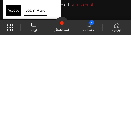
Accept
Learn More
4
البث المباشر
البرامج
الرئيسية
الاشعارات
موقع البرامج
الجدول
البث المباشر
العودة للأعلى
انضم الى ملايين المتابعين
LBCI Lebanon