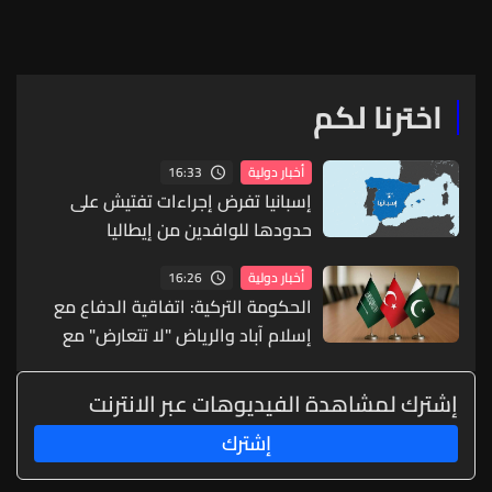
اخترنا لكم
16:33
أخبار دولية
إسبانيا تفرض إجراءات تفتيش على
حدودها للوافدين من إيطاليا
16:26
أخبار دولية
الحكومة التركية: اتفاقية الدفاع مع
إسلام آباد والرياض "لا تتعارض" مع
التزامات الناتو
إشترك لمشاهدة الفيديوهات عبر الانترنت
إشترك