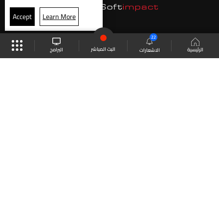
Accept
Learn More
22
البث المباشر
البرامج
الرئيسية
الاشعارات
موقع البرامج
الجدول
البث المباشر
العودة للأعلى
انضم الى ملايين المتابعين
LBCI Lebanon