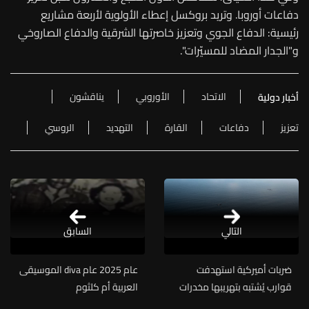
دفاعات أوروبا. وتريد بروكسل إعطاء الأولوية لأربعة مشاريع
رئيسية: الدفاع الجوي وتعزيز خاصرتها الشرقية والدفاع الصاروخي
و"الجدار المضاد للمسيّرات".
الاتحاد
الأوروبي
يناقشون
أخبار دولية
تعزيز
دفاعات
القارة
التهديد
الروسي
التالي
السابق
ضربات أميركية استهدفت
عام 2025 عام diva الموسيقى
قوارب يُشتبه بتهريبها مخدرات
العربية أم كلثوم