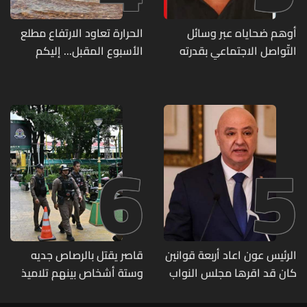
أوهم ضحاياه عبر وسائل
الحرارة تعاود الارتفاع مطلع
التّواصل الاجتماعي بقدرته
الأسبوع المقبل... إليكم
على تسليمهم مطابخ
تفاصيل الطقس
و"أعمال نجارة"... هل من
وقع ضحيّة أعماله؟
6
5
الرئيس عون اعاد أربعة قوانين
قاصر يقتل بالرصاص جديه
كان قد اقرها مجلس النواب
وستة أشخاص بينهم تلاميذ
لاعادة النظر فيها
في مدرسته بتايلاند