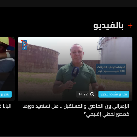
بالفيديو
14:22
تقارير نشرة الاخبار
تقارير 
الزهراني بين الماضي والمستقبل... هل تستعيد دورها
البابا
كمحور نفطي إقليمي؟