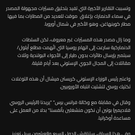
وتسببت التقارير الأخيرة التي تفيد بتحليق مسيّرات مجهولة المصدر
في سماء الدنمارك بإغلاق موقت للعديد من المطارات بما فيها
مطار كوبنهاغن، وهو الأكبر في شمال أوروبا.
وما زال مصدر هذه المسيّرات غير معروف، لكن السلطات
الدنماركية سارعت إلى اتهام روسيا التي اتُهمت مطلع أيلول/
سبتمبر بإرسال طائرات بدون طيار إلى الأجواء البولندية وثلاث
مقاتلات إلى المجال الجوي الإستوني بعد أيام قليلة.
واعتبر رئيس الوزراء الإستوني كريستن ميشال أن هذه التوغلات
تكتيك روسي لتشتيت انتباه الأوروبيين.
وقال في مقابلة مع وكالة فرانس برس" "يريدنا (الرئيس الروسي
فلاديمير) بوتين أن نكون منشغلين بأنفسنا" بدلا من العمل على
مساعدة أوكرانيا.
وفي هذا السياق، ستناقش الدول السبع والعشرون سبل تعزيز