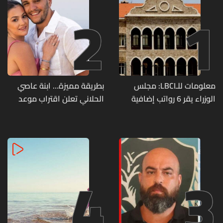
2
1
معلومات للـLBCI: مجلس
بطريقة مميزة… ابنة عاصي
الوزراء يقر 6 رواتب إضافية
الحلاني تعلن اقتراب موعد
لموظفي القطاع العام
زفافها
وصرف الفروقات بأثر رجعي
منذ آذار
4
3