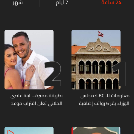
24 ساعة
7 أيام
شهر
2
1
معلومات للـLBCI: مجلس
بطريقة مميزة… ابنة عاصي
الوزراء يقر 6 رواتب إضافية
الحلاني تعلن اقتراب موعد
لموظفي القطاع العام
زفافها
وصرف الفروقات بأثر رجعي
منذ آذار