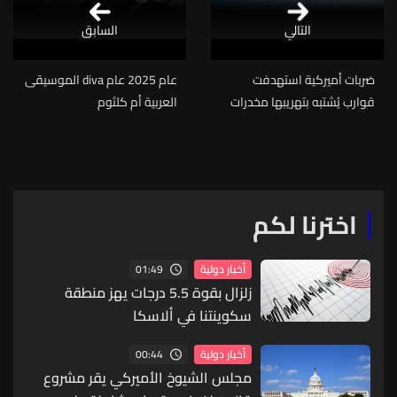
التالي
السابق
ضربات أميركية استهدفت
عام 2025 عام diva الموسيقى
قوارب يُشتبه بتهريبها مخدرات
العربية أم كلثوم
اخترنا لكم
01:49
أخبار دولية
زلزال بقوة 5.5 درجات يهز منطقة
سكوينتنا في ألاسكا
00:44
أخبار دولية
مجلس الشيوخ الأميركي يقر مشروع