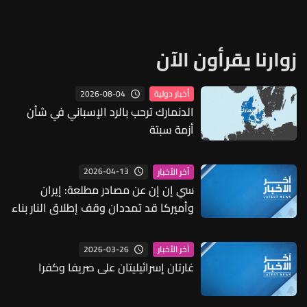
زوارنا يقرأون الآن
2026-08-04
أخبار دولية
الدنمارك ترحب بالرد الإسباني في شأن
أزمة سبتة
2026-04-13
آخر الأخبار
سي إن إن عن مصادر مطلعة: إيران
وأميركا قد تمددان وقف إطلاق النار بناء
على وتيرة المفاوضات خلال الأيام
المقبلة
2026-03-26
آخر الأخبار
غارتان إسرائيليتان على صريفا وكفرا