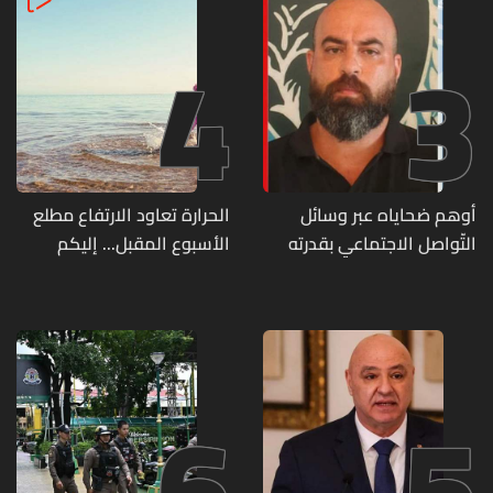
4
3
أوهم ضحاياه عبر وسائل
الحرارة تعاود الارتفاع مطلع
التّواصل الاجتماعي بقدرته
الأسبوع المقبل... إليكم
على تسليمهم مطابخ
تفاصيل الطقس
و"أعمال نجارة"... هل من
وقع ضحيّة أعماله؟
6
5