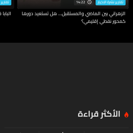
14:22
تقارير نشرة الاخبار
تقارير 
الزهراني بين الماضي والمستقبل... هل تستعيد دورها
البابا
كمحور نفطي إقليمي؟
الأكثر قراءة