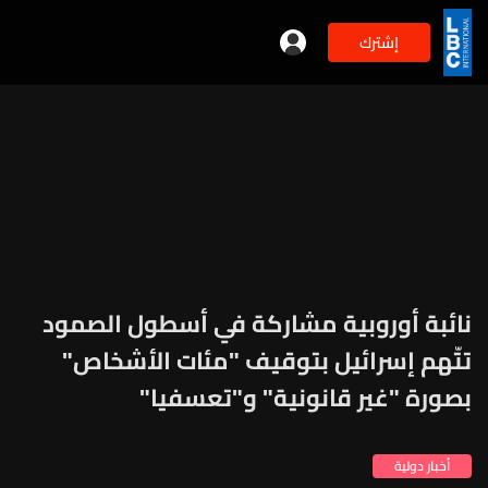
إشترك
نائبة أوروبية مشاركة في أسطول الصمود
تتّهم إسرائيل بتوقيف "مئات الأشخاص"
بصورة "غير قانونية" و"تعسفيا"
أخبار دولية