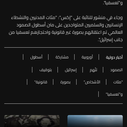
و"تعسفيا".
وجاء في منشور للنائبة على "إكس": "مئات المدنيين والنشطاء
الإنسانيين والسلميين المتواجدين على متن أسطول الصمود
العالمي تم اعتقالهم بصورة غير قانونية واحتجازهم تعسفيا من
جانب إسرائيل".
أوروبية
مشاركة
أسطول
أخبار دولية
الصمود
تتّهم
إسرائيل
بتوقيف
"مئات
الأشخاص"
بصورة
قانونية"
و"تعسفيا"