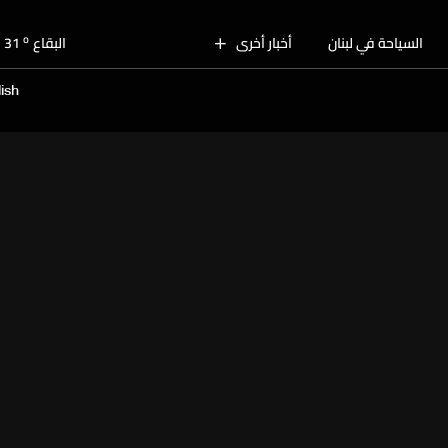
o
بيروت
30
o
السياحة في لبنان
أخبار أخرى
البقاع
31
o
الجنوب
29
ish
o
الشمال
30
o
جبل لبنان
28
o
كسروان
30
o
متن
30
o
بيروت
30