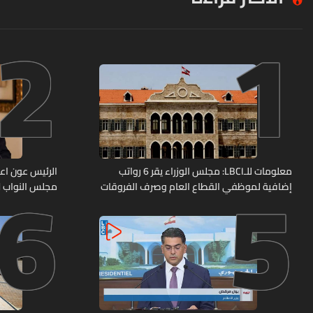
2
1
6
5
معلومات للـLBCI: مجلس الوزراء يقر 6 رواتب
الرئيس عون اعا
إضافية لموظفي القطاع العام وصرف الفروقات
مجلس النواب لا
بأثر رجعي منذ آذار