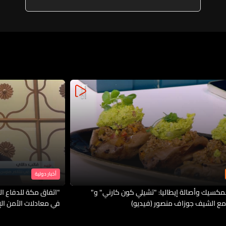
أخبار دولية
لمكسيك وأصالة إيطاليا: "تشيلي كون كارني" و"
"اتفاق مكة للدفاع الم
مع الشيف جوزاف منصور (فيديو)
في معادلات الأمن ال