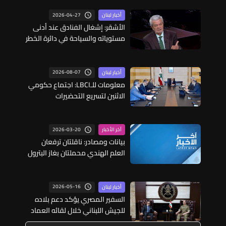
2026-04-27
أخبار لبنان
الأشقر: إشغال الفنادق عند أدنى
مستوياته والسياحة في دائرة الخطر
2026-08-07
أخبار لبنان
معلومات للـLBCI: اجتماع حكومي
الاثنين لتسريع التحضيرات
اللوجستية لنقل الفيول العراقي
إلى لبنان عبر الصهاريج
2026-03-20
آخر الأخبار
بيانات ومصادر: ناقلتان ترفعان
العلم الهندي محملتان بغاز البترول
المسال تستعدان للإبحار عبر مضيق
هرمز في الأيام المقبلة
2026-05-16
أخبار لبنان
السفير المصري يؤكد دعم بلاده
للجيش اللبناني خلال لقائه العماد
هيكل في اليرزة