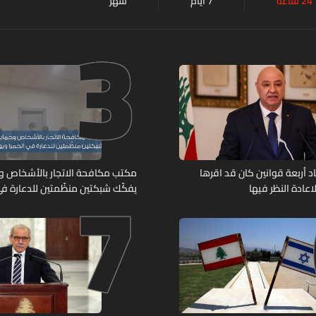
24 ساعة
7 أيام
شهر
3
7
د أربعة قوانين كان قد اقرها
مكتب مكافحة الاتجار بالأشخاص وح
عادة النظر فيها
يفكّك شبكتين منظّمتين للدعارة في
ويوقف متورطين