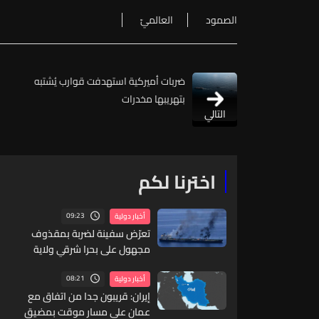
الصمود
العالميّ
ضربات أميركية استهدفت قوارب يُشتبه
بتهريبها مخدرات
التالي
اخترنا لكم
09:23
أخبار دولية
تعرّض سفينة لضربة بمقذوف
مجهول على بحرا شرقي ولاية
خصب العمانية
08:21
أخبار دولية
إيران: قريبون جدا من اتفاق مع
عمان على مسار موقت بمضيق