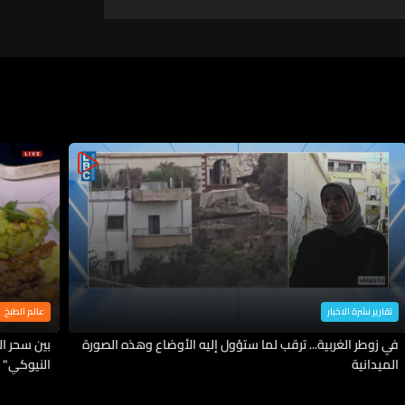
هرمز​
تقارير نشرة الاخبار
عالم الطبخ
في زوطر الغربية... ترقب لما ستؤول إليه الأوضاع وهذه الصورة
بين سحر ا
الميدانية
النيوكي" 