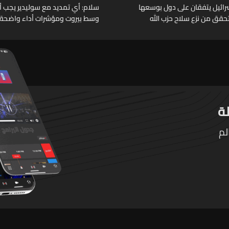
وإسرائيل يتفقان على دول بوسعها
سلام: أي تمديد مع سوليدير يجب أن 
حقق من نزع سلاح حزب الله
وسط بيروت ومؤشرات أداء واضحة
لم