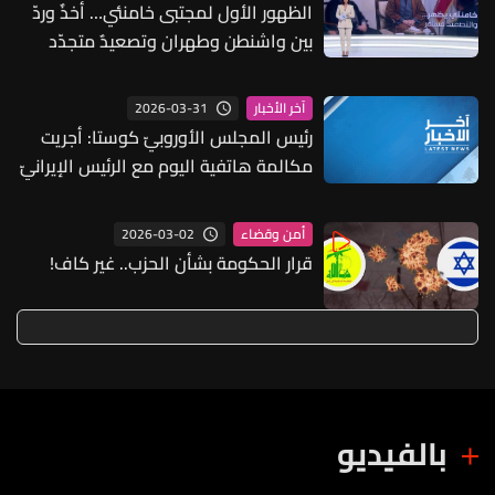
الظهور الأول لمجتبى خامنئي… أخذٌ وردّ
بين واشنطن وطهران وتصعيدٌ متجدّد
على الجبهة السعودية–الحوثية
2026-03-31
آخر الأخبار
رئيس المجلس الأوروبيّ كوستا: أجريت
مكالمة هاتفية اليوم مع الرئيس الإيرانيّ
2026-03-02
أمن وقضاء
قرار الحكومة بشأن الحزب.. غير كاف!
بالفيديو