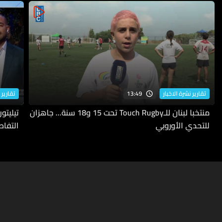
13:49
تقارير نشرة الاخبار
تقارير 
منتخبا لبنان للـTouch Rugby تحت 15 و18 سنة... جاهزان
للتحدي الأوروبي
التفاص