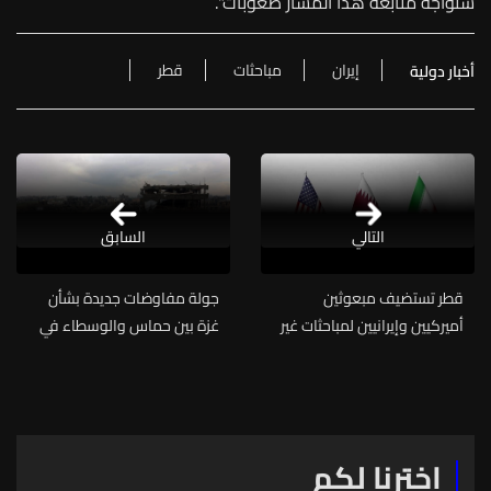
ستواجه متابعة هذا المسار صعوبات".
إيران
مباحثات
قطر
أخبار دولية
التالي
السابق
قطر تستضيف مبعوثين
جولة مفاوضات جديدة بشأن
أميركيين وإيرانيين لمباحثات غير
غزة بين حماس والوسطاء في
مباشرة
القاهرة
اخترنا لكم