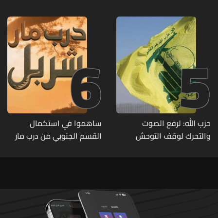
الإسرائيلي
6
5
حزب الله: لرفع الصوت
ساهموا في استكمال
والتحرك لوقف التوحش
القسم الجنوبي من درب مار
الإسرائيلي على البيئة بعد
شربل... تعرّفوا إلى طرق التبرّع
الإنسان والعمران
من لبنان وأميركا وكندا
وأستراليا وأوروبا