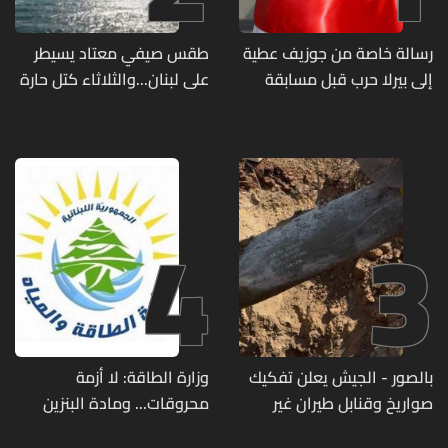
رسالة خاصة من جوزيف عطية
طقس صيفي معتاد يسيطر
إلى بيرلا حرب قبل مسابقة
على لبنان...والثلاثاء كتل حارة
ملكة جمال العالم... ماذا قال
ضعيفة الفعالية
لها؟ (صورة)
4
3
بالصور - الجيش يعلن تفكيك
وزارة الطاقة: لا أزمة
صواريخ وقنابل طيران غير
محروقات... ومادة البنزين
منفجرة من مخلفات العدوان
متوفرة