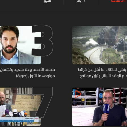
24 ساعة
7 أيام
شهر
3
7
مصدر عسكريّ ينفي للـLBCI ما نُقل عن خرائط
محمد الأحمد وعلا سعيد يكشفان
م الوفد اللبنانيّ تُبيّن مواقع
مولودهما الأول (صورة)
ومنشآت تحت الأرض