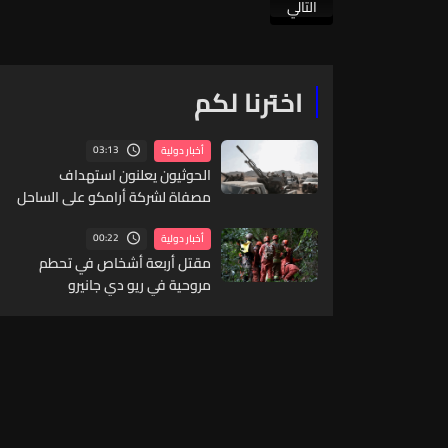
التالي
اخترنا لكم
03:13
أخبار دولية
الحوثيون يعلنون استهداف
مصفاة لشركة أرامكو على الساحل
الغربي للسعودية
00:22
أخبار دولية
مقتل أربعة أشخاص في تحطم
مروحية في ريو دي جانيرو