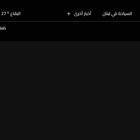
o
بيروت
30
o
السياحة في لبنان
أخبار أخرى
البقاع
27
o
الجنوب
30
ish
o
الشمال
31
o
جبل لبنان
30
o
كسروان
30
o
متن
30
o
بيروت
30