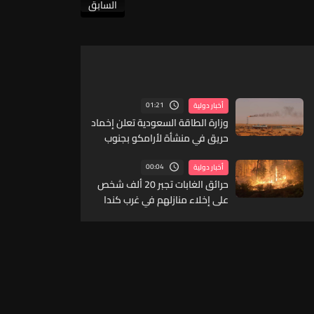
السابق
01:21
أخبار دولية
وزارة الطاقة السعودية تعلن إخماد
حريق في منشأة لأرامكو بجنوب
المملكة
00:04
أخبار دولية
حرائق الغابات تجبر 20 ألف شخص
على إخلاء منازلهم في غرب كندا