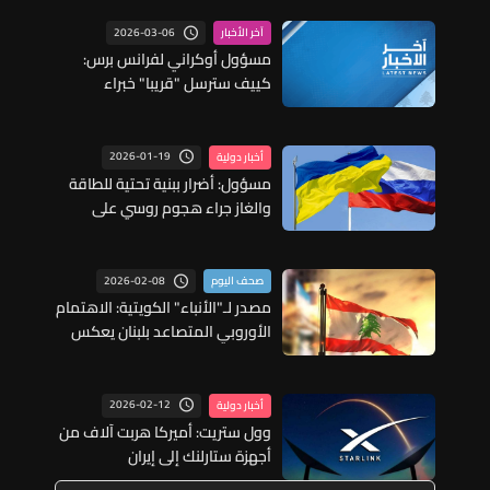
2026-03-06
آخر الأخبار
مسؤول أوكراني لفرانس برس:
كييف سترسل "قريبا" خبراء
عسكريين في المسيرات إلى الشرق
الاوسط
2026-01-19
أخبار دولية
مسؤول: أضرار ببنية تحتية للطاقة
والغاز جراء هجوم روسي على
منطقة أوديسا الأوكرانية
2026-02-08
صحف اليوم
مصدر لـ"الأنباء" الكويتية: الاهتمام
الأوروبي المتصاعد بلبنان يعكس
إدراكا بأن المرحلة الحالية تشكل
نقطة انتقالية
2026-02-12
أخبار دولية
وول ستريت: أميركا هربت آلاف من
أجهزة ستارلنك إلى إيران