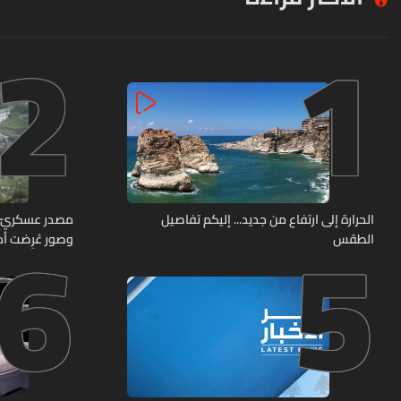
2
1
6
5
الحرارة إلى ارتفاع من جديد... إليكم تفاصيل
الطقس
وصور عُرِضت أما
مراكز قيادية 