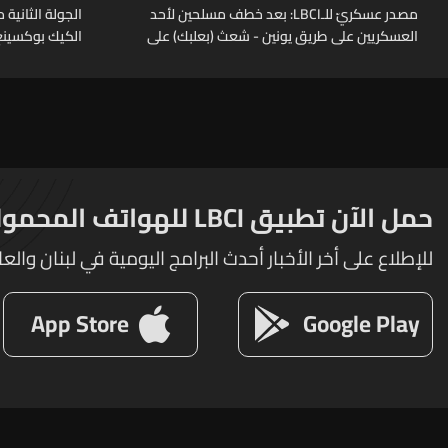
مصدر عسكريّ للـLBCI: بعد خطف مسلحين لأحد
العسكريين على طريق يونين - شعث (بعلبك) على
الكيك بوكسينغ
أثر خلاف شخصيّ باشر الجيش بملاحقتهم ونفّذ
عمليات دهم لتوقيفهم فأُفرج عن العسكريّ
المخطوف والوحدات المختصة تعمل على
توقيف الخاطفين
حمل الآن تطبيق LBCI للهواتف المحمولة
للإطلاع على أخر الأخبار أحدث البرامج اليومية في لبنان والعا
App Store
Google Play