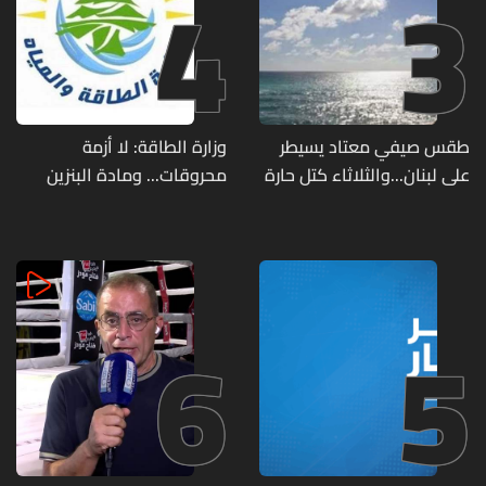
4
3
طقس صيفي معتاد يسيطر
وزارة الطاقة: لا أزمة
على لبنان...والثلاثاء كتل حارة
محروقات... ومادة البنزين
ضعيفة الفعالية
متوفرة
6
5