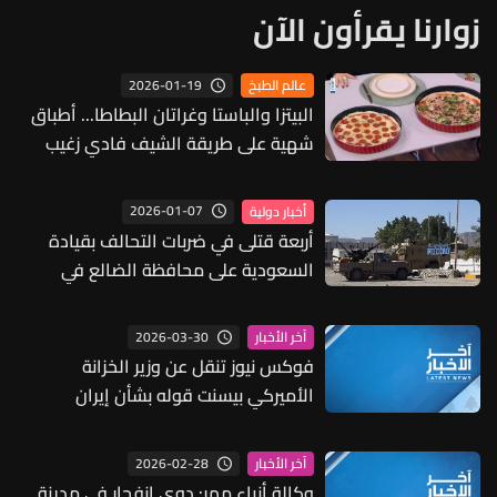
زوارنا يقرأون الآن
2026-01-19
عالم الطبخ
البيتزا والباستا وغراتان البطاطا... أطباق
شهية على طريقة الشيف فادي زغيب
(فيديو)
2026-01-07
أخبار دولية
أربعة قتلى في ضربات التحالف بقيادة
السعودية على محافظة الضالع في
اليمن
2026-03-30
آخر الأخبار
فوكس نيوز تنقل عن وزير الخزانة
الأميركي بيسنت قوله بشأن إيران
والنفط: أي إمدادات ستكون مفيدة
ونحن نشهد زيادة في الإمدادات مع إبرام
2026-02-28
آخر الأخبار
دول لاتفاقات مع إيران
وكالة أنباء مهر: دوي انفجار في مدينة