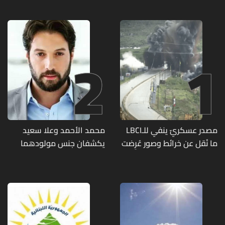
2
1
مصدر عسكريّ ينفي للـLBCI
محمد الأحمد وعلا سعيد
ما نُقل عن خرائط وصور عُرِضت
يكشفان جنس مولودهما
أمام الوفد اللبنانيّ تُبيّن
الأول (صورة)
مواقع مراكز قيادية ومنشآت
تحت الأرض