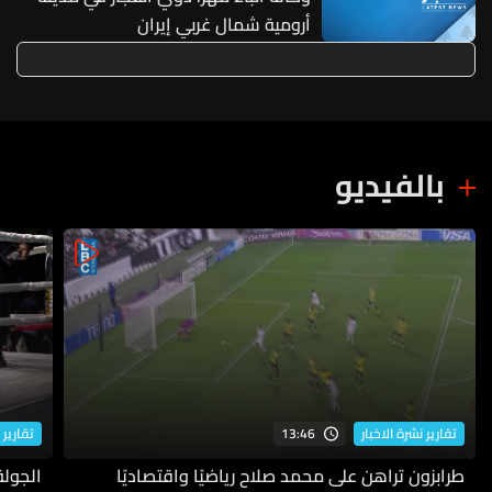
أرومية شمال غربي إيران
بالفيديو
13:46
تقارير نشرة الاخبار
تقارير 
طرابزون تراهن على محمد صلاح رياضيًا واقتصاديًا