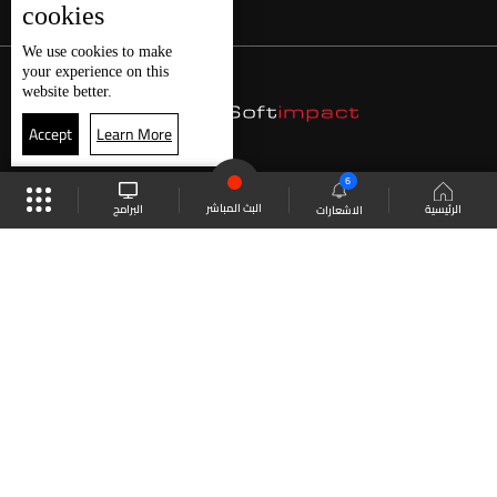
cookies
We use
cookies
to make
your experience on this
website better.
Accept
Learn More
6
البث المباشر
البرامج
الرئيسية
الاشعارات
موقع البرامج
الجدول
البث المباشر
العودة للأعلى
انضم الى ملايين المتابعين
LBCI Lebanon