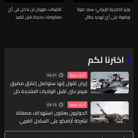
وزير الخارجية الإيرانيّ: سنرد فورًا
قاليباف: طهران لن تدخل في أي
وبقوة على أيّ تهديد يطال
مفاوضات جديدة قبل تنفيذ
شعبها أو قيادتها
الشروط الواردة فيها لا سيما
البنود المتعلقة بلبنان
اخترنا لكم
04:31
أخبار دولية
إيران تقول إنها ستواصل إغلاق مضيق
هرمز حتى تقبل الولايات المتحدة كل
شروطها
03:13
أخبار دولية
الحوثيون يعلنون استهداف مصفاة
لشركة أرامكو على الساحل الغربي
للسعودية