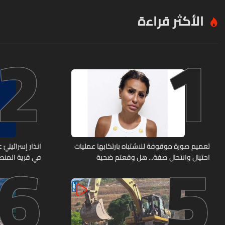
الأكثر قراءة
2
1
6
5
تعميم صورة موقوفة للاشتباه بارتكابها عمليات
انذار إسرائيليّ
احتيال وانتحال صفة... هل وقعتم ضحية
في قرية المن
أعمالها؟