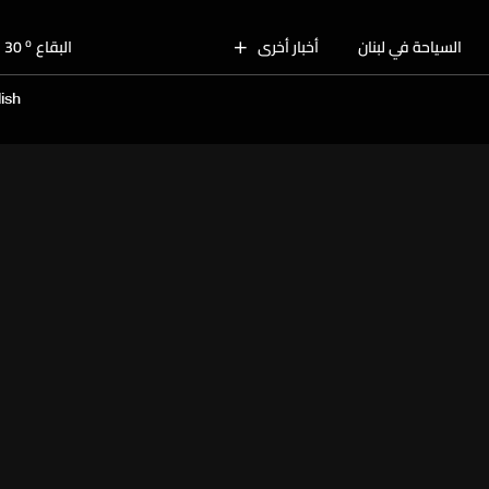
o
بيروت
29
o
السياحة في لبنان
أخبار أخرى
البقاع
30
o
الجنوب
28
ish
o
الشمال
29
o
جبل لبنان
27
o
كسروان
28
o
متن
28
o
بيروت
29