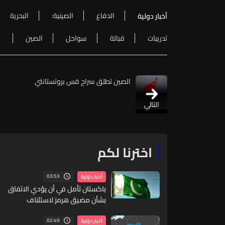
الدفاع
الصينية:
البحرية
أخبار دولية
تدريبات
قبالة
سواحل
الصين
الصين تطلق سراح قس بروتستانتي
التالي
اخترنا لكم
03:53
أخبار دولية
باكستان تأمل في أن يؤدي الاتفاق
بشأن مضيق هرمز لاستئناف
المحادثات بين طهران وواشنطن
02:49
أخبار دولية