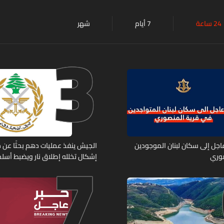
24 ساعة
7 أيام
شهر
3
7
 عاجل إلى سكان لبنان الموجودين
الجيش ينفذ عمليات دهم بحثًا عن 
صوري
إشكال تخلله إطلاق نار ويضبط أسلح
حربية ويتلف 16 خيمة مزروعة بالماريجوانا