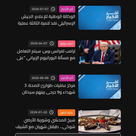
2026-07-07
آخر الأخبار
الوكالة الوطنية للإعلام: الجيش
الإسرائيلي نفذ للمرة الثالثة عملية
تفجير في بلدة ديرسريان
2026-04-07
أخبار دولية
ترامب لفرانس برس: سيتم التعامل
مع مسألة اليورانيوم الإيراني "على
أكمل وجه"
2026-06-09
آخر الأخبار
مركز عمليات طوارئ الصحة: 3
شهداء و9 جرحى بينهم سيدتان
جراء الغارة الإسرائيلية على البص
قضاء صور
2026-01-20
عالم الطبخ
شيخ المحشي وشوربة الأرضي
شوكي... طبقان شهيان مع الشيف
فادي زغيب (فيديو)