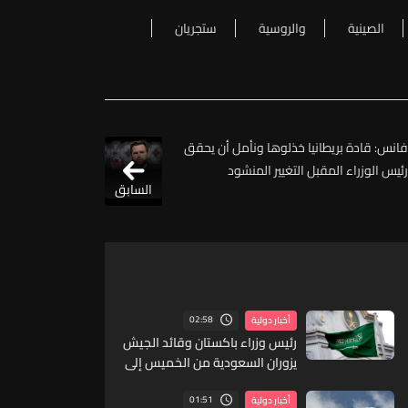
الصينية
والروسية
ستجريان
فانس: قادة بريطانيا خذلوها ونأمل أن يحقق
رئيس الوزراء المقبل التغيير المنشود
السابق
02:58
أخبار دولية
رئيس وزراء باكستان وقائد الجيش
يزوران السعودية من الخميس إلى
السبت
01:51
أخبار دولية