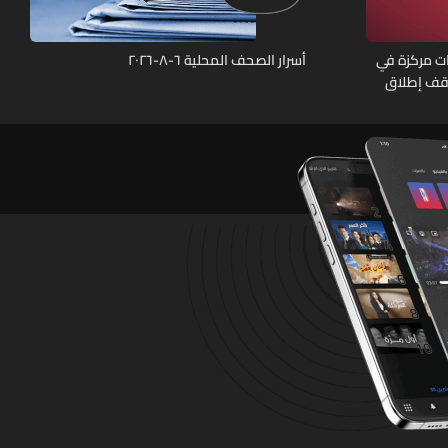
ات مركزة في
أسرار الصحف المحلية ٦-٨-٢٠٢٦
لوقف إطلاق