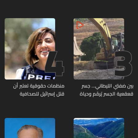
مطلع الأسبوع المقبل
إطلاق نار ويضبط أسلحة
وذخائر حربية ويتلف 16 خيمة
مزروعة بالماريجوانا
4
3
بين ضفتي الليطاني... جسر
منظمات حقوقية تعتبر أن
قعقعية الجسر يُرمّم وحياة
قتل إسرائيل للصحافية
تحاول النهوض من جديد
اللبنانية آمال خليل يرقى الى
"جريمة حرب"