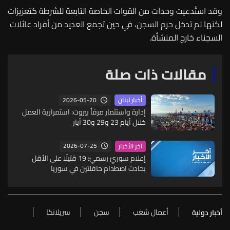
وقد استُدعيت وحدات من القوات الخاصة التابعة للشرطة كتعزيزات
لكنها لم تدخل حرم السجن، في حين تجمع العديد من أفراد عائلات
السجناء خارج المنشأة.
مقالات ذات صلة
2026-05-20
أخبار لبنان
إدارة واستثمار مرفأ بيروت: استمرارية العمل
خلال أيام 23 و29 و30 أيار
2026-07-25
آخر الأخبار
إعلام سوريّ رسميّ: 19 قتيلًا على الأقل
بحادث اصطدام حافلتين في سوريا
أعمال شغب
سجن
سريلانكا
أخبار دولية