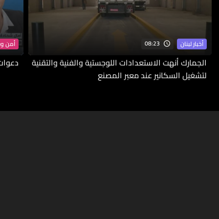
08:23
أخبار لبنان
أمن و
الجمارك أنهت الاستعدادات اللوجستية والفنية والتقنية
دعوات 
لتشغيل السكانير عند معبر المصنع