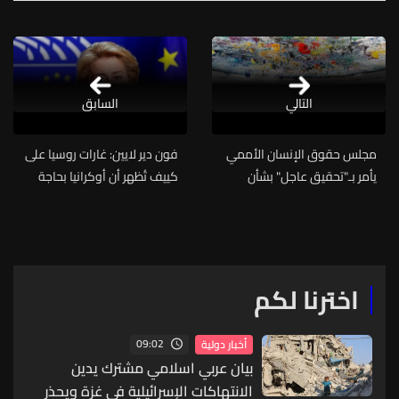
التالي
السابق
مجلس حقوق الإنسان الأممي
فون دير لايين: غارات روسيا على
يأمر بـ"تحقيق عاجل" بشأن
كييف تُظهر أن أوكرانيا بحاجة
أحداث الأبيّض السودانية
"ملحة" إلى أنظمة دفاع جوي
اخترنا لكم
09:02
أخبار دولية
بيان عربي اسلامي مشترك يدين
الانتهاكات الإسرائيلية في غزة ويحذر