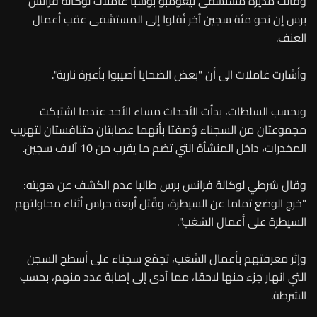
وقالت مديرة مستشفى نيغومبو بوشبا غاملات لوكالة فرانس
برس إن نحو مئة سجين آخر نُقلوا إلى المستشفى عقب أعمال
العنف.
وأشارت غاملات الى أن "بعض الضحايا أصيبوا بأعيرة نارية".
وبحسب السلطات، بدأت الأحداث مساء الأحد عندما اشتبكت
مجموعتان من السجناء وُصفتا بأنهما عصابتان متنافستان لتهريب
المخدرات، داخل المنشأة التي تضم ما يقرب من 10 آلاف سجين.
وقال شرطي لوكالة فرانس برس طالبا عدم الكشف عن هويته:
"خرج الوضع تماما عن السيطرة، وقُتل أربعة حراس أثناء محاولتهم
السيطرة على أعمال الشغب".
وإثر معرفتهم بأعمال الشغب، تجمّع سجناء على أسطح السجن
التي انهار جزء منها لاحقا، مما أدى إلى إصابة عدد منهم، بحسب
الشرطة.