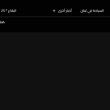
o
بيروت
29
o
السياحة في لبنان
أخبار أخرى
البقاع
25
o
الجنوب
27
ish
o
الشمال
28
o
جبل لبنان
26
o
كسروان
28
o
متن
28
o
بيروت
29