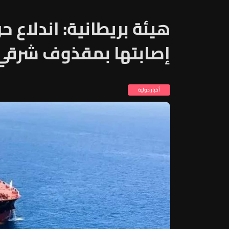
هيئة بريطانية: اندلاع ح
إصابتها بمقذوف شرقي 
أخبار دولية