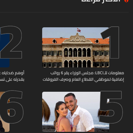
2
1
6
5
معلومات للـLBCI: مجلس الوزراء يقر 6 رواتب
أوهم ضحاياه عب
إضافية لموظفي القطاع العام وصرف الفروقات
بقدرته على تسل
بأثر رجعي منذ آذار
هل من وقع ضحي