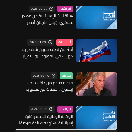
2026-08-04
آخر الأخبار
هيئة البث الإسرائيلية عن مصدر
عسكري: رئيس الأركان أصدر
تعليماته بتقييد العمليات
الهجومية في قطاع غزة
2026-01-09
أخبار دولية
أكثر من نصف مليون شخص بلا
كهرباء في بلغورود الروسية إثر
هجوم أوكراني
2026-02-10
منوعات
فيديو صادم من داخل سجن
إبستين… لقطات غير منشورة
تكشف لحظة عثور الحراس على
جثته وتعيد فتح باب الشبهات
2026-05-05
آخر الأخبار
الوكالة الوطنية للإعلام: غارة
إسرائيلية استهدفت بلدة ديركيفا