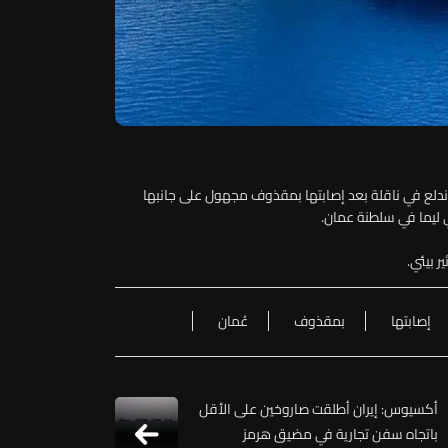
يقا اندلع في ناقلة بعد إصابتها بمقذوف مجهول على جانبها
ر بيئي.
إصابتها
بمقذوف
عُمان
أكسيوس: إيران أطلقت صاروخين على الأقل
باتجاه سفن تجارية في مضيق هرمز