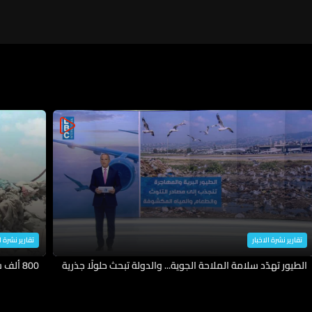
تقارير نشرة الاخبار
تقارير نشرة ا
الطيور تهدّد سلامة الملاحة الجوية... والدولة تبحث حلولًا جذرية
800 ألف شخص عادوا الى ديارهم وهكذا اعادوا الحياة اليها