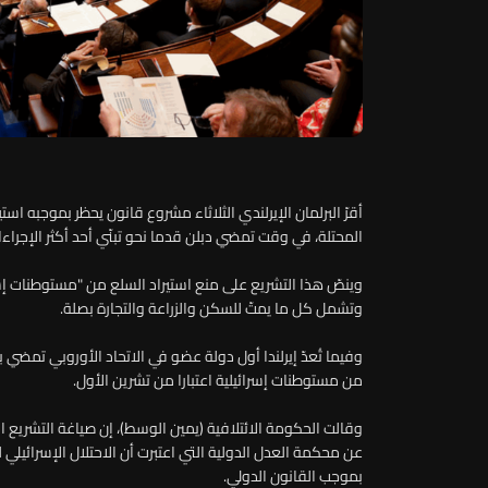
أقرّ البرلمان الإيرلندي الثلاثاء مشروع قانون يحظر بموجبه اس
المحتلة، في وقت تمضي دبلن قدما نحو تبنّي أحد أكثر الإجراءات
وينصّ هذا التشريع على منع استيراد السلع من "مستوطنات إسرائ
وتشمل كل ما يمتّ للسكن والزراعة والتجارة بصلة.
وفيما تُعدّ إيرلندا أول دولة عضو في الاتحاد الأوروبي تمضي 
من مستوطنات إسرائيلية اعتبارا من تشرين الأول.
عن محكمة العدل الدولية التي اعتبرت أن الاحتلال الإسرائيلي
بموجب القانون الدولي.