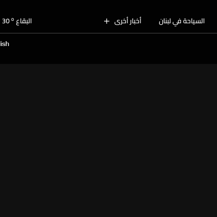
o
بيروت
29
o
السياحة في لبنان
أخبار أخرى
البقاع
30
o
الجنوب
28
ish
o
الشمال
30
o
جبل لبنان
28
o
كسروان
29
o
متن
29
o
بيروت
29