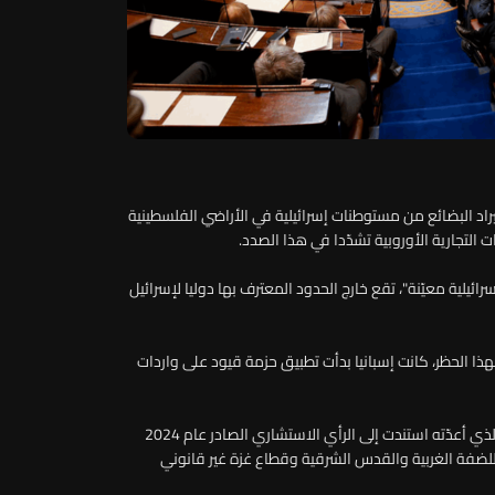
تيراد البضائع من مستوطنات إسرائيلية في الأراضي الفلسطينية
 التجارية الأوروبية تشدّدا في هذا الصدد.
يلية معيّنة"، تقع خارج الحدود المعترف بها دوليا لإسرائيل
بهذا الحظر، كانت إسبانيا بدأت تطبيق حزمة قيود على واردات
وقالت الحكومة الائتلافية (يمين الوسط)، إن صياغة التشريع الذي أعدّته استندت إلى الرأي الاستشاري الصادر عام 2024
 للضفة الغربية والقدس الشرقية وقطاع غزة غير قانوني