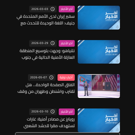
2026-03-03
آخر الأخبار
سفير إيران لدى الأمم المتحدة في
جنيف: اللغة الوحيدة للتحدث مع
الولايات المتحدة هي لغة الدفاع
وهذا ليس وقت التفاوض
2026-03-29
آخر الأخبار
نتنياهو: وجهت بتوسيع المنطقة
العازلة الأمنية الحالية في جنوب
لبنان
2026-05-07
أخبار دولية
اتفاق الصفحة الواحدة… هل
تقترب واشنطن وطهران من وقف
الحرب؟
2026-03-10
آخر الأخبار
رويترز عن مصادر أمنية: غارات
تستهدف مقرا للحشد الشعبي
العراقي قرب كركوك وتسفر عن