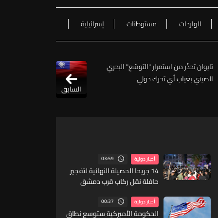
الواردات
مستوطنات
إسرائيلية
تايوان تحذّر من استمرار "التوسّع" البحري
الصيني بغياب أي تحرك دولي
السابق
03:59
أخبار دولية
14 جريحا الحصيلة النهائية لتفجير
حافلة نقل ركاب قرب دمشق
00:37
أخبار دولية
الحكومة الأميركية ستوسع نطاق