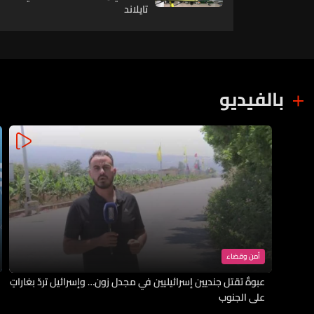
تايلاند
بالفيديو
أمن وقضاء
عبوةٌ تقتل جنديين إسرائيليين في مجدل زون… وإسرائيل تردّ بغاراتٍ
على الجنوب