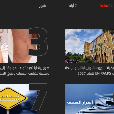
24 ساعة
7 أيام
شهر
3
7
كية"- بيروت الاولى لبنانيا والرابعة
صور زيندايا تعيد "جلد الدجاجة" إلى 
2027
وطبيبة تكشف الأسباب وطرق العلا