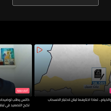
مقتل أربعة مقاتلين وإصابة 12
آخرين
أخبار دولية
لخيام... لماذا اختارهما لبنان لاختبار الانسحاب
كاتس يطلب توضيحات 
تكبح التصعيد في لبنا