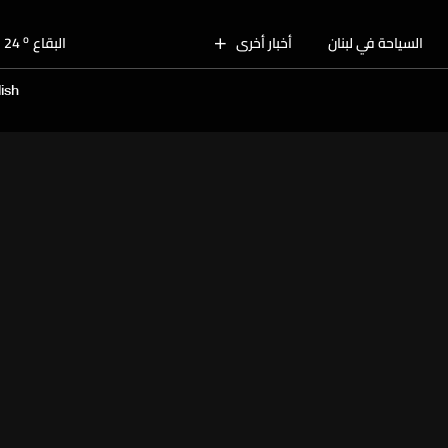
o
بيروت
28
o
السياحة في لبنان
أخبار أخرى
البقاع
24
o
الجنوب
26
ish
o
الشمال
27
o
جبل لبنان
24
o
كسروان
27
o
متن
27
o
بيروت
28