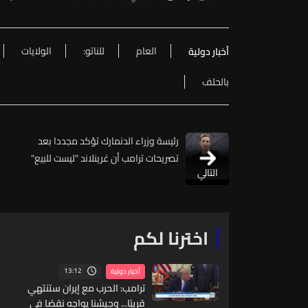
العام
للناتو:
الولايات
أخبار دولية
بالحلف
رئيسة وزراء الدنمارك تؤكد مجددا بعد
تصريحات ترامب أن غرينلاند "ليست للبيع"
التالي
اخترنا لكم
13:12
أخبار دولية
ترامب: الحرب مع إيران ستنتهي
قريبًا... وجيشنا يواجه نقصًا في