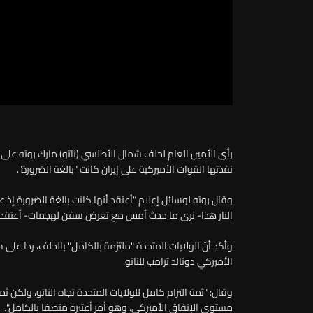
رأى الأمين العام لحلف شمال الأطلسي (ناتو) مارك روته على ه
نفذتها القوات الأميركية على إيران كانت "بالغة الضرورة".
وقال روته لوسائل إعلام "أعتقد أنها كانت بالغة الضرورة إذ 
النار هذا- نرى ما حدث أمس مع تعرض سفن لهجمات- أعتقد أن 
وأكد أنّ الولايات المتحدة "ملتزمة بالكامل" بالحلف، ردا على 
الأميركي دونالد ترامب للناتو.
وقال: "ثمة التزام كامل للولايات المتحدة تجاه الناتو، ولكن ث
مستوى الإنفاق الأميركي، وهو أمر أعتبره منصفا بالكامل".