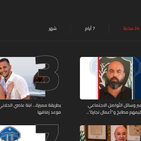
24 ساعة
7 أيام
شهر
3
7
ر وسائل التّواصل الاجتماعي
بطريقة مميزة… ابنة عاصي الحلاني 
يمهم مطابخ و"أعمال نجارة"...
موعد زفافها
ّة أعماله؟