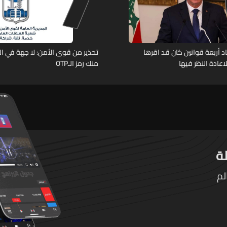
د أربعة قوانين كان قد اقرها
تحذير من قوى الأمن: لا جهة في ال
عادة النظر فيها
منك رمز الـOTP
لم