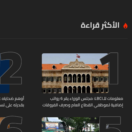
الأكثر قراءة
2
1
6
5
معلومات للـLBCI: مجلس الوزراء يقر 6 رواتب
أوهم ضحاياه عب
إضافية لموظفي القطاع العام وصرف الفروقات
بقدرته على تسل
بأثر رجعي منذ آذار
هل من وقع ضحي